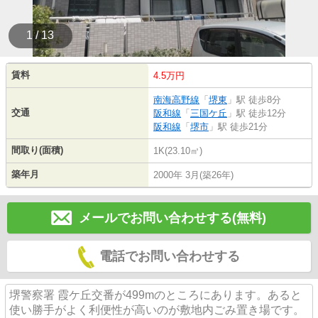
1 / 13
賃料
4.5万円
南海高野線
「
堺東
」駅 徒歩8分
交通
阪和線
「
三国ケ丘
」駅 徒歩12分
阪和線
「
堺市
」駅 徒歩21分
間取り(面積)
1K(23.10㎡)
築年月
2000年 3月(築26年)
メールでお問い合わせする(無料)
電話でお問い合わせする
堺警察署 霞ケ丘交番が499mのところにあります。あると
使い勝手がよく利便性が高いのが敷地内ごみ置き場です。