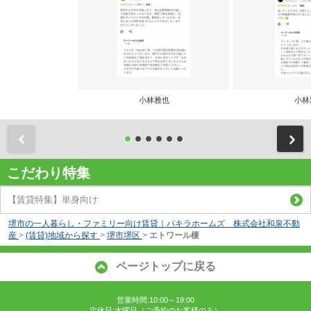
小林雅也
小林
前
こだわり特集
【賃貸特集】単身向け
堺市の一人暮らし・ファミリー向け賃貸｜パキラホームズ 株式会社和泉不動
産
>
(賃貸)地域から探す
>
堺市堺区
>
エトワール榎
ページトップに戻る
営業時間:10:00～19:00
定休日:水曜日（ご予約のお客様のみ）