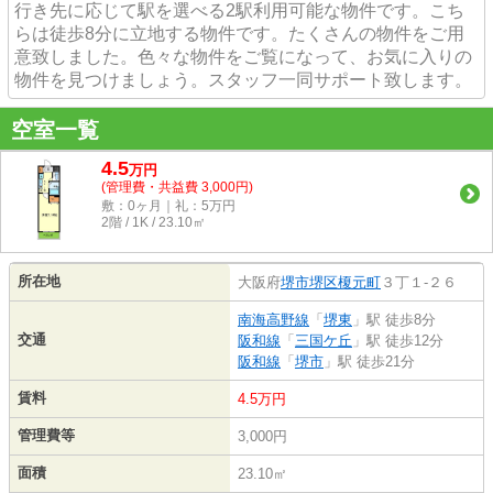
行き先に応じて駅を選べる2駅利用可能な物件です。こち
らは徒歩8分に立地する物件です。たくさんの物件をご用
意致しました。色々な物件をご覧になって、お気に入りの
物件を見つけましょう。スタッフ一同サポート致します。
空室一覧
4.5
万
円
(管理費・共益費 3,000円)
敷：0ヶ月｜礼：5万円
2階 / 1K / 23.10㎡
所在地
大阪府
堺市堺区
榎元町
３丁１-２６
南海高野線
「
堺東
」駅 徒歩8分
交通
阪和線
「
三国ケ丘
」駅 徒歩12分
阪和線
「
堺市
」駅 徒歩21分
賃料
4.5万円
管理費等
3,000円
面積
23.10㎡