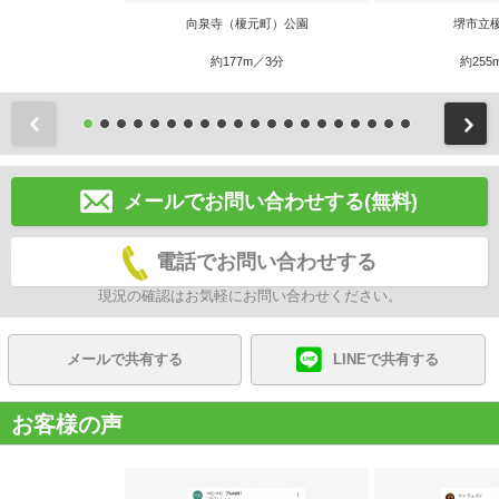
向泉寺（榎元町）公園
堺市立
約177m／3分
約255
前
メールでお問い合わせする(無料)
電話でお問い合わせする
現況の確認はお気軽にお問い合わせください。
メールで共有する
LINEで共有する
お客様の声