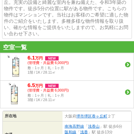
丘。充実の設備と綺麗な室内を兼ね備えた、令和3年築の
物件です。徒歩5分の位置に駅がある物件です。こちらの
物件はマンションです。当社はお客様のご希望に適した物
件のご紹介をいたします。多種多様な物件情報を取り扱
い、確かな情報をご提供をいたしますので、お気軽にお問
い合わせ下さい。
空室一覧
6.1
万
円
NEW
(管理費・共益費 6,000円)
敷：1ヶ月｜礼：1ヶ月
1階 / 1K / 28.11㎡
6.5
万
円
NEW
(管理費・共益費 6,000円)
敷：1ヶ月｜礼：1ヶ月
3階 / 1K / 28.11㎡
所在地
大阪府
堺市堺区
香ヶ丘町
２丁
南海高野線
「
浅香山
」駅 徒歩6分
阪和線
「
浅香
」駅 徒歩13分