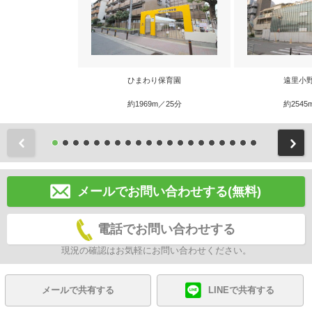
ひまわり保育園
遠里小
約1969m／25分
約2545
前
メールでお問い合わせする(無料)
電話でお問い合わせする
現況の確認はお気軽にお問い合わせください。
メールで共有する
LINEで共有する