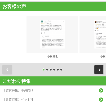
お客様の声
小林雅也
小林
前
こだわり特集
【賃貸特集】単身向け
【賃貸特集】ペット可