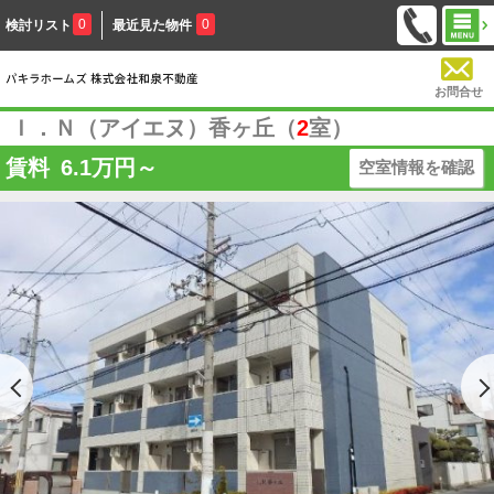
0
0
検討リスト
最近見た物件
お問合せ
Ｉ．Ｎ（アイエヌ）香ヶ丘（
2
室）
賃料
6.1
万円～
空室情報を確認