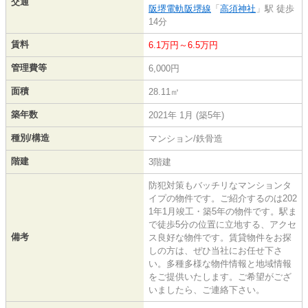
交通
阪堺電軌阪堺線
「
高須神社
」駅 徒歩
14分
賃料
6.1万円～6.5万円
管理費等
6,000円
面積
28.11㎡
築年数
2021年 1月 (築5年)
種別/構造
マンション/鉄骨造
階建
3階建
防犯対策もバッチリなマンションタ
イプの物件です。ご紹介するのは202
1年1月竣工・築5年の物件です。駅ま
で徒歩5分の位置に立地する、アクセ
備考
ス良好な物件です。賃貸物件をお探
しの方は、ぜひ当社にお任せ下さ
い。多種多様な物件情報と地域情報
をご提供いたします。ご希望がござ
いましたら、ご連絡下さい。