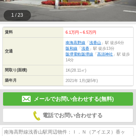
1 / 23
賃料
6.1万円～6.5万円
南海高野線
「
浅香山
」駅 徒歩6分
阪和線
「
浅香
」駅 徒歩13分
交通
阪堺電軌阪堺線
「
高須神社
」駅 徒歩
14分
間取り(面積)
1K(28.11㎡)
築年月
2021年 1月(築5年)
メールでお問い合わせする(無料)
電話でお問い合わせする
南海高野線浅香山駅周辺物件：Ｉ．Ｎ（アイエヌ）香ヶ