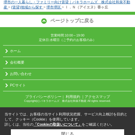
堺市の一人暮らし・ファミリー向け賃貸｜パキラホームズ 株式会社和泉不動
産
>
(賃貸)地域から探す
>
堺市堺区
>
Ｉ．Ｎ（アイエヌ）香ヶ丘
ページトップに戻る
営業時間:10:00～19:00
定休日:水曜日（ご予約のお客様のみ）
ホーム
会社概要
お問い合わせ
PCサイト
プライバシーポリシー
利用規約
｜アクセスマップ
｜
Copyright(c) パキラホームズ 株式会社和泉不動産 All rights reserved.
当サイトでは、お客様の当サイト利用状況把握、サービス向上検討を目的と
して、クッキー（Cookie）を使用しています。
詳しくは、当社の
「Cookieの取扱いについて」
をご確認ください。
閉じる