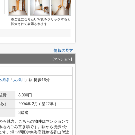
※ご覧になりたい写真をクリックすると
拡大されて表示されます。
情報の見方
【マンション】
阪堺線
「
大和川
」駅 徒歩16分
益費
8,000円
年数）
2004年 2月 ( 築22年 )
3階建
るのも魅力。こちらの物件はマンションで
敷地内ごみ置き場です。駅から徒歩7分
です。堺市堺区や南海高野線浅香山付近