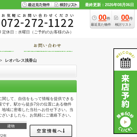
最終更新：2026年08月06日
00
00
件
件
最近見た物件
検討リスト
0
定休日：水曜日（ご予約のお客様のみ）
>
レオパレス浅香山
に関して、自信をもって情報を提供できる
場です。駅から徒歩7分の位置にある物件
、地域に密着した当社へお任せ下さい。当
ございましたら、お気軽にご連絡下さい。
建物
空室情報へ
22年