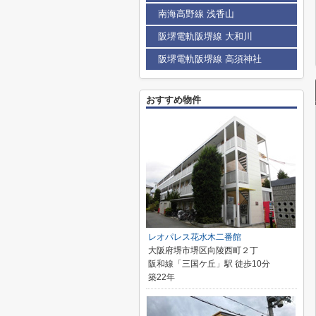
南海高野線 浅香山
阪堺電軌阪堺線 大和川
阪堺電軌阪堺線 高須神社
おすすめ物件
レオパレス花水木二番館
大阪府堺市堺区向陵西町２丁
阪和線「三国ケ丘」駅 徒歩10分
築22年