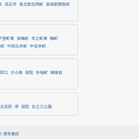
市
高石市
泉北郡忠岡町
泉南郡熊取町
甲斐町東
栄橋町
市之町東
楠町
津町
中田出井町
中安井町
田口
大小路
宿院
寺地町
御陵前
北花田
堺
宿院
住之江公園
/
堺市東区