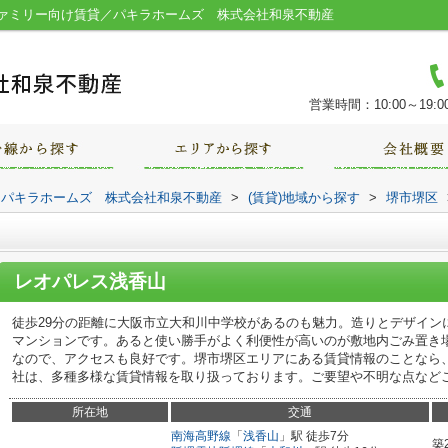
ァミリー向け賃貸／パキラホームズ 株式会社和泉不動産
営業時間：10:00～19:0
｜パキラホームズ 株式会社和泉不動産
>
(賃貸)地域から探す
>
堺市堺区
レオパレス浅香山
徒歩29分の距離に大阪市立大和川中学校があるのも魅力。造りとデザイン
マンションです。あると使い勝手がよく利便性が高いのが敷地内ごみ置き
なので、アクセスも良好です。堺市堺区エリアにある賃貸情報のことなら
社は、多種多様な賃貸情報を取り扱っております。ご要望や不明な点など
所在地
交通
南海高野線
「
浅香山
」駅 徒歩7分
築