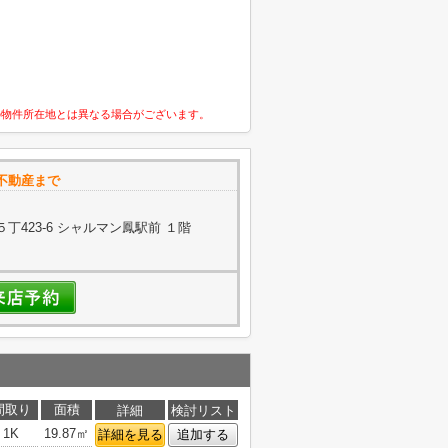
の物件所在地とは異なる場合がございます。
不動産まで
423-6 シャルマン鳳駅前 １階
間取り
面積
詳細
検討リスト
1K
19.87㎡
詳細を見る
追加する