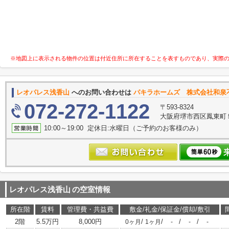
※地図上に表示される物件の位置は付近住所に所在することを表すものであり、実際
レオパレス浅香山
へのお問い合わせは
パキラホームズ 株式会社和泉
072-272-1122
〒593-8324
大阪府堺市西区鳳東町５丁
10:00～19:00 定休日:水曜日（ご予約のお客様のみ）
レオパレス浅香山
の空室情報
所在階
賃料
管理費・共益費
敷金/礼金/保証金/償却/敷引
2階
5.5万円
8,000円
/
/
/
/
0ヶ月
1ヶ月
-
-
-