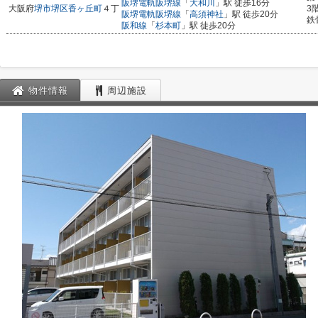
阪堺電軌阪堺線
「
大和川
」駅 徒歩16分
大阪府
堺市堺区
香ヶ丘町
４丁
3
阪堺電軌阪堺線
「
高須神社
」駅 徒歩20分
鉄
阪和線
「
杉本町
」駅 徒歩20分
物件情報
周辺施設