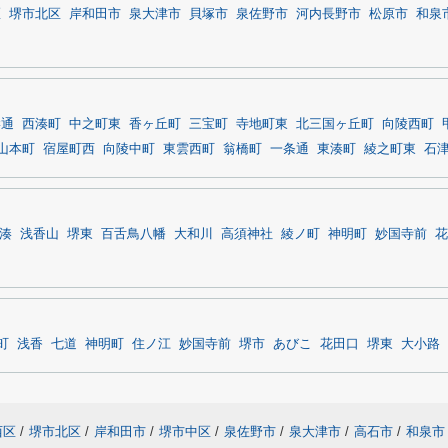
区
堺市北区
岸和田市
泉大津市
貝塚市
泉佐野市
河内長野市
松原市
和泉
岸通
西湊町
中之町東
香ヶ丘町
三宝町
寺地町東
北三国ヶ丘町
向陵西町
山本町
宿屋町西
向陵中町
東雲西町
翁橋町
一条通
東湊町
綾之町東
石
湊
浅香山
堺東
百舌鳥八幡
大和川
高須神社
綾ノ町
神明町
妙国寺前
花
町
浅香
七道
神明町
住ノ江
妙国寺前
堺市
あびこ
花田口
堺東
大小路
西区
/
堺市北区
/
岸和田市
/
堺市中区
/
泉佐野市
/
泉大津市
/
高石市
/
和泉市