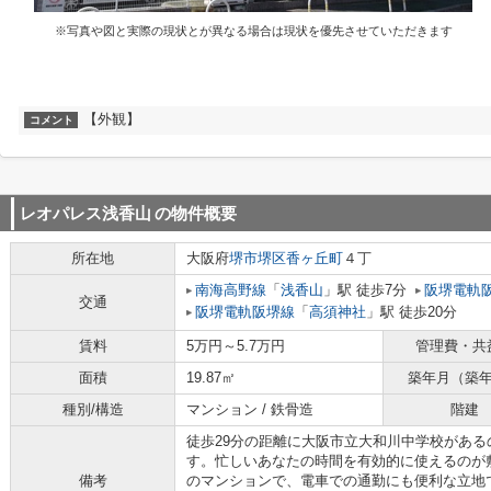
※写真や図と実際の現状とが異なる場合は現状を優先させていただきます
【外観】
コメント
レオパレス浅香山
の物件概要
所在地
大阪府
堺市堺区
香ヶ丘町
４丁
南海高野線
「
浅香山
」駅 徒歩7分
阪堺電軌
交通
阪堺電軌阪堺線
「
高須神社
」駅 徒歩20分
賃料
5万円～5.7万円
管理費・共
面積
19.87㎡
築年月（築
種別/構造
マンション / 鉄骨造
階建
徒歩29分の距離に大阪市立大和川中学校があ
す。忙しいあなたの時間を有効的に使えるのが
備考
のマンションで、電車での通勤にも便利な立地