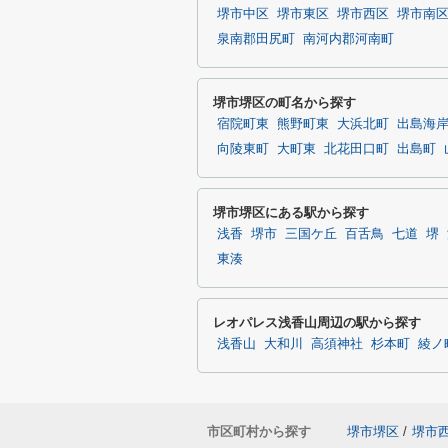
堺市中区
堺市東区
堺市西区
堺市南
泉南郡田尻町
南河内郡河南町
堺市堺区の町名から探す
宿院町東
熊野町東
大浜北町
出島海
向陵東町
大町東
北花田口町
出島町
堺市堺区にある駅から探す
浅香
堺市
三国ケ丘
百舌鳥
七道
堺
東湊
レオパレス浅香山周辺の駅から探す
浅香山
大和川
高須神社
杉本町
綾ノ
市区町村から探す
堺市堺区
/
堺市