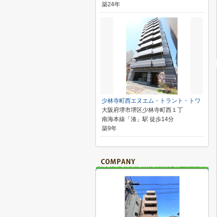
築24年
少林寺町西エヌエム・トラント・トワ
大阪府堺市堺区少林寺町西１丁
南海本線「湊」駅 徒歩14分
築9年