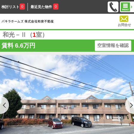
0
0
検討リスト
最近見た物件
お問合せ
和光－Ⅱ（
1
室）
賃料
6.6万円
空室情報を確認