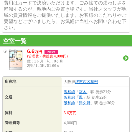
費用はカードで決済いただけます。ごみ捨ての煩わしさを
軽減するのが、敷地内ごみ置き場です。当社スタッフが地
域の賃貸情報をご提供いたします。お客様のこだわりやご
要望などございましたら、お気軽に当社へお問い合わせ下
さい。
空室一覧
6.6
万
円
NEW
(管理費・共益費 4,000円)
敷：1ヶ月｜礼：0ヶ月
2階 / 1LDK / 51.66㎡
所在地
大阪府
堺市西区
草部
阪和線
「
富木
」駅 徒歩21分
交通
阪和線
「
鳳
」駅 徒歩22分
阪和線
「
津久野
」駅 徒歩36分
賃料
6.6万円
管理費等
4,000円