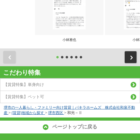
小林雅也
小林
前
こだわり特集
【賃貸特集】単身向け
【賃貸特集】ペット可
堺市の一人暮らし・ファミリー向け賃貸｜パキラホームズ 株式会社和泉不動
産
>
(賃貸)地域から探す
>
堺市西区
>
和光－Ⅱ
ページトップに戻る