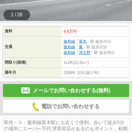
1 / 28
賃料
6.6万円
阪和線
「
富木
」駅 徒歩21分
交通
阪和線
「
鳳
」駅 徒歩22分
阪和線
「
津久野
」駅 徒歩36分
間取り(面積)
1LDK(51.66㎡)
築年月
2008年 10月(築17年)
メールでお問い合わせする(無料)
電話でお問い合わせする
和光－Ⅱ：阪和線富木駅にも近くて便利。歩いて徒歩5分
の場所にスーパー万代 堺草部店があるのもポイント。初期