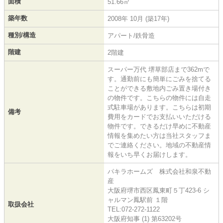
面積
51.66㎡
築年数
2008年 10月 (築17年)
種別/構造
アパート/鉄骨造
階建
2階建
スーパー万代 堺草部店まで362mで
す。通勤前にも簡単にごみを捨てる
ことができる敷地内ごみ置き場付き
の物件です。こちらの物件には自走
式駐車場があります。こちらは初期
備考
費用をカードでお支払いいただける
物件です。できるだけ早めに不動産
情報を集めたい方は当社スタッフま
でご連絡ください。地域の不動産情
報をいち早くお届けします。
パキラホームズ 株式会社和泉不動
産
大阪府堺市西区鳳東町５丁423-6 シ
ャルマン鳳駅前 １階
取扱会社
TEL:072-272-1122
大阪府知事 (1) 第63202号