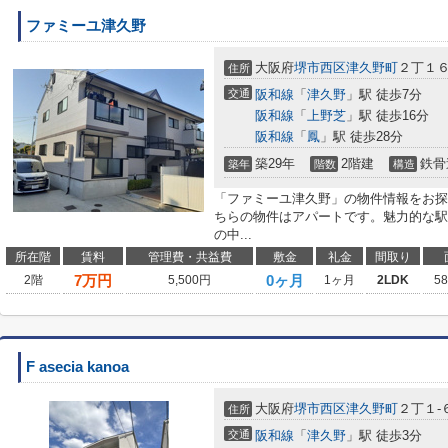
ファミーユ津久野
大阪府
堺市西区
津久野町
２丁１
住所
交通
阪和線
「
津久野
」駅 徒歩7分
阪和線
「
上野芝
」駅 徒歩16分
阪和線
「
鳳
」駅 徒歩28分
築29年
2階建
鉄骨
築年
階数
構造
「ファミーユ津久野」の物件情報をお探
ちらの物件はアパートです。魅力的な駅
の中...
所在階
賃料
管理費・共益費
敷金
礼金
間取り
7
万円
0ヶ月
2階
5,500円
1ヶ月
2LDK
5
F asecia kanoa
大阪府
堺市西区
津久野町
２丁１-
住所
交通
阪和線
「
津久野
」駅 徒歩3分