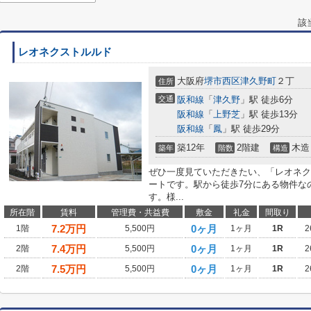
該
レオネクストルルド
大阪府
堺市西区
津久野町
２丁
住所
交通
阪和線
「
津久野
」駅 徒歩6分
阪和線
「
上野芝
」駅 徒歩13分
阪和線
「
鳳
」駅 徒歩29分
築12年
2階建
木造
築年
階数
構造
ぜひ一度見ていただきたい、「レオネク
ートです。駅から徒歩7分にある物件な
す。様...
所在階
賃料
管理費・共益費
敷金
礼金
間取り
7.2
万円
0ヶ月
1階
5,500円
1ヶ月
1R
2
7.4
万円
0ヶ月
2階
5,500円
1ヶ月
1R
2
7.5
万円
0ヶ月
2階
5,500円
1ヶ月
1R
2