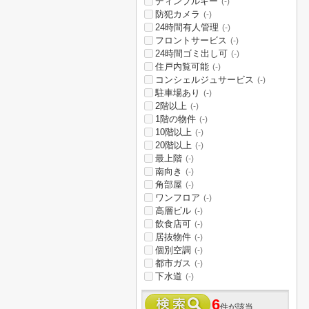
ディンプルキー
(-)
防犯カメラ
(-)
24時間有人管理
(-)
フロントサービス
(-)
24時間ゴミ出し可
(-)
住戸内覧可能
(-)
コンシェルジュサービス
(-)
駐車場あり
(-)
2階以上
(-)
1階の物件
(-)
10階以上
(-)
20階以上
(-)
最上階
(-)
南向き
(-)
角部屋
(-)
ワンフロア
(-)
高層ビル
(-)
飲食店可
(-)
居抜物件
(-)
個別空調
(-)
都市ガス
(-)
下水道
(-)
6
件が該当