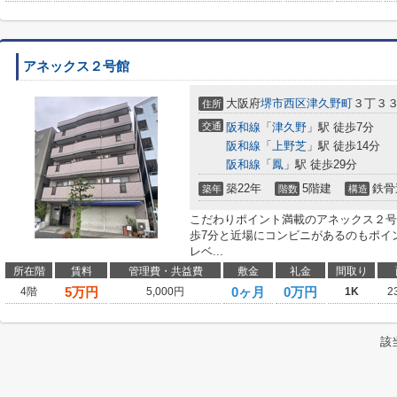
アネックス２号館
大阪府
堺市西区
津久野町
３丁３３
住所
交通
阪和線
「
津久野
」駅 徒歩7分
阪和線
「
上野芝
」駅 徒歩14分
阪和線
「
鳳
」駅 徒歩29分
築22年
5階建
鉄骨
築年
階数
構造
こだわりポイント満載のアネックス２号
歩7分と近場にコンビニがあるのもポイ
レベ...
所在階
賃料
管理費・共益費
敷金
礼金
間取り
5
万円
0ヶ月
0万円
4階
5,000円
1K
2
該