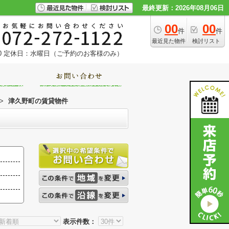
最終更新：2026年08月06日
00
00
件
件
最近見た物件
検討リスト
0
定休日：水曜日（ご予約のお客様のみ）
>
津久野町の賃貸物件
表示件数：