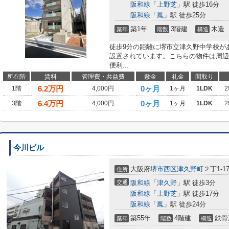
阪和線
「
上野芝
」駅 徒歩16分
阪和線
「
鳳
」駅 徒歩25分
築1年
3階建
木造
築年
階数
構造
徒歩9分の距離に堺市立津久野中学校が
設置されています。こちらの物件は周辺
便利...
所在階
賃料
管理費・共益費
敷金
礼金
間取り
6.2
万円
0ヶ月
1階
4,000円
1ヶ月
1LDK
2
6.4
万円
0ヶ月
3階
4,000円
1ヶ月
1LDK
2
今川ビル
大阪府
堺市西区
津久野町
２丁1-1
住所
交通
阪和線
「
津久野
」駅 徒歩3分
阪和線
「
上野芝
」駅 徒歩17分
阪和線
「
鳳
」駅 徒歩24分
築55年
4階建
鉄骨
築年
階数
構造