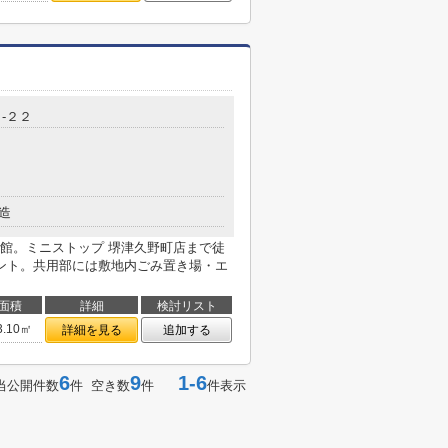
-２２
造
館。ミニストップ 堺津久野町店まで徒
ント。共用部には敷地内ごみ置き場・エ
面積
詳細
検討リスト
3.10㎡
詳細を見る
追加する
6
9
1-6
当公開件数
件 空き数
件
件表示