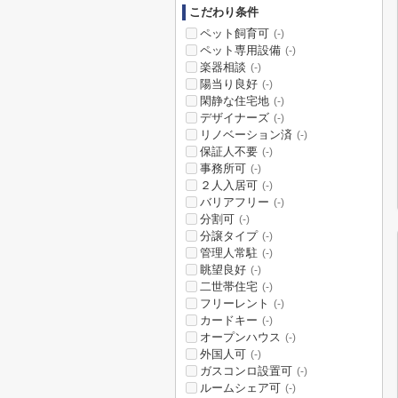
こだわり条件
ペット飼育可
(-)
ペット専用設備
(-)
楽器相談
(-)
陽当り良好
(-)
閑静な住宅地
(-)
デザイナーズ
(-)
リノベーション済
(-)
保証人不要
(-)
事務所可
(-)
２人入居可
(-)
バリアフリー
(-)
分割可
(-)
分譲タイプ
(-)
管理人常駐
(-)
眺望良好
(-)
二世帯住宅
(-)
フリーレント
(-)
カードキー
(-)
オープンハウス
(-)
外国人可
(-)
ガスコンロ設置可
(-)
ルームシェア可
(-)