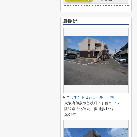
新着物件
エミネントセジュール Ｂ棟
大阪府和泉市富秋町３丁目８-３７
阪和線「北信太」駅 徒歩14分
築37年