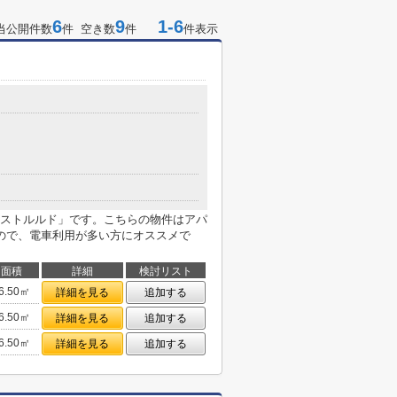
6
9
1-6
当公開件数
件 空き数
件
件表示
ストルルド」です。こちらの物件はアパ
ので、電車利用が多い方にオススメで
面積
詳細
検討リスト
6.50㎡
詳細を見る
追加する
6.50㎡
詳細を見る
追加する
6.50㎡
詳細を見る
追加する