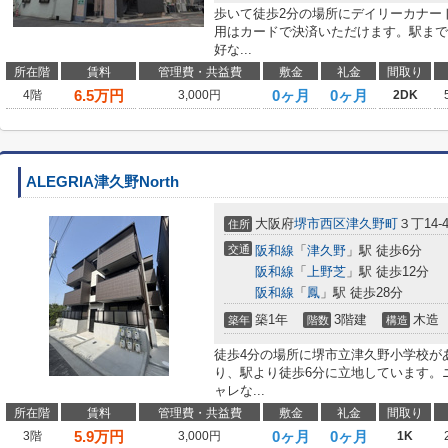
歩いて徒歩2分の場所にデイリーカナー
用はカードで決済いただけます。駅まで
好な...
所在階
賃料
管理費・共益費
敷金
礼金
間取り
6.5
万円
0ヶ月
0ヶ月
4階
3,000円
2DK
ALEGRIA津久野North
大阪府
堺市西区
津久野町
３丁14-4
住所
交通
阪和線
「
津久野
」駅 徒歩6分
阪和線
「
上野芝
」駅 徒歩12分
阪和線
「
鳳
」駅 徒歩28分
築1年
3階建
木造
築年
階数
構造
徒歩4分の場所に堺市立津久野小学校が
り、駅より徒歩6分に立地しています。ニ
ャレな...
所在階
賃料
管理費・共益費
敷金
礼金
間取り
5.9
万円
0ヶ月
0ヶ月
3階
3,000円
1K