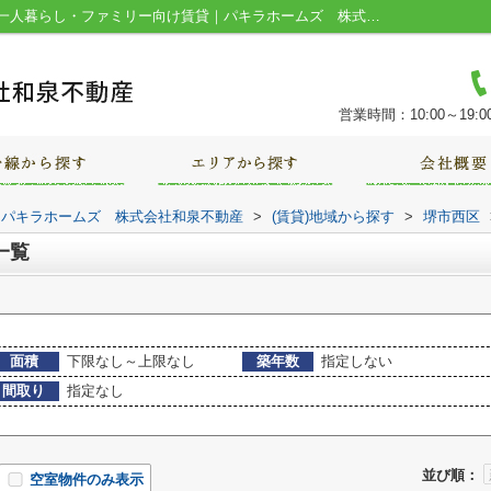
堺市西区津久野町の賃貸物件一覧｜堺市の一人暮らし・ファミリー向け賃貸｜パキラホームズ 株式会社和泉不動産
営業時間：10:00～19:0
｜パキラホームズ 株式会社和泉不動産
>
(賃貸)地域から探す
>
堺市西区
一覧
面積
下限なし～上限なし
築年数
指定しない
間取り
指定なし
並び順：
空室物件のみ表示