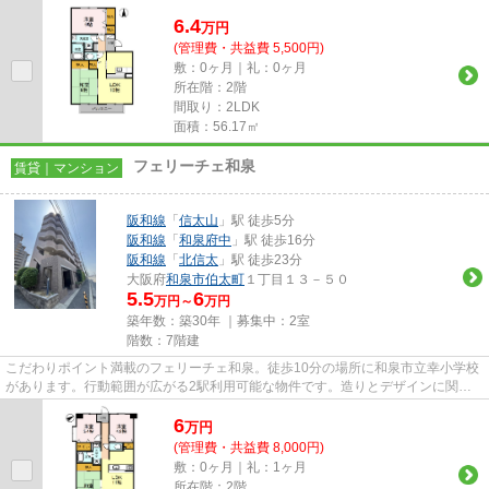
6.4
万
円
(管理費・共益費 5,500円)
敷：0ヶ月｜礼：0ヶ月
所在階：2階
間取り：2LDK
面積：56.17㎡
フェリーチェ和泉
賃貸｜マンション
阪和線
「
信太山
」駅 徒歩5分
阪和線
「
和泉府中
」駅 徒歩16分
阪和線
「
北信太
」駅 徒歩23分
大阪府
和泉市
伯太町
１丁目１３－５０
5.5
6
万円～
万円
築年数：築30年 ｜募集中：
2室
階数：7階建
こだわりポイント満載のフェリーチェ和泉。徒歩10分の場所に和泉市立幸小学校
があります。行動範囲が広がる2駅利用可能な物件です。造りとデザインに関し
て、自信をもって情報を提供で...
6
万
円
(管理費・共益費 8,000円)
敷：0ヶ月｜礼：1ヶ月
所在階：2階