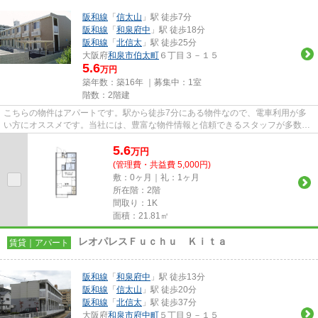
阪和線
「
信太山
」駅 徒歩7分
阪和線
「
和泉府中
」駅 徒歩18分
阪和線
「
北信太
」駅 徒歩25分
大阪府
和泉市
伯太町
６丁目３－１５
5.6
万円
築年数：築16年 ｜募集中：
1室
階数：2階建
こちらの物件はアパートです。駅から徒歩7分にある物件なので、電車利用が多
い方にオススメです。当社には、豊富な物件情報と信頼できるスタッフが多数在
籍しております。注目されてい...
5.6
万
円
(管理費・共益費 5,000円)
敷：0ヶ月｜礼：1ヶ月
所在階：2階
間取り：1K
面積：21.81㎡
レオパレスＦｕｃｈｕ Ｋｉｔａ
賃貸｜アパート
阪和線
「
和泉府中
」駅 徒歩13分
阪和線
「
信太山
」駅 徒歩20分
阪和線
「
北信太
」駅 徒歩37分
大阪府
和泉市
府中町
５丁目９－１５