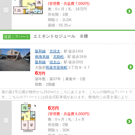
(管理費・共益費 7,000円)
敷：0ヶ月｜礼：18万円
所在階：1階
間取り：2LDK
面積：55.35㎡
エミネントセジュール Ｂ棟
賃貸｜アパート
阪和線
「
北信太
」駅 徒歩14分
南海本線
「
北助松
」駅 徒歩16分
阪和線
「
信太山
」駅 徒歩20分
大阪府
和泉市
富秋町
３丁目８-３７
6
万円
築年数：築37年 ｜募集中：
1室
階数：2階建
葛の葉1号公園が物件から262mのところにあります。こちらの物件はアパートで
す。こちらのアパートには自走式駐車場があります。敷地内ごみ置き場により、
敷地外のごみ置き場に行く手間...
6
万
円
(管理費・共益費 6,000円)
敷：0ヶ月｜礼：1ヶ月
所在階：2階
間取り：3DK