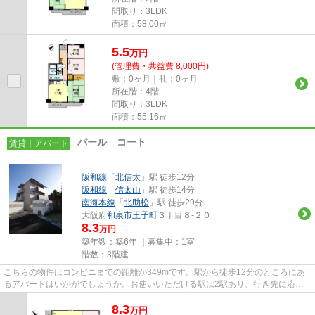
間取り：3LDK
面積：58.00㎡
5.5
万
円
(管理費・共益費 8,000円)
敷：0ヶ月｜礼：0ヶ月
所在階：4階
間取り：3LDK
面積：55.16㎡
パール コート
賃貸｜アパート
阪和線
「
北信太
」駅 徒歩12分
阪和線
「
信太山
」駅 徒歩14分
南海本線
「
北助松
」駅 徒歩29分
大阪府
和泉市
王子町
３丁目８-２０
8.3
万円
築年数：築6年 ｜募集中：
1室
階数：3階建
こちらの物件はコンビニまでの距離が349mです。駅から徒歩12分のところにあ
るアパートはいかがでしょうか。お使いいただける駅は2駅あり、行き先に応じ
て使い分けができます。こちらの...
8.3
万
円