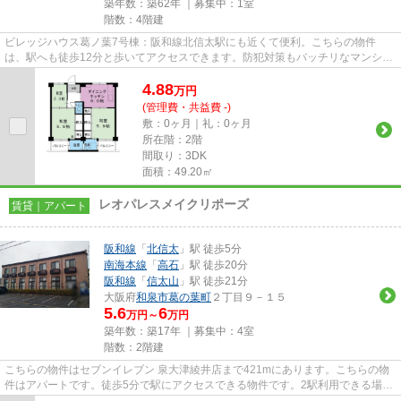
築年数：築62年 ｜募集中：
1室
階数：4階建
ビレッジハウス葛ノ葉7号棟：阪和線北信太駅にも近くて便利。こちらの物件
は、駅へも徒歩12分と歩いてアクセスできます。防犯対策もバッチリなマンショ
ンタイプの物件です。お客様のご...
4.88
万
円
(管理費・共益費 -)
敷：0ヶ月｜礼：0ヶ月
所在階：2階
間取り：3DK
面積：49.20㎡
レオパレスメイクリポーズ
賃貸｜アパート
阪和線
「
北信太
」駅 徒歩5分
南海本線
「
高石
」駅 徒歩20分
阪和線
「
信太山
」駅 徒歩21分
大阪府
和泉市
葛の葉町
２丁目９－１５
5.6
6
万円～
万円
築年数：築17年 ｜募集中：
4室
階数：2階建
こちらの物件はセブンイレブン 泉大津綾井店まで421mにあります。こちらの物
件はアパートです。徒歩5分で駅にアクセスできる物件です。2駅利用できる場所
にあり、アクセスが便利です。...