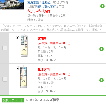
南海本線
「
北助松
」駅 徒歩22分
大阪府
和泉市
葛の葉町
１丁目
6
6.1
万円～
万円
築年数：築1年 ｜募集中：
2室
階数：2階建
「ジェンティー フルール」のここがイチオシ。高いニーズのある、駅徒歩8分
の物件です。こちらのアパートは、敷地内ごみ置き場のある物件です。電車での
移動がより便利になる、2駅利...
6
万
円
(管理費・共益費 4,500円)
敷：1ヶ月｜礼：1ヶ月
所在階：1階
間取り：1K
面積：30.87㎡
6.1
万
円
(管理費・共益費 4,500円)
敷：1ヶ月｜礼：1ヶ月
所在階：2階
間取り：1K
面積：30.87㎡
レオパレスエルズ和泉
賃貸｜アパート