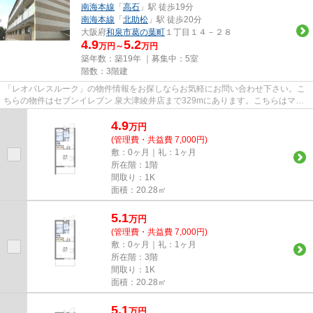
南海本線
「
高石
」駅 徒歩19分
南海本線
「
北助松
」駅 徒歩20分
大阪府
和泉市
葛の葉町
１丁目１４－２８
4.9
5.2
万円～
万円
築年数：築19年 ｜募集中：
5室
階数：3階建
「レオパレスルーク」の物件情報をお探しならお気軽にお問い合わせ下さい。こ
ちらの物件はセブンイレブン 泉大津綾井店まで329mにあります。こちらはマン
ションタイプになります。敷地...
4.9
万
円
(管理費・共益費 7,000円)
敷：0ヶ月｜礼：1ヶ月
所在階：1階
間取り：1K
面積：20.28㎡
5.1
万
円
(管理費・共益費 7,000円)
敷：0ヶ月｜礼：1ヶ月
所在階：3階
間取り：1K
面積：20.28㎡
5.1
万
円