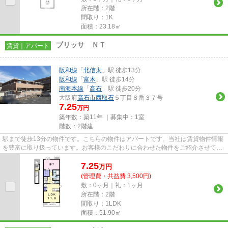
所在階：2階
間取り：1K
面積：23.18㎡
ブリッサ ＮＴ
賃貸｜アパート
阪和線
「
北信太
」駅 徒歩13分
阪和線
「
富木
」駅 徒歩14分
南海本線
「
高石
」駅 徒歩20分
大阪府
高石市
西取石
５丁目８番３７号
7.25
万円
築年数：築11年 ｜募集中：
1室
階数：2階建
駅まで徒歩13分の物件です。こちらの物件はアパートです。当社は賃貸物件情報
を豊富に取り扱っています。お客様のこだわりに合わせた物件をご紹介させてい
ただきますので、ぜひ当社に...
7.25
万
円
(管理費・共益費 3,500円)
敷：0ヶ月｜礼：1ヶ月
所在階：2階
間取り：1LDK
面積：51.90㎡