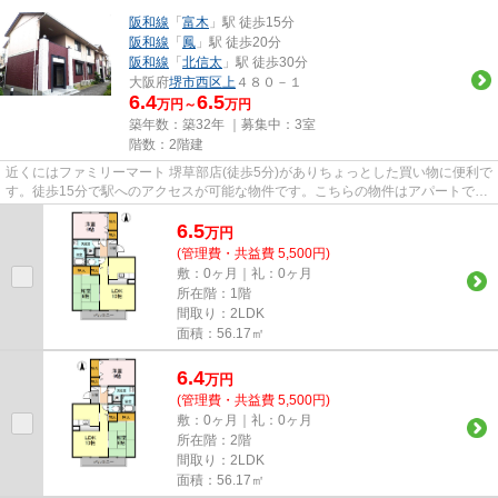
阪和線
「
富木
」駅 徒歩15分
阪和線
「
鳳
」駅 徒歩20分
阪和線
「
北信太
」駅 徒歩30分
大阪府
堺市西区
上
４８０－１
6.4
6.5
万円～
万円
築年数：築32年 ｜募集中：
3室
階数：2階建
近くにはファミリーマート 堺草部店(徒歩5分)がありちょっとした買い物に便利で
す。徒歩15分で駅へのアクセスが可能な物件です。こちらの物件はアパートで
す。面倒なゴミ捨ての負担を...
6.5
万
円
(管理費・共益費 5,500円)
敷：0ヶ月｜礼：0ヶ月
所在階：1階
間取り：2LDK
面積：56.17㎡
6.4
万
円
(管理費・共益費 5,500円)
敷：0ヶ月｜礼：0ヶ月
所在階：2階
間取り：2LDK
面積：56.17㎡