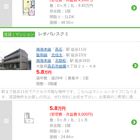
敷：0ヶ月｜礼：9.45万円
所在階：1階
間取り：1LDK
面積：48.50㎡
レオパレスクミ
賃貸｜マンション
南海本線
「
高石
」駅 徒歩11分
阪和線
「
北信太
」駅 徒歩15分
南海本線
「
北助松
」駅 徒歩18分
大阪府
高石市
綾園
６丁目２１－４８
5.8
万円
築年数：築29年 ｜募集中：
1室
階数：3階建
駅まで徒歩11分でアクセス可能な物件です。こちらはマンションタイプになりま
す。賃貸物件をお探しの方は、ぜひ当社にお任せ下さい。お客様のご希望に適し
た物件やニーズに合わせた物...
5.8
万
円
(管理費・共益費 8,000円)
敷：0ヶ月｜礼：1ヶ月
所在階：1階
間取り：1K
面積：24.84㎡