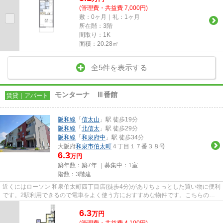
(管理費・共益費 7,000円)
敷：0ヶ月｜礼：1ヶ月
所在階：3階
間取り：1K
面積：20.28㎡
全5件を表示する
モンターナ Ⅲ番館
賃貸｜アパート
阪和線
「
信太山
」駅 徒歩19分
阪和線
「
北信太
」駅 徒歩29分
阪和線
「
和泉府中
」駅 徒歩34分
大阪府
和泉市
伯太町
４丁目１７番３８号
6.3
万円
築年数：築7年 ｜募集中：
1室
階数：3階建
近くにはローソン 和泉伯太町四丁目店(徒歩4分)がありちょっとした買い物に便利
です。2駅利用できるので電車をよく使う方におすすめな物件です。こちらの物
件はアパートです。利便性の...
6.3
万
円
(管理費・共益費 4,100円)