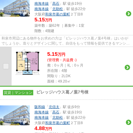
南海本線
「
高石
」駅 徒歩19分
南海本線
「
北助松
」駅 徒歩22分
大阪府
和泉市
葛の葉町
２丁目8
5.15
万円
築年数：築62年 ｜募集中：
1室
階数：4階建
和泉市周辺にある物件をお求めの方は「ビレッジハウス葛ノ葉4号棟」はいかが
でしょうか。造りとデザインに関して、自信をもって情報を提供できるマンショ
ンです。最寄りの駅まで徒歩12...
5.15
万
円
(管理費・共益費 -)
敷：0ヶ月｜礼：0ヶ月
所在階：4階
間取り：2LDK
面積：49.20㎡
ビレッジハウス葛ノ葉7号棟
賃貸｜マンション
阪和線
「
北信太
」駅 徒歩9分
南海本線
「
高石
」駅 徒歩19分
南海本線
「
北助松
」駅 徒歩22分
大阪府
和泉市
葛の葉町
２丁目8
4.88
万円