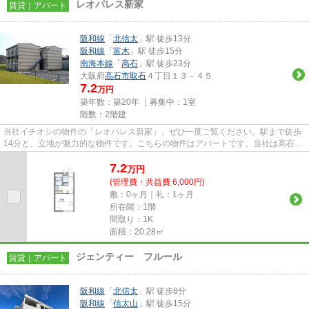
レオパレス新家
賃貸｜アパート
阪和線
「
北信太
」駅 徒歩13分
阪和線
「
富木
」駅 徒歩15分
南海本線
「
高石
」駅 徒歩23分
大阪府
高石市
取石
４丁目１３－４５
7.2
万円
築年数：築20年 ｜募集中：
1室
階数：2階建
当社イチオシの物件の「レオパレス新家」。ぜひ一度ご覧ください。駅まで徒歩
14分と、立地が魅力的な物件です。こちらの物件はアパートです。当社は高石市
や阪和線北信太付近での物件...
7.2
万
円
(管理費・共益費 6,000円)
敷：0ヶ月｜礼：1ヶ月
所在階：1階
間取り：1K
面積：20.28㎡
ジェンティー フルール
賃貸｜アパート
阪和線
「
北信太
」駅 徒歩8分
阪和線
「
信太山
」駅 徒歩15分