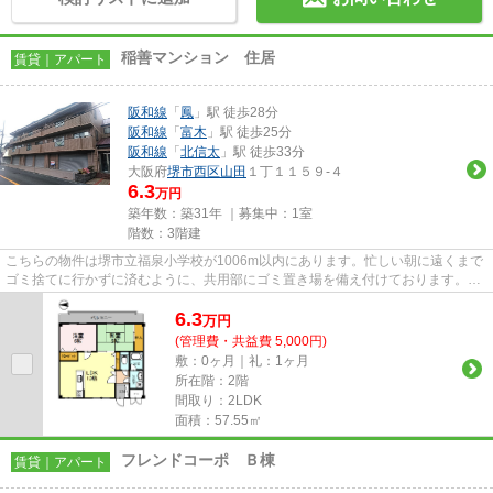
稲善マンション 住居
賃貸｜アパート
阪和線
「
鳳
」駅 徒歩28分
阪和線
「
富木
」駅 徒歩25分
阪和線
「
北信太
」駅 徒歩33分
大阪府
堺市西区
山田
１丁１１５９-４
6.3
万円
築年数：築31年 ｜募集中：
1室
階数：3階建
こちらの物件は堺市立福泉小学校が1006m以内にあります。忙しい朝に遠くまで
ゴミ捨てに行かずに済むように、共用部にゴミ置き場を備え付けております。
様々な場所へのアクセスが便利に...
6.3
万
円
(管理費・共益費 5,000円)
敷：0ヶ月｜礼：1ヶ月
所在階：2階
間取り：2LDK
面積：57.55㎡
フレンドコーポ Ｂ棟
賃貸｜アパート