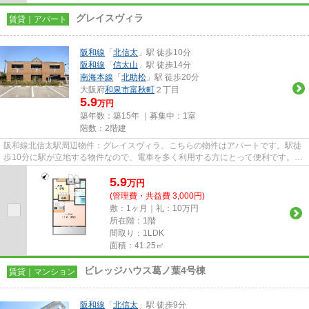
グレイスヴィラ
賃貸｜アパート
阪和線
「
北信太
」駅 徒歩10分
阪和線
「
信太山
」駅 徒歩14分
南海本線
「
北助松
」駅 徒歩20分
大阪府
和泉市
富秋町
２丁目
5.9
万円
築年数：築15年 ｜募集中：
1室
階数：2階建
阪和線北信太駅周辺物件：グレイスヴィラ。こちらの物件はアパートです。駅徒
歩10分に駅が立地する物件なので、電車を多く利用する方にとって便利です。和
泉市内の物件情報をお求めな...
5.9
万
円
(管理費・共益費 3,000円)
敷：1ヶ月｜礼：10万円
所在階：1階
間取り：1LDK
面積：41.25㎡
ビレッジハウス葛ノ葉4号棟
賃貸｜マンション
阪和線
「
北信太
」駅 徒歩9分