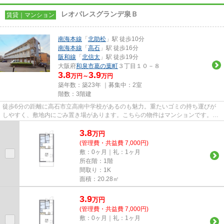
レオパレスグランデ泉Ｂ
賃貸｜マンション
南海本線
「
北助松
」駅 徒歩10分
南海本線
「
高石
」駅 徒歩16分
阪和線
「
北信太
」駅 徒歩19分
大阪府
和泉市
葛の葉町
３丁目１０－８
3.8
3.9
万円～
万円
築年数：築23年 ｜募集中：
2室
階数：3階建
徒歩6分の距離に高石市立高南中学校があるのも魅力。重たいゴミの持ち運びが
しやすく、敷地内にごみ置き場があります。こちらの物件はマンションです。近
くに2駅ある、アクセスが良い...
3.8
万
円
(管理費・共益費 7,000円)
敷：0ヶ月｜礼：1ヶ月
所在階：1階
間取り：1K
面積：20.28㎡
3.9
万
円
(管理費・共益費 7,000円)
敷：0ヶ月｜礼：1ヶ月