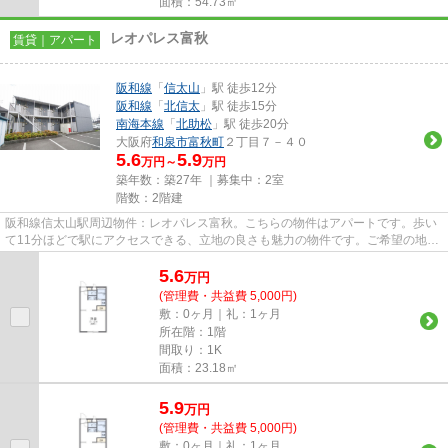
面積：54.73㎡
レオパレス富秋
賃貸｜アパート
阪和線
「
信太山
」駅 徒歩12分
阪和線
「
北信太
」駅 徒歩15分
南海本線
「
北助松
」駅 徒歩20分
大阪府
和泉市
富秋町
２丁目７－４０
5.6
5.9
万円～
万円
築年数：築27年 ｜募集中：
2室
階数：2階建
阪和線信太山駅周辺物件：レオパレス富秋。こちらの物件はアパートです。歩い
て11分ほどで駅にアクセスできる、立地の良さも魅力の物件です。ご希望の地域
から物件の情報をご覧いただ...
5.6
万
円
(管理費・共益費 5,000円)
敷：0ヶ月｜礼：1ヶ月
所在階：1階
間取り：1K
面積：23.18㎡
5.9
万
円
(管理費・共益費 5,000円)
敷：0ヶ月｜礼：1ヶ月