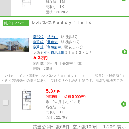
所在階：1階
間取り：1K
面積：20.28㎡
レオパレスＰａｄｄｙｆｉｅｌｄ
賃貸｜アパート
阪和線
「
信太山
」駅 徒歩3分
阪和線
「
北信太
」駅 徒歩21分
阪和線
「
和泉府中
」駅 徒歩22分
大阪府
和泉市
池上町
３丁目１２－１７
5.3
万円
築年数：築23年 ｜募集中：
1室
階数：2階建
こだわりポイント満載のレオパレスＰａｄｄｙｆｉｅｌｄ。和泉池上郵便局もす
ぐ近く(徒歩6分)の場所にあり、受け取りや手続きも楽です。清潔な敷地内ごみ置
き場のあるアパート。こちら...
5.3
万
円
(管理費・共益費 5,000円)
敷：0ヶ月｜礼：1ヶ月
所在階：2階
間取り：1K
面積：22.70㎡
該当公開件数
66
件 空き数
109
件
1-20
件表示