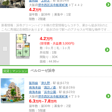
阪和線
「
上野芝
」駅 徒歩24分
大阪府
堺市西区
浜寺船尾町東
３丁４４２
4.2
万円
築年数：築38年 ｜募集中：
1室
階数：2階建
新着情報：浜寺グリーンハイツＢ棟の空室情報ならコチラ。家から徒歩3分のと
ころに馬場記念病院があります。徒歩15分で駅へのアクセスが可能な物件です。
こちらは初期費用をカードでお...
4.2
万
円
(管理費・共益費 3,000円)
敷：0ヶ月｜礼：1ヶ月
所在階：1階
間取り：3DK
面積：44.99㎡
ベルローゼ浜寺
賃貸｜マンション
阪和線
「
津久野
」駅 徒歩17分
南海本線
「
諏訪ノ森
」駅 徒歩19分
南海本線
「
浜寺公園
」駅 徒歩23分
大阪府
堺市西区
浜寺船尾町東
４丁３９
6.3
7.8
万円～
万円
築年数：築30年 ｜募集中：
2室
階数：5階建