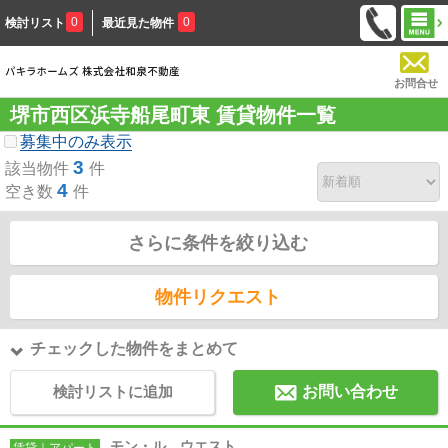
0
0
検討リスト
最近見た物件
お問合せ
堺市西区浜寺船尾町東 賃貸物件一覧
募集中のみ表示
3
該当物件
件
4
空き数
件
さらに条件を絞り込む
物件リクエスト
チェックした物件をまとめて
検討リストに追加
お問い合わせ
モン・ル ウエスト
賃貸｜アパート