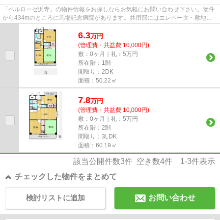
「ベルローゼ浜寺」の物件情報をお探しならお気軽にお問い合わせ下さい。物件
から434mのところに馬場記念病院があります。共用部にはエレベータ・敷地内
ごみ置き場などが揃っており、...
6.3
万
円
(管理費・共益費 10,000円)
敷：0ヶ月｜礼：5万円
所在階：1階
間取り：2DK
面積：50.22㎡
7.8
万
円
(管理費・共益費 10,000円)
敷：0ヶ月｜礼：5万円
所在階：2階
間取り：3LDK
面積：60.19㎡
該当公開件数
3
件 空き数
4
件
1-3
件表示
チェックした物件をまとめて
検討リストに追加
お問い合わせ