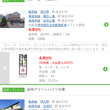
阪和線
「
津久野
」駅 徒歩17分
南海本線
「
諏訪ノ森
」駅 徒歩19分
南海本線
「
浜寺公園
」駅 徒歩22分
大阪府
堺市西区
浜寺船尾町東
４丁１５番地
4.9
万円
築年数：築19年 ｜募集中：
1室
階数：2階建
「モン・ル ウエスト」のここがイチオシ。こちらの物件はアパートです。当社
は堺市西区や阪和線津久野付近での物件情報を豊富に取り扱っております。経験
豊富なスタッフが一生懸命サ...
4.9
万
円
(管理費・共益費 3,500円)
敷：0ヶ月｜礼：1ヶ月
所在階：2階
間取り：1K
面積：25.25㎡
浜寺グリーンハイツＢ棟
賃貸｜アパート
阪和線
「
津久野
」駅 徒歩15分
南海本線
「
石津川
」駅 徒歩24分