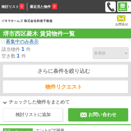
0
0
検討リスト
最近見た物件
お問合せ
堺市西区菱木 賃貸物件一覧
募集中のみ表示
1
該当物件
件
1
空き数
件
さらに条件を絞り込む
物件リクエスト
チェックした物件をまとめて
検討リストに追加
お問い合わせ
エントピア福泉
賃貸｜マンション