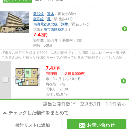
阪和線
「
富木
」駅 徒歩36分
阪和線
「
鳳
」駅 徒歩41分
南海電鉄泉北線
「
深井
」駅 徒歩42分
大阪府
堺市西区
菱木
１丁
7.4
万円
築年数：築31年 ｜募集中：
1室
階数：5階建
堺市立八田荘中学校まで2200m以内の物件です。共用部にはエレベータ・敷地内
ごみ置き場など様々な設備やサービスが揃っているので便利です。こちらの物件
はマンションです。こちらの物...
7.4
万
円
(管理費・共益費 8,000円)
敷：0ヶ月｜礼：0ヶ月
所在階：2階
間取り：2LDK
面積：65.07㎡
該当公開件数
1
件 空き数
1
件
1-1
件表示
チェックした物件をまとめて
検討リストに追加
お問い合わせ