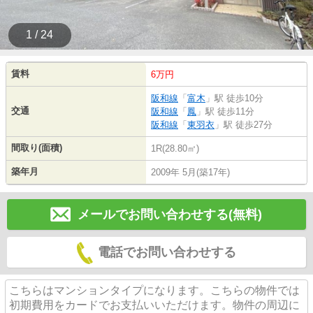
1 / 24
賃料
6万円
阪和線
「
富木
」駅 徒歩10分
交通
阪和線
「
鳳
」駅 徒歩11分
阪和線
「
東羽衣
」駅 徒歩27分
間取り(面積)
1R(28.80㎡)
築年月
2009年 5月(築17年)
メールでお問い合わせする(無料)
電話でお問い合わせする
こちらはマンションタイプになります。こちらの物件では
初期費用をカードでお支払いいただけます。物件の周辺に