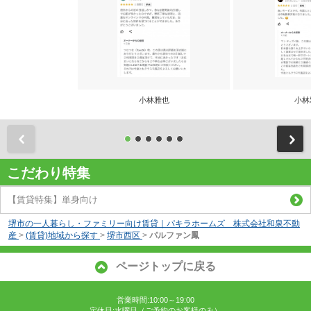
小林雅也
小林
前
こだわり特集
【賃貸特集】単身向け
堺市の一人暮らし・ファミリー向け賃貸｜パキラホームズ 株式会社和泉不動
産
>
(賃貸)地域から探す
>
堺市西区
>
パルファン鳳
ページトップに戻る
営業時間:10:00～19:00
定休日:水曜日（ご予約のお客様のみ）