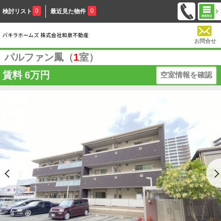
0
0
検討リスト
最近見た物件
お問合せ
パルファン鳳（
1
室）
賃料
6万円
空室情報を確認