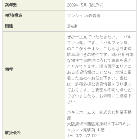
築年数
2009年 5月 (築17年)
種別/構造
マンション/鉄骨造
階建
3階建
ぜひ一度見ていただきたい、「パル
ファン鳳」です。「パルファン鳳」
のここがイチオシ。こちらは自走式
駐車場付きの物件です。2駅利用可能
な物件で目的地に応じて路線を選ぶ
ことができます。堺市西区エリアに
備考
ある賃貸情報のことなら、地域に密
着した当社へお任せ下さい。当社
は、多種多様な賃貸情報を取り扱っ
ております。ご要望や不明な点など
ございましたら、お気軽にご連絡下
さい。
パキラホームズ 株式会社和泉不動
産
大阪府堺市西区鳳東町５丁423-6 シ
ャルマン鳳駅前 １階
取扱会社
TEL:072-272-1122