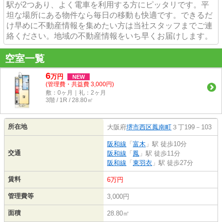
駅が2つあり、よく電車を利用する方にピッタリです。平
坦な場所にある物件なら毎日の移動も快適です。できるだ
け早めに不動産情報を集めたい方は当社スタッフまでご連
絡ください。地域の不動産情報をいち早くお届けします。
空室一覧
6
万
円
NEW
(管理費・共益費 3,000円)
敷：0ヶ月｜礼：2ヶ月
3階 / 1R / 28.80㎡
所在地
大阪府
堺市西区
鳳南町
３丁199－103
阪和線
「
富木
」駅 徒歩10分
交通
阪和線
「
鳳
」駅 徒歩11分
阪和線
「
東羽衣
」駅 徒歩27分
賃料
6万円
管理費等
3,000円
面積
28.80㎡