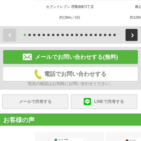
セブンイレブン 堺鳳南町3丁店
鳳
約136m／2分
約128
前
メールでお問い合わせする(無料)
電話でお問い合わせする
現況の確認はお気軽にお問い合わせください。
メールで共有する
LINEで共有する
お客様の声