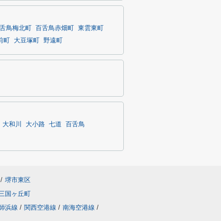
舌鳥梅北町
百舌鳥赤畑町
東雲東町
前町
大豆塚町
野遠町
大和川
大小路
七道
百舌鳥
/
堺市東区
三国ヶ丘町
師浜線
/
関西空港線
/
南海空港線
/