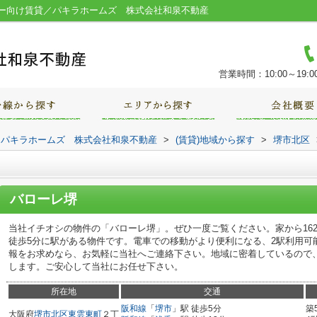
ー向け賃貸／パキラホームズ 株式会社和泉不動産
営業時間：10:00～19:0
｜パキラホームズ 株式会社和泉不動産
>
(賃貸)地域から探す
>
堺市北区
バローレ堺
当社イチオシの物件の「バローレ堺」。ぜひ一度ご覧ください。家から16
徒歩5分に駅がある物件です。電車での移動がより便利になる、2駅利用可
報をお求めなら、お気軽に当社へご連絡下さい。地域に密着しているので
します。ご安心して当社にお任せ下さい。
所在地
交通
阪和線
「
堺市
」駅 徒歩5分
築
大阪府
堺市北区
東雲東町
２丁