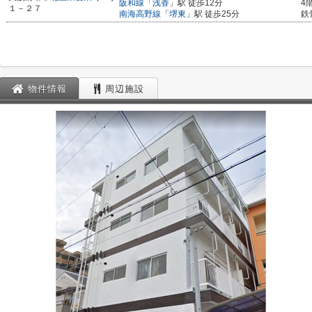
阪和線
「
浅香
」駅 徒歩12分
4
１－２７
南海高野線
「
堺東
」駅 徒歩25分
鉄
物件情報
周辺施設