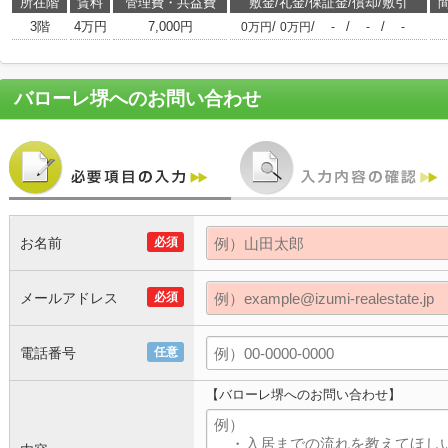
所在階
賃料
管理費・共益費
敷金/礼金/保証金/償却/敷引
3階
4万円
7,000円
/
/
/
/
0万円
0万円
-
-
-
バローレ堺
へのお問い合わせ
お名前
必須
メールアドレス
必須
電話番号
任意
【バローレ堺へのお問い合わせ】