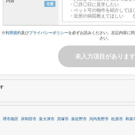
内容
任意
※
利用規約
及び
プライバシーポリシー
を必ずお読みください。左記内容に同
さい。
未入力項目がありま
す
区
堺市南区
岸和田市
泉大津市
貝塚市
泉佐野市
河内長野市
松原市
和泉