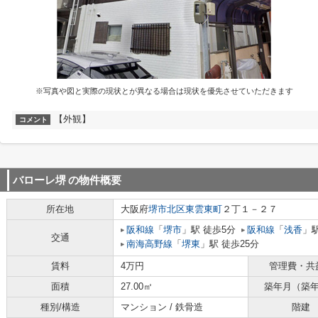
※写真や図と実際の現状とが異なる場合は現状を優先させていただきます
【外観】
コメント
バローレ堺
の物件概要
所在地
大阪府
堺市北区
東雲東町
２丁１－２７
阪和線
「
堺市
」駅 徒歩5分
阪和線
「
浅香
」駅
交通
南海高野線
「
堺東
」駅 徒歩25分
賃料
4万円
管理費・共
面積
27.00㎡
築年月（築
種別/構造
マンション / 鉄骨造
階建