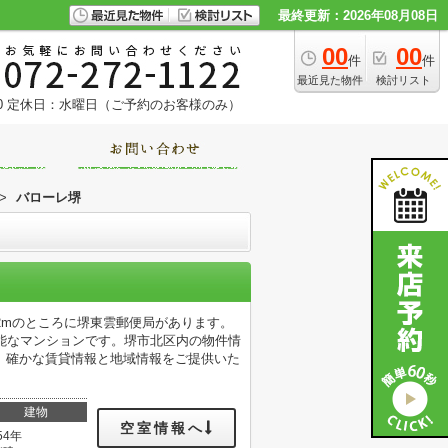
最終更新：2026年08月08日
00
00
件
件
最近見た物件
検討リスト
0
定休日：水曜日（ご予約のお客様のみ）
>
バローレ堺
2mのところに堺東雲郵便局があります。
能なマンションです。堺市北区内の物件情
、確かな賃貸情報と地域情報をご提供いた
建物
空室情報へ
54年