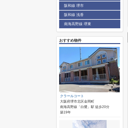
阪和線 堺市
阪和線 浅香
南海高野線 堺東
おすすめ物件
クラールコート
大阪府堺市北区金岡町
南海高野線「白鷺」駅 徒歩20分
築19年