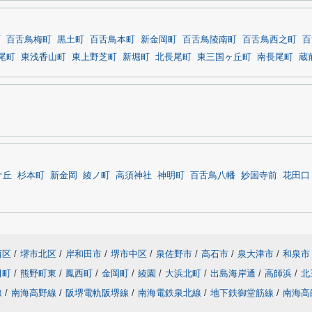
町
百舌鳥梅町
黒土町
百舌鳥本町
新金岡町
百舌鳥陵南町
百舌鳥西之町
百
尾町
東浅香山町
東上野芝町
新堀町
北長尾町
東三国ヶ丘町
南長尾町
蔵
ケ丘
杉本町
新金岡
綾ノ町
高須神社
神明町
百舌鳥八幡
妙国寺前
花田口
西区
/
堺市北区
/
岸和田市
/
堺市中区
/
泉佐野市
/
高石市
/
泉大津市
/
和泉市
田町
/
熊野町東
/
鳳西町
/
金岡町
/
綾園
/
大浜北町
/
出島海岸通
/
高師浜
/
北
線
/
南海高野線
/
阪堺電軌阪堺線
/
南海電鉄泉北線
/
地下鉄御堂筋線
/
南海高