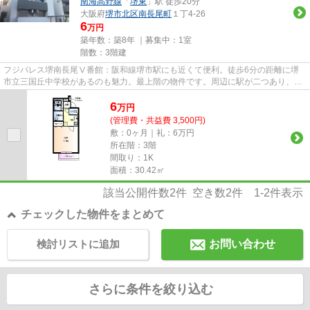
南海高野線
「
堺東
」駅 徒歩20分
大阪府
堺市北区
南長尾町
１丁4-26
6
万円
築年数：築8年 ｜募集中：
1室
階数：3階建
フジパレス堺南長尾Ⅴ番館：阪和線堺市駅にも近くて便利。徒歩6分の距離に堺
市立三国丘中学校があるのも魅力。最上階の物件です。周辺に駅が二つあり、交
通の利便性が高いです。できる...
6
万
円
(管理費・共益費 3,500円)
敷：0ヶ月｜礼：6万円
所在階：3階
間取り：1K
面積：30.42㎡
該当公開件数
2
件 空き数
2
件
1-2
件表示
チェックした物件をまとめて
検討リストに追加
お問い合わせ
さらに条件を絞り込む