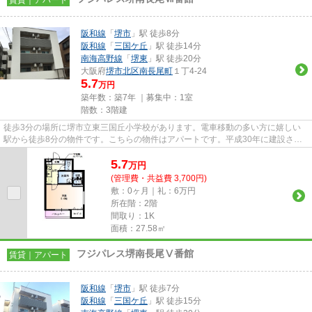
阪和線
「
堺市
」駅 徒歩8分
阪和線
「
三国ケ丘
」駅 徒歩14分
南海高野線
「
堺東
」駅 徒歩20分
大阪府
堺市北区
南長尾町
１丁4-24
5.7
万円
築年数：築7年 ｜募集中：
1室
階数：3階建
徒歩3分の場所に堺市立東三国丘小学校があります。電車移動の多い方に嬉しい
駅から徒歩8分の物件です。こちらの物件はアパートです。平成30年に建設され
た物件です。こちらの物件詳細...
5.7
万
円
(管理費・共益費 3,700円)
敷：0ヶ月｜礼：6万円
所在階：2階
間取り：1K
面積：27.58㎡
フジパレス堺南長尾Ⅴ番館
賃貸｜アパート
阪和線
「
堺市
」駅 徒歩7分
阪和線
「
三国ケ丘
」駅 徒歩15分