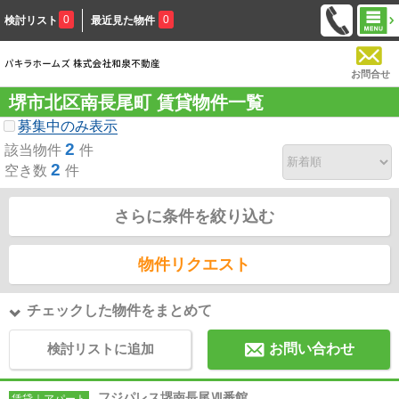
0
0
検討リスト
最近見た物件
お問合せ
堺市北区南長尾町 賃貸物件一覧
募集中のみ表示
2
該当物件
件
2
空き数
件
さらに条件を絞り込む
物件リクエスト
チェックした物件をまとめて
検討リストに追加
お問い合わせ
フジパレス堺南長尾Ⅶ番館
賃貸｜アパート