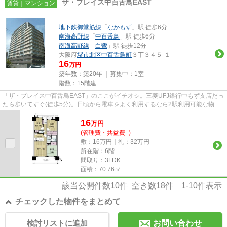
ザ・プレイス中百舌鳥EAST
賃貸｜マンション
地下鉄御堂筋線
「
なかもず
」駅 徒歩6分
南海高野線
「
中百舌鳥
」駅 徒歩6分
南海高野線
「
白鷺
」駅 徒歩12分
大阪府
堺市北区
中百舌鳥町
３丁３４５-１
16
万円
築年数：築20年 ｜募集中：
1室
階数：15階建
「ザ・プレイス中百舌鳥EAST」のここがイチオシ。三菱UFJ銀行中もず支店だっ
たら歩いてすぐ(徒歩5分)。日頃から電車をよく利用するなら2駅利用可能な物件
はいかがでしょうか。防犯対策...
16
万
円
(管理費・共益費 -)
敷：16万円｜礼：32万円
所在階：6階
間取り：3LDK
面積：70.76㎡
該当公開件数
10
件 空き数
18
件
1-10
件表示
チェックした物件をまとめて
検討リストに追加
お問い合わせ