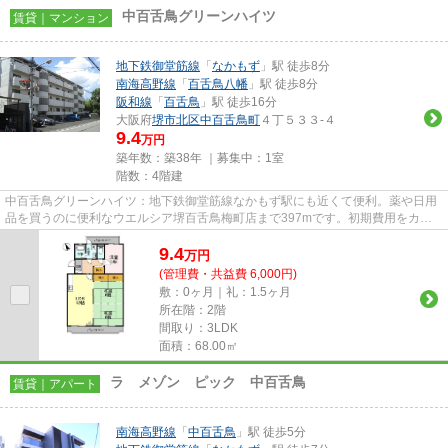
中百舌鳥グリーンハイツ
賃貸｜マンション
地下鉄御堂筋線
「
なかもず
」駅 徒歩8分
南海高野線
「
百舌鳥八幡
」駅 徒歩8分
阪和線
「
百舌鳥
」駅 徒歩16分
大阪府
堺市北区
中百舌鳥町
４丁５３３-４
9.4
万円
築年数：築38年 ｜募集中：
1室
階数：4階建
中百舌鳥グリーンハイツ：地下鉄御堂筋線なかもず駅にも近くて便利。薬や日用
品を買うのに便利なウエルシア堺百舌鳥梅町店まで397mです。初期費用をカー
ドでお支払いいただけるので、...
9.4
万
円
(管理費・共益費 6,000円)
敷：0ヶ月｜礼：1.5ヶ月
所在階：2階
間取り：3LDK
面積：68.00㎡
ラ メゾン ピック 中百舌鳥
賃貸｜アパート
南海高野線
「
中百舌鳥
」駅 徒歩5分