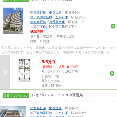
南海高野線
「
中百舌鳥
」駅 徒歩5分
地下鉄御堂筋線
「
なかもず
」駅 徒歩5分
南海高野線
「
百舌鳥八幡
」駅 徒歩11分
大阪府
堺市北区
中百舌鳥町
２丁４
9.8
万円
築年数：築26年 ｜募集中：
1室
階数：10階建
共用部にはエレベータ・敷地内ごみ置き場など様々な設備やサービスが揃ってい
るので便利です。近くに駅が2つあるため、用途や行き先に応じて駅を選べる物
件です。クレジットカードで初...
9.8
万
円
(管理費・共益費 10,000円)
敷：0ヶ月｜礼：19.6万円
所在階：7階
間取り：2DK
面積：53.90㎡
レオパレスＲＥＺＯＮ中百舌鳥
賃貸｜マンション
南海高野線
「
中百舌鳥
」駅 徒歩2分
地下鉄御堂筋線
「
なかもず
」駅 徒歩4分