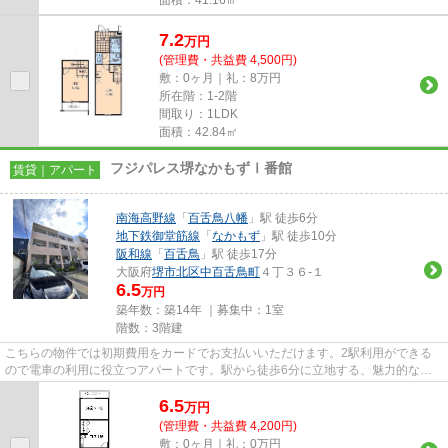
7.2
万
円
(管理費・共益費 4,500円)
敷：0ヶ月｜礼：8万円
所在階：1-2階
間取り：1LDK
面積：42.84㎡
フジパレス堺なかもずⅠ番館
賃貸｜アパート
南海高野線
「
百舌鳥八幡
」駅 徒歩6分
地下鉄御堂筋線
「
なかもず
」駅 徒歩10分
阪和線
「
百舌鳥
」駅 徒歩17分
大阪府
堺市北区
中百舌鳥町
４丁３６-１
6.5
万円
築年数：築14年 ｜募集中：
1室
階数：3階建
こちらの物件では初期費用をカードでお支払いいただけます。2駅利用ができる
ので電車の利用に役立つアパートです。駅から徒歩6分に立地する、魅力的な駅
近物件です。敷地内にごみ置き...
6.5
万
円
(管理費・共益費 4,200円)
敷：0ヶ月｜礼：0万円