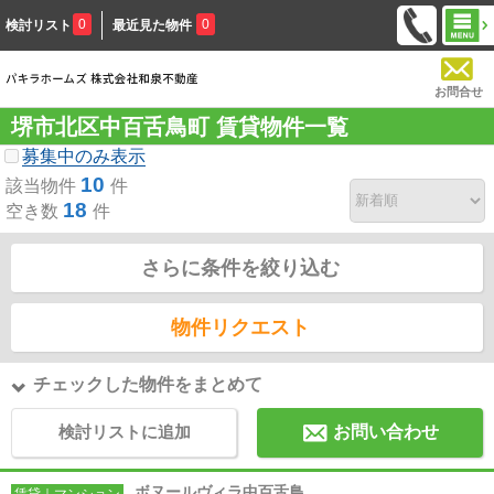
0
0
検討リスト
最近見た物件
お問合せ
堺市北区中百舌鳥町 賃貸物件一覧
募集中のみ表示
10
該当物件
件
18
空き数
件
さらに条件を絞り込む
物件リクエスト
チェックした物件をまとめて
検討リストに追加
お問い合わせ
ボヌールヴィラ中百舌鳥
賃貸｜マンション