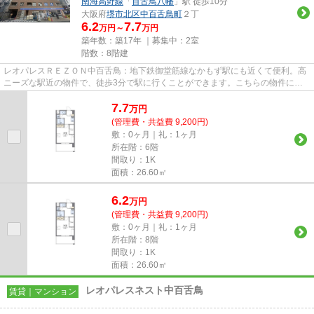
南海高野線
「
百舌鳥八幡
」駅 徒歩10分
大阪府
堺市北区
中百舌鳥町
２丁
6.2
7.7
万円～
万円
築年数：築17年 ｜募集中：
2室
階数：8階建
レオパレスＲＥＺＯＮ中百舌鳥：地下鉄御堂筋線なかもず駅にも近くて便利。高
ニーズな駅近の物件で、徒歩3分で駅に行くことができます。こちらの物件には
エレベーターが付いています。...
7.7
万
円
(管理費・共益費 9,200円)
敷：0ヶ月｜礼：1ヶ月
所在階：6階
間取り：1K
面積：26.60㎡
6.2
万
円
(管理費・共益費 9,200円)
敷：0ヶ月｜礼：1ヶ月
所在階：8階
間取り：1K
面積：26.60㎡
レオパレスネスト中百舌鳥
賃貸｜マンション