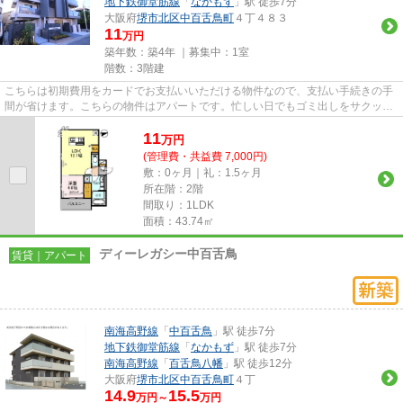
地下鉄御堂筋線
「
なかもず
」駅 徒歩7分
大阪府
堺市北区
中百舌鳥町
４丁４８３
11
万円
築年数：築4年 ｜募集中：
1室
階数：3階建
こちらは初期費用をカードでお支払いいただける物件なので、支払い手続きの手
間が省けます。こちらの物件はアパートです。忙しい日でもゴミ出しをサクッと
終えられるように、敷地内に...
11
万
円
(管理費・共益費 7,000円)
敷：0ヶ月｜礼：1.5ヶ月
所在階：2階
間取り：1LDK
面積：43.74㎡
ディーレガシー中百舌鳥
賃貸｜アパート
南海高野線
「
中百舌鳥
」駅 徒歩7分
地下鉄御堂筋線
「
なかもず
」駅 徒歩7分
南海高野線
「
百舌鳥八幡
」駅 徒歩12分
大阪府
堺市北区
中百舌鳥町
４丁
14.9
15.5
万円～
万円