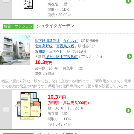
所在階：1階
間取り：1DK
面積：30.00㎡
シュライクガーデン
賃貸｜マンション
地下鉄御堂筋線
「
なかもず
」駅 徒歩6分
南海高野線
「
百舌鳥八幡
」駅 徒歩9分
阪和線
「
三国ケ丘
」駅 徒歩19分
大阪府
堺市北区
中百舌鳥町
１丁６３－２４
10.3
万円
築年数：築6年 ｜募集中：
1室
階数：3階建
幅広い層に好評な、駅から徒歩6分に立地する物件です。2駅利用ができて、電車
での移動に役立つ物件です。共用部に住民専用のゴミ置き場を設置しているの
で、面倒なゴミ出しも楽になり...
10.3
万
円
(管理費・共益費 5,000円)
敷：0ヶ月｜礼：2ヶ月
所在階：1階
間取り：1LDK
面積：43.74㎡