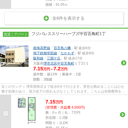
面積：61.05㎡
全6件を表示する
フジパレススリーハーブズ中百舌鳥町1丁
賃貸｜アパート
南海高野線
「
百舌鳥八幡
」駅 徒歩6分
地下鉄御堂筋線
「
なかもず
」駅 徒歩9分
阪和線
「
三国ケ丘
」駅 徒歩17分
大阪府
堺市北区
中百舌鳥町
１丁21-1
7.15
7.2
万円～
万円
築年数：築12年 ｜募集中：
2室
階数：3階建
近くのサンディ 堺長曽根店まで徒歩6分で行けます。景色を眺めることには心を
癒す効果があり、視力低下の恐れも少なくしてくれます。こちらは初期費用をカ
ードでお支払いいただける物...
7.15
万
円
(管理費・共益費 4,500円)
敷：0ヶ月｜礼：7万円
所在階：1-2階
間取り：1LDK
面積：41.16㎡