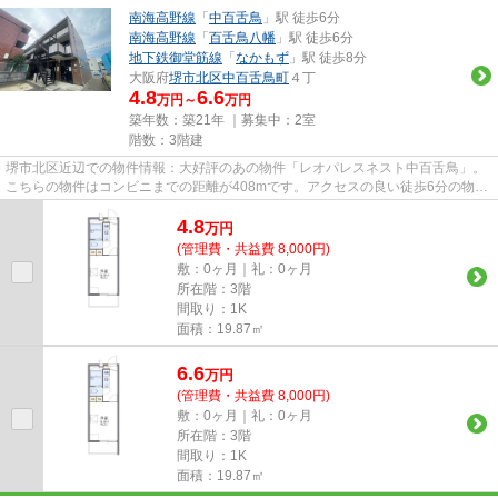
南海高野線
「
中百舌鳥
」駅 徒歩6分
南海高野線
「
百舌鳥八幡
」駅 徒歩6分
地下鉄御堂筋線
「
なかもず
」駅 徒歩8分
大阪府
堺市北区
中百舌鳥町
４丁
4.8
6.6
万円～
万円
築年数：築21年 ｜募集中：
2室
階数：3階建
堺市北区近辺での物件情報：大好評のあの物件「レオパレスネスト中百舌鳥」。
こちらの物件はコンビニまでの距離が408mです。アクセスの良い徒歩6分の物件
です。2駅利用できる立地とな...
4.8
万
円
(管理費・共益費 8,000円)
敷：0ヶ月｜礼：0ヶ月
所在階：3階
間取り：1K
面積：19.87㎡
6.6
万
円
(管理費・共益費 8,000円)
敷：0ヶ月｜礼：0ヶ月
所在階：3階
間取り：1K
面積：19.87㎡