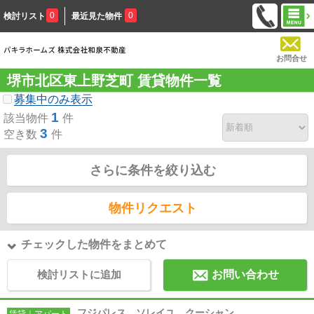
0
0
検討リスト
最近見た物件
お問合せ
堺市北区東上野芝町 賃貸物件一覧
募集中のみ表示
1
該当物件
件
3
空き数
件
さらに条件を絞り込む
物件リクエスト
チェックした物件をまとめて
検討リストに追加
お問い合わせ
フジパレス ソレイユ クーシャン
賃貸｜アパート