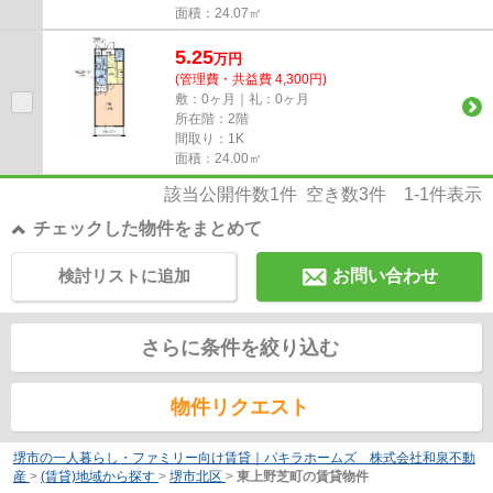
面積：24.07㎡
5.25
万
円
(管理費・共益費 4,300円)
敷：0ヶ月｜礼：0ヶ月
所在階：2階
間取り：1K
面積：24.00㎡
該当公開件数
1
件 空き数
3
件
1-1
件表示
チェックした物件をまとめて
検討リストに追加
お問い合わせ
さらに条件を絞り込む
物件リクエスト
堺市の一人暮らし・ファミリー向け賃貸｜パキラホームズ 株式会社和泉不動
産
>
(賃貸)地域から探す
>
堺市北区
>
東上野芝町の賃貸物件