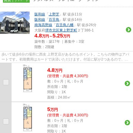
阪和線
「
上野芝
」駅 徒歩11分
阪和線
「
百舌鳥
」駅 徒歩14分
南海高野線
「
百舌鳥八幡
」駅 徒歩26分
大阪府
堺市北区
東上野芝町
２丁386-1
4.8
5.25
万円～
万円
築年数：築17年 ｜募集中：
3室
階数：2階建
歩いて徒歩6分の場所に西友 上野芝店があるのもポイント。こちらの物件はアパ
ートです。初期費用はカードで決済いただけます。付近に駅が2つあるので、用
途や行き先によって経路を選べ...
4.8
万
円
(管理費・共益費 4,300円)
敷：0ヶ月｜礼：0ヶ月
所在階：1階
間取り：1K
面積：24.00㎡
5
万
円
(管理費・共益費 4,300円)
敷：0ヶ月｜礼：0ヶ月
所在階：1階
間取り：1K