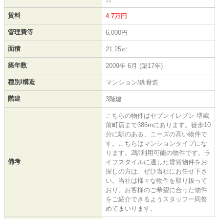
賃料
4.7万円
管理費等
6,000円
面積
21.25㎡
築年数
2009年 6月 (築17年)
種別/構造
マンション/鉄骨造
階建
3階建
こちらの物件はセブンイレブン 堺蔵
前町店まで386mにあります。徒歩10
分に駅のある、ニーズの高い物件で
す。こちらはマンションタイプにな
ります。2駅利用可能の物件です。ラ
備考
イフスタイルに適した賃貸物件をお
探しの方は、ぜひ当社にお任せ下さ
い。当社は様々な物件を取り扱って
おり、お客様のご希望に合った物件
をご紹介できるようスタッフ一同努
めてまいります。