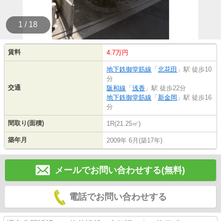
1 / 18
賃料
4.7万円
地下鉄御堂筋線
「
北花田
」駅 徒歩10
分
交通
阪和線
「
浅香
」駅 徒歩22分
地下鉄御堂筋線
「
新金岡
」駅 徒歩16
分
間取り(面積)
1R(21.25㎡)
築年月
2009年 6月(築17年)
メールでお問い合わせする(無料)
電話でお問い合わせする