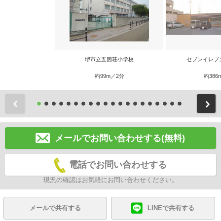
堺市立五箇荘小学校
セブンイレブ
約99m／2分
約386
前
メールでお問い合わせする(無料)
電話でお問い合わせする
現況の確認はお気軽にお問い合わせください。
メールで共有する
LINEで共有する