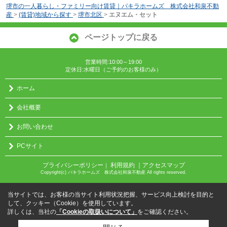
堺市の一人暮らし・ファミリー向け賃貸｜パキラホームズ 株式会社和泉不動
産
>
(賃貸)地域から探す
>
堺市北区
>
エヌエム・セット
ページトップに戻る
営業時間:10:00～19:00
定休日:水曜日（ご予約のお客様のみ）
ホーム
会社概要
お問い合わせ
PCサイト
プライバシーポリシー
利用規約
｜アクセスマップ
｜
Copyright(c) パキラホームズ 株式会社和泉不動産 All rights reserved.
当サイトでは、お客様の当サイト利用状況把握、サービス向上検討を目的と
して、クッキー（Cookie）を使用しています。
詳しくは、当社の
「Cookieの取扱いについて」
をご確認ください。