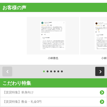
お客様の声
小林雅也
小林
前
こだわり特集
【賃貸特集】単身向け
【賃貸特集】敷金・礼金0円