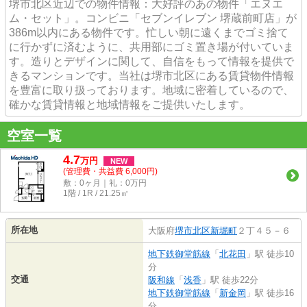
堺市北区近辺での物件情報：大好評のあの物件「エヌエ
ム・セット」。コンビニ「セブンイレブン 堺蔵前町店」が
386m以内にある物件です。忙しい朝に遠くまでゴミ捨て
に行かずに済むように、共用部にゴミ置き場が付いていま
す。造りとデザインに関して、自信をもって情報を提供で
きるマンションです。当社は堺市北区にある賃貸物件情報
を豊富に取り扱っております。地域に密着しているので、
確かな賃貸情報と地域情報をご提供いたします。
空室一覧
4.7
万
円
NEW
(管理費・共益費 6,000円)
敷：0ヶ月｜礼：0万円
1階 / 1R / 21.25㎡
所在地
大阪府
堺市北区
新堀町
２丁４５－６
地下鉄御堂筋線
「
北花田
」駅 徒歩10
分
交通
阪和線
「
浅香
」駅 徒歩22分
地下鉄御堂筋線
「
新金岡
」駅 徒歩16
分