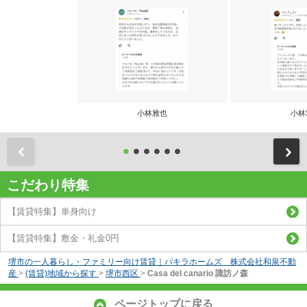
小林雅也
小林
前
こだわり特集
【賃貸特集】単身向け
【賃貸特集】敷金・礼金0円
堺市の一人暮らし・ファミリー向け賃貸｜パキラホームズ 株式会社和泉不動
産
>
(賃貸)地域から探す
>
堺市西区
>
Casa del canario 諏訪ノ森
ページトップに戻る