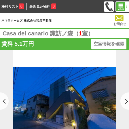
0
0
検討リスト
最近見た物件
お問合せ
Casa del canario 諏訪ノ森（
1
室）
賃料
5.1万円
空室情報を確認