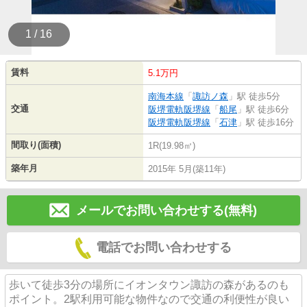
1 / 16
賃料
5.1万円
南海本線
「
諏訪ノ森
」駅 徒歩5分
交通
阪堺電軌阪堺線
「
船尾
」駅 徒歩6分
阪堺電軌阪堺線
「
石津
」駅 徒歩16分
間取り(面積)
1R(19.98㎡)
築年月
2015年 5月(築11年)
メールでお問い合わせする(無料)
電話でお問い合わせする
歩いて徒歩3分の場所にイオンタウン諏訪の森があるのも
ポイント。2駅利用可能な物件なので交通の利便性が良い