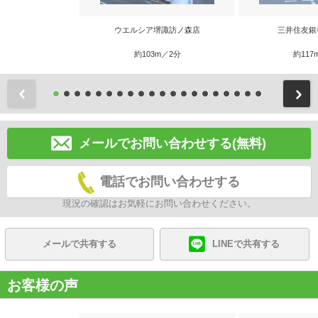
ウエルシア堺諏訪ノ森店
三井住友銀
約103m／2分
約117
前
メールでお問い合わせする(無料)
電話でお問い合わせする
現況の確認はお気軽にお問い合わせください。
メールで共有する
LINEで共有する
お客様の声