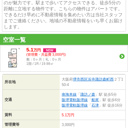
のが魅力です。駅まで歩いてアクセスできる、徒歩5分の
距離に立地する物件です。こちらの物件はアパートです。
できるだけ早めに不動産情報を集めたい方は当社スタッフ
までご連絡ください。地域の不動産情報をいち早くお届け
します。
空室一覧
5.1
万
円
NEW
(管理費・共益費 3,000円)
敷：0ヶ月｜礼：0ヶ月
1階 / 1R / 19.98㎡
大阪府
堺市西区
浜寺諏訪森町西
２丁1
所在地
50-4
南海本線
「
諏訪ノ森
」駅 徒歩5分
交通
阪堺電軌阪堺線
「
船尾
」駅 徒歩6分
阪堺電軌阪堺線
「
石津
」駅 徒歩16分
賃料
5.1万円
管理費等
3,000円