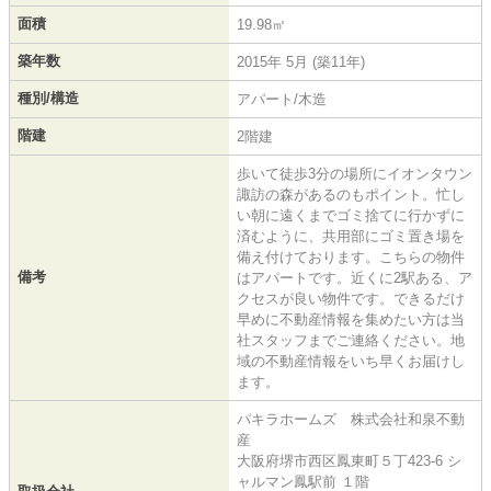
面積
19.98㎡
築年数
2015年 5月 (築11年)
種別/構造
アパート/木造
階建
2階建
歩いて徒歩3分の場所にイオンタウン
諏訪の森があるのもポイント。忙し
い朝に遠くまでゴミ捨てに行かずに
済むように、共用部にゴミ置き場を
備え付けております。こちらの物件
備考
はアパートです。近くに2駅ある、ア
クセスが良い物件です。できるだけ
早めに不動産情報を集めたい方は当
社スタッフまでご連絡ください。地
域の不動産情報をいち早くお届けし
ます。
パキラホームズ 株式会社和泉不動
産
大阪府堺市西区鳳東町５丁423-6 シ
ャルマン鳳駅前 １階