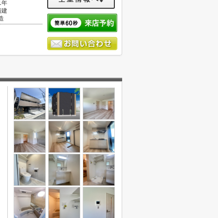
1年
階建
造