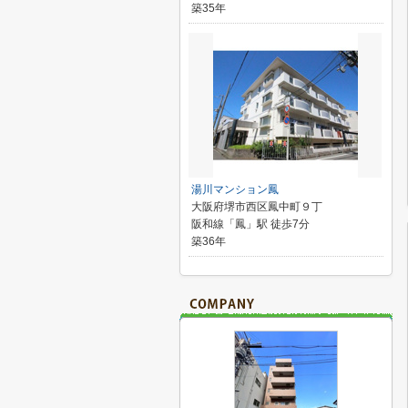
築35年
湯川マンション鳳
大阪府堺市西区鳳中町９丁
阪和線「鳳」駅 徒歩7分
築36年