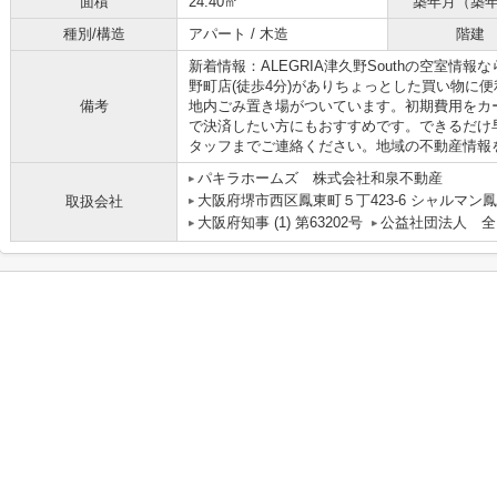
面積
24.40㎡
築年月（築
種別/構造
アパート / 木造
階建
新着情報：ALEGRIA津久野Southの空室情
野町店(徒歩4分)がありちょっとした買い物に
備考
地内ごみ置き場がついています。初期費用をカ
で決済したい方にもおすすめです。できるだけ
タッフまでご連絡ください。地域の不動産情報
パキラホームズ 株式会社和泉不動産
大阪府堺市西区鳳東町５丁423-6 シャルマン鳳
取扱会社
大阪府知事 (1) 第63202号
公益社団法人 全