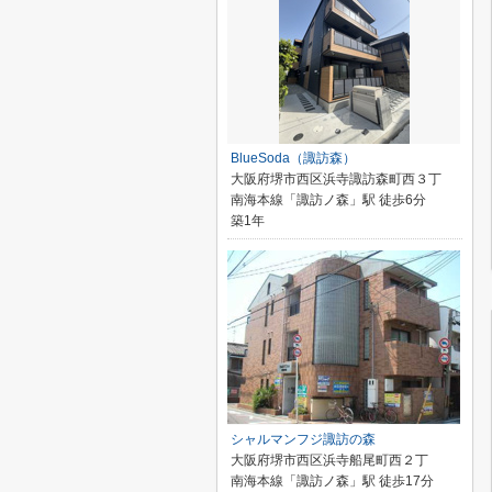
BlueSoda（諏訪森）
大阪府堺市西区浜寺諏訪森町西３丁
南海本線「諏訪ノ森」駅 徒歩6分
築1年
シャルマンフジ諏訪の森
大阪府堺市西区浜寺船尾町西２丁
南海本線「諏訪ノ森」駅 徒歩17分