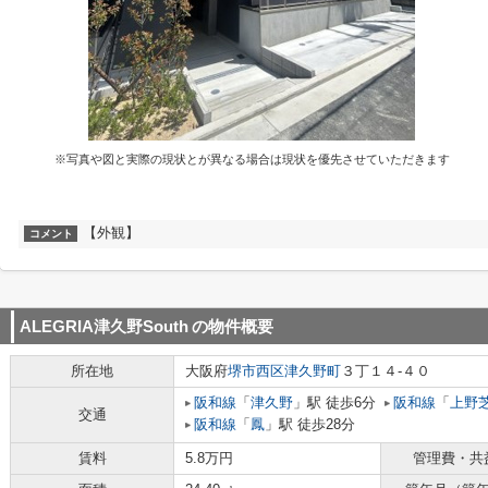
※写真や図と実際の現状とが異なる場合は現状を優先させていただきます
【外観】
コメント
ALEGRIA津久野South
の物件概要
所在地
大阪府
堺市西区
津久野町
３丁１４-４０
阪和線
「
津久野
」駅 徒歩6分
阪和線
「
上野
交通
阪和線
「
鳳
」駅 徒歩28分
賃料
5.8万円
管理費・共