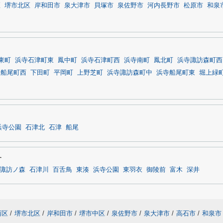
区
堺市北区
岸和田市
泉大津市
貝塚市
泉佐野市
河内長野市
松原市
和泉
東町
浜寺石津町東
鳳中町
浜寺石津町西
浜寺南町
鳳北町
浜寺諏訪森町西
寺船尾町西
下田町
平岡町
上野芝町
浜寺諏訪森町中
浜寺船尾町東
堀上緑
浜寺公園
石津北
石津
船尾
す
諏訪ノ森
石津川
百舌鳥
東湊
浜寺公園
東羽衣
御陵前
富木
深井
西区
/
堺市北区
/
岸和田市
/
堺市中区
/
泉佐野市
/
泉大津市
/
高石市
/
和泉市