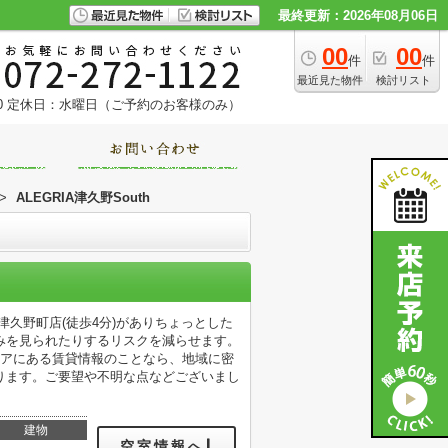
最終更新：2026年08月06日
00
00
件
件
最近見た物件
検討リスト
0
定休日：水曜日（ご予約のお客様のみ）
>
ALEGRIA津久野South
堺津久野町店(徒歩4分)がありちょっとした
みを見られたりするリスクを減らせます。
リアにある賃貸情報のことなら、地域に密
ります。ご要望や不明な点などございまし
建物
空室情報へ