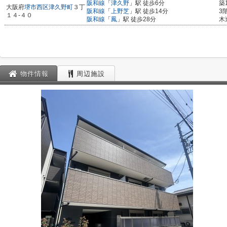
阪和線
「
津久野
」駅 徒歩6分
築
大阪府
堺市西区
津久野町
３丁
阪和線
「
上野芝
」駅 徒歩14分
3
１４-４０
阪和線
「
鳳
」駅 徒歩28分
木
物件情報
周辺施設