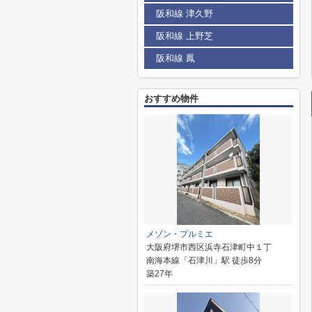
阪和線 津久野
阪和線 上野芝
阪和線 鳳
おすすめ物件
メゾン・プルミエ
大阪府堺市西区浜寺石津町中１丁
南海本線「石津川」駅 徒歩8分
築27年