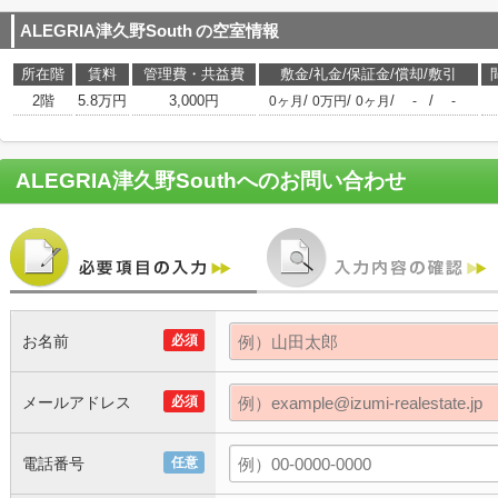
ALEGRIA津久野South
の空室情報
所在階
賃料
管理費・共益費
敷金/礼金/保証金/償却/敷引
2階
5.8万円
3,000円
/
/
/
/
0ヶ月
0万円
0ヶ月
-
-
ALEGRIA津久野South
へのお問い合わせ
お名前
必須
メールアドレス
必須
電話番号
任意