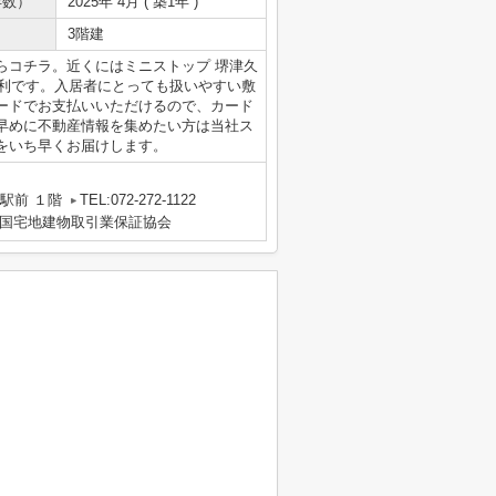
年数）
2025年 4月 ( 築1年 )
3階建
報ならコチラ。近くにはミニストップ 堺津久
便利です。入居者にとっても扱いやすい敷
ードでお支払いいただけるので、カード
早めに不動産情報を集めたい方は当社ス
をいち早くお届けします。
駅前 １階
TEL:072-272-1122
国宅地建物取引業保証協会