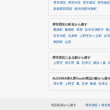
堺市堺区
堺市中区
堺市東区
堺市南
泉南郡田尻町
南河内郡河南町
堺市西区の町名から探す
鳳西町
鳳南町
草部
浜寺石津町中
鳳
浜寺元町
北条町
上野芝向ヶ丘町
浜
鶴田町
山田
堺市西区にある駅から探す
上野芝
津久野
鳳
石津川
諏訪ノ森
ALEGRIA津久野South周辺の駅から探
津久野
上野芝
鳳
石津
船尾
石津北
市区町村から探す
堺市堺区
/
堺市