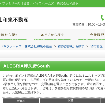
ALEGRIA津久野South／堺市の一人暮らし・ファミリー向け賃貸／パキラホームズ 株式会社和泉不動産
営業時間：10:00～19:0
｜パキラホームズ 株式会社和泉不動産
>
(賃貸)地域から探す
>
堺市西区
ALEGRIA津久野South
こだわりポイント満載のALEGRIA津久野South。近くにはミニストップ 
買い物に便利です。共用部にゴミ置き場を備えているので、外部の人にご
2駅利用可能な物件なので、交通経路を選ぶことができます。堺市西区エ
着した当社へお任せ下さい。当社は、多種多様な賃貸情報を取り扱ってお
たら、お気軽にご連絡下さい。
所在地
交通