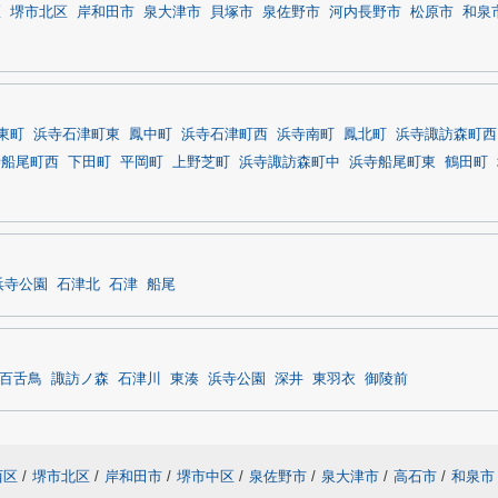
区
堺市北区
岸和田市
泉大津市
貝塚市
泉佐野市
河内長野市
松原市
和泉
東町
浜寺石津町東
鳳中町
浜寺石津町西
浜寺南町
鳳北町
浜寺諏訪森町西
寺船尾町西
下田町
平岡町
上野芝町
浜寺諏訪森町中
浜寺船尾町東
鶴田町
浜寺公園
石津北
石津
船尾
百舌鳥
諏訪ノ森
石津川
東湊
浜寺公園
深井
東羽衣
御陵前
西区
/
堺市北区
/
岸和田市
/
堺市中区
/
泉佐野市
/
泉大津市
/
高石市
/
和泉市