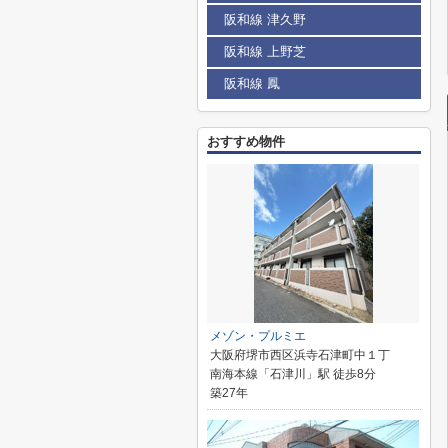
阪和線 津久野
阪和線 上野芝
阪和線 鳳
おすすめ物件
メゾン・プルミエ
大阪府堺市西区浜寺石津町中１丁
南海本線「石津川」駅 徒歩8分
築27年