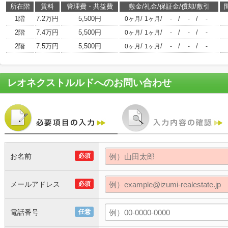
所在階
賃料
管理費・共益費
敷金/礼金/保証金/償却/敷引
1階
7.2万円
5,500円
/
/
/
/
0ヶ月
1ヶ月
-
-
-
2階
7.4万円
5,500円
/
/
/
/
0ヶ月
1ヶ月
-
-
-
2階
7.5万円
5,500円
/
/
/
/
0ヶ月
1ヶ月
-
-
-
レオネクストルルド
へのお問い合わせ
お名前
必須
メールアドレス
必須
電話番号
任意