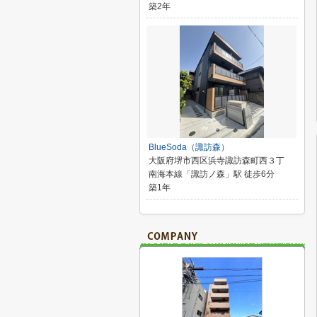
築2年
BlueSoda（諏訪森）
大阪府堺市西区浜寺諏訪森町西３丁
南海本線「諏訪ノ森」駅 徒歩6分
築1年