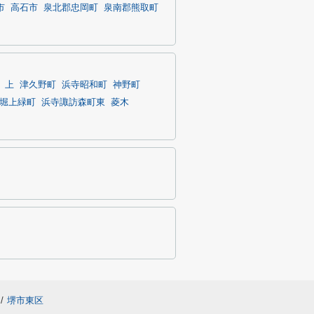
市
高石市
泉北郡忠岡町
泉南郡熊取町
上
津久野町
浜寺昭和町
神野町
堀上緑町
浜寺諏訪森町東
菱木
/
堺市東区