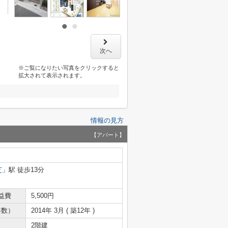
次へ
※ご覧になりたい写真をクリックすると
拡大されて表示されます。
情報の見方
【アパート】
芝
」駅 徒歩13分
益費
5,500円
年数）
2014年 3月 ( 築12年 )
2階建