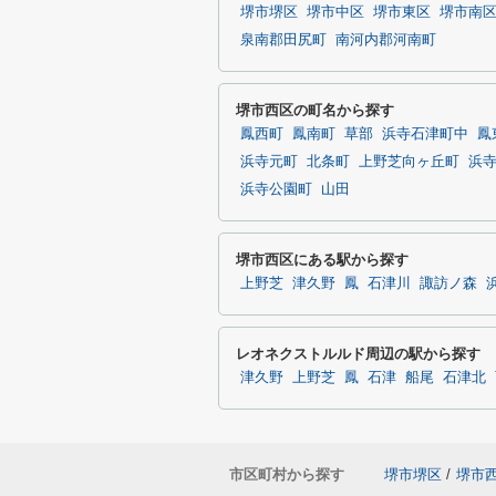
堺市堺区
堺市中区
堺市東区
堺市南
泉南郡田尻町
南河内郡河南町
堺市西区の町名から探す
鳳西町
鳳南町
草部
浜寺石津町中
鳳
浜寺元町
北条町
上野芝向ヶ丘町
浜
浜寺公園町
山田
堺市西区にある駅から探す
上野芝
津久野
鳳
石津川
諏訪ノ森
レオネクストルルド周辺の駅から探す
津久野
上野芝
鳳
石津
船尾
石津北
市区町村から探す
堺市堺区
/
堺市