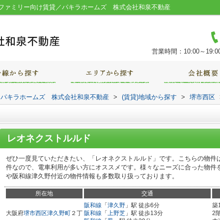
ファミリー向け賃貸／パキラホームズ 株式会社和泉不動産
営業時間：10:00～19:0
｜パキラホームズ 株式会社和泉不動産
>
(賃貸)地域から探す
>
堺市西区
レオネクストルルド
ぜひ一度見ていただきたい、「レオネクストルルド」です。こちらの物件
件なので、電車利用が多い方にオススメです。様々なニーズに合った物件
や阪和線津久野付近の物件情報も多数取り扱っております。
所在地
交通
阪和線
「
津久野
」駅 徒歩6分
築
大阪府
堺市西区
津久野町
２丁
阪和線
「
上野芝
」駅 徒歩13分
2