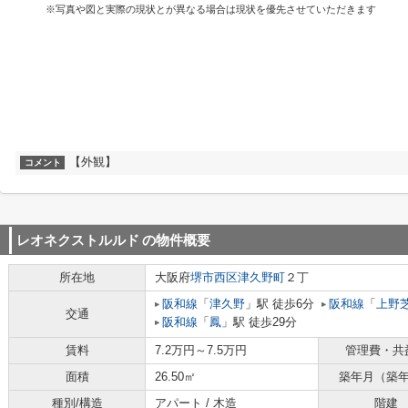
※写真や図と実際の現状とが異なる場合は現状を優先させていただきます
【外観】
コメント
レオネクストルルド
の物件概要
所在地
大阪府
堺市西区
津久野町
２丁
阪和線
「
津久野
」駅 徒歩6分
阪和線
「
上野
交通
阪和線
「
鳳
」駅 徒歩29分
賃料
7.2万円～7.5万円
管理費・共
面積
26.50㎡
築年月（築
種別/構造
アパート / 木造
階建