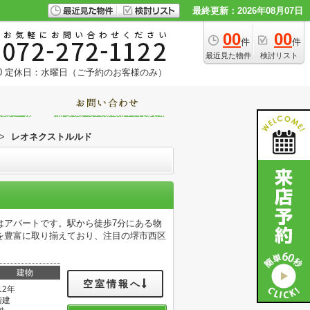
最終更新：2026年08月07日
00
00
件
件
最近見た物件
検討リスト
0
定休日：水曜日（ご予約のお客様のみ）
>
レオネクストルルド
はアパートです。駅から徒歩7分にある物
を豊富に取り揃えており、注目の堺市西区
建物
空室情報へ
12年
階建