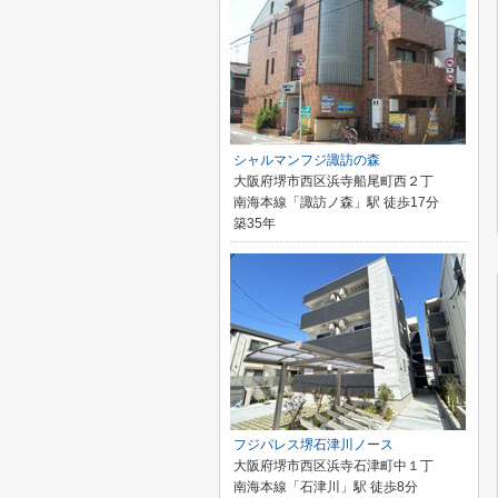
シャルマンフジ諏訪の森
大阪府堺市西区浜寺船尾町西２丁
南海本線「諏訪ノ森」駅 徒歩17分
築35年
フジパレス堺石津川ノース
大阪府堺市西区浜寺石津町中１丁
南海本線「石津川」駅 徒歩8分