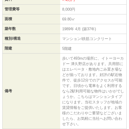
管理費等
8,000円
面積
69.80㎡
築年数
1989年 4月 (築37年)
種別/構造
マンション/鉄筋コンクリート
階建
5階建
歩いて493mの場所に、イトーヨーカ
ドー 津久野店があります。共用部に
はエレベータ・敷地内ごみ置き場な
どが揃っております。好評の駅近物
件で、徒歩12分でのアクセスが可能
です。日頃から電車をよく利用する
備考
なら2駅利用可能な物件はいかがでし
ょうか。こちらはマンションタイプ
になります。当社スタッフが地域の
賃貸情報をご提供いたします。お客
様のこだわりやご要望などございま
したら、お気軽に当社へお問い合わ
せ下さい。