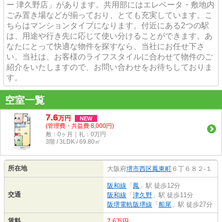
ー 津久野店」があります。共用部にはエレベータ・敷地内
ごみ置き場などが揃っており、とても充実しています。こ
ちらはマンションタイプになります。付近にある2つの駅
は、用途や行き先に応じて使い分けることができます。あ
なたにとって快適な物件を探すなら、当社にお任せ下さ
い。当社は、お客様のライフスタイルに合わせて物件のご
紹介をいたしますので、お問い合わせをお待ちしておりま
す。
空室一覧
7.6
万
円
NEW
(管理費・共益費 8,000円)
敷：0ヶ月｜礼：0万円
3階 / 3LDK / 69.80㎡
所在地
大阪府
堺市西区
鳳東町
６丁６８２-１
阪和線
「
鳳
」駅 徒歩12分
交通
阪和線
「
津久野
」駅 徒歩11分
阪堺電軌阪堺線
「
船尾
」駅 徒歩27分
賃料
7.6万円