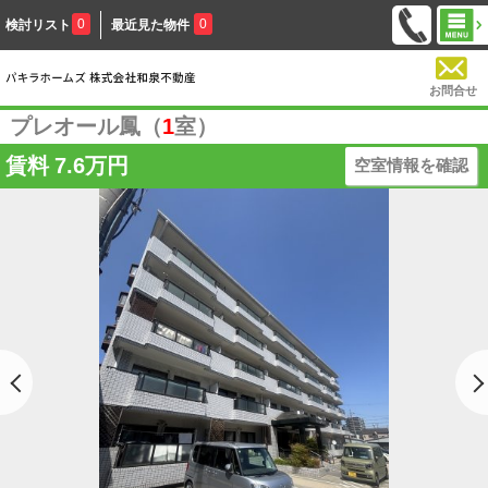
0
0
検討リスト
最近見た物件
お問合せ
プレオール鳳（
1
室）
賃料
7.6万円
空室情報を確認