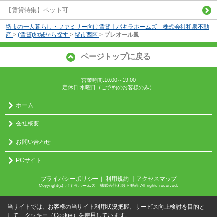
【賃貸特集】ペット可
堺市の一人暮らし・ファミリー向け賃貸｜パキラホームズ 株式会社和泉不動
産
>
(賃貸)地域から探す
>
堺市西区
>
プレオール鳳
ページトップに戻る
営業時間:10:00～19:00
定休日:水曜日（ご予約のお客様のみ）
ホーム
会社概要
お問い合わせ
PCサイト
プライバシーポリシー
利用規約
｜アクセスマップ
｜
Copyright(c) パキラホームズ 株式会社和泉不動産 All rights reserved.
当サイトでは、お客様の当サイト利用状況把握、サービス向上検討を目的と
して、クッキー（Cookie）を使用しています。