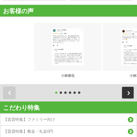
お客様の声
小林雅也
小林
前
こだわり特集
【賃貸特集】ファミリー向け
【賃貸特集】敷金・礼金0円