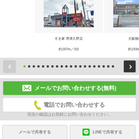
すき家 堺津久野店
大阪物
約197m／3分
約193
前
メールでお問い合わせする(無料)
電話でお問い合わせする
現況の確認はお気軽にお問い合わせください。
メールで共有する
LINEで共有する