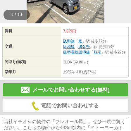
1 / 13
賃料
7.6万円
阪和線
「
鳳
」駅 徒歩12分
交通
阪和線
「
津久野
」駅 徒歩11分
阪堺電軌阪堺線
「
船尾
」駅 徒歩27分
間取り(面積)
3LDK(69.80㎡)
築年月
1989年 4月(築37年)
メールでお問い合わせする(無料)
電話でお問い合わせする
当社イチオシの物件の「プレオール鳳」。ぜひ一度ご覧く
ださい。こちらの物件から493m以内に「イトーヨーカド