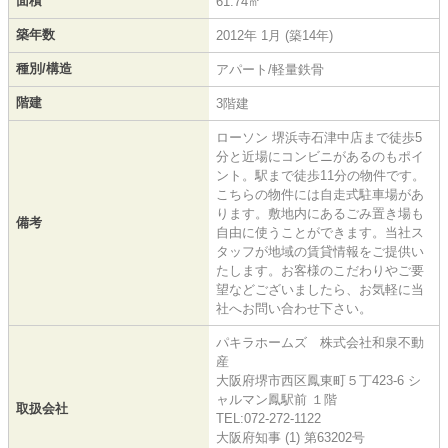
面積
61.74㎡
築年数
2012年 1月 (築14年)
種別/構造
アパート/軽量鉄骨
階建
3階建
ローソン 堺浜寺石津中店まで徒歩5
分と近場にコンビニがあるのもポイ
ント。駅まで徒歩11分の物件です。
こちらの物件には自走式駐車場があ
ります。敷地内にあるごみ置き場も
備考
自由に使うことができます。当社ス
タッフが地域の賃貸情報をご提供い
たします。お客様のこだわりやご要
望などございましたら、お気軽に当
社へお問い合わせ下さい。
パキラホームズ 株式会社和泉不動
産
大阪府堺市西区鳳東町５丁423-6 シ
ャルマン鳳駅前 １階
取扱会社
TEL:072-272-1122
大阪府知事 (1) 第63202号