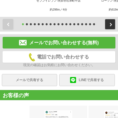
セブンイレブン 堺浜寺石津町中店
ローソン 堺
約298m／4分
約619
前
メールでお問い合わせする(無料)
電話でお問い合わせする
現況の確認はお気軽にお問い合わせください。
メールで共有する
LINEで共有する
お客様の声