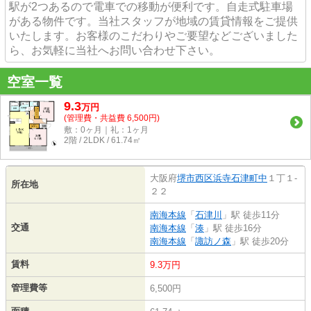
駅が2つあるので電車での移動が便利です。自走式駐車場
がある物件です。当社スタッフが地域の賃貸情報をご提供
いたします。お客様のこだわりやご要望などございました
ら、お気軽に当社へお問い合わせ下さい。
空室一覧
9.3
万
円
(管理費・共益費 6,500円)
敷：0ヶ月｜礼：1ヶ月
2階 / 2LDK / 61.74㎡
大阪府
堺市西区
浜寺石津町中
１丁１-
所在地
２２
南海本線
「
石津川
」駅 徒歩11分
交通
南海本線
「
湊
」駅 徒歩16分
南海本線
「
諏訪ノ森
」駅 徒歩20分
賃料
9.3万円
管理費等
6,500円