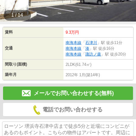
1 / 14
賃料
9.3万円
南海本線
「
石津川
」駅 徒歩11分
交通
南海本線
「
湊
」駅 徒歩16分
南海本線
「
諏訪ノ森
」駅 徒歩20分
間取り(面積)
2LDK(61.74㎡)
築年月
2012年 1月(築14年)
メールでお問い合わせする(無料)
電話でお問い合わせする
ローソン 堺浜寺石津中店まで徒歩5分と近場にコンビニが
あるのもポイント。こちらの物件はアパートです。周辺に