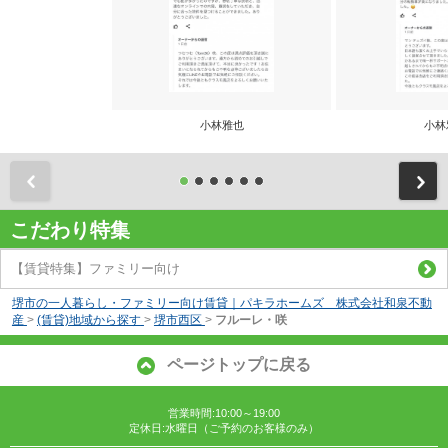
小林雅也
小林
前
こだわり特集
【賃貸特集】ファミリー向け
堺市の一人暮らし・ファミリー向け賃貸｜パキラホームズ 株式会社和泉不動
産
>
(賃貸)地域から探す
>
堺市西区
>
フルーレ・咲
ページトップに戻る
営業時間:10:00～19:00
定休日:水曜日（ご予約のお客様のみ）