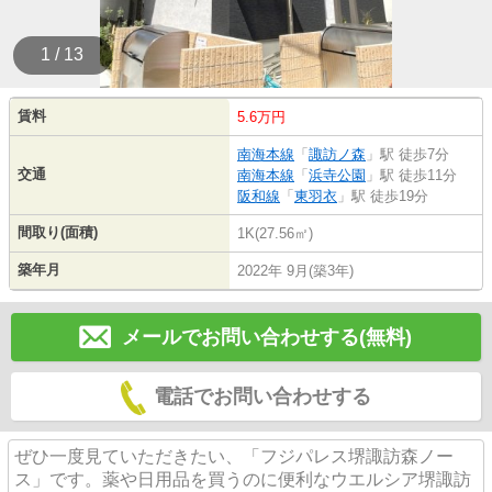
1 / 13
賃料
5.6万円
南海本線
「
諏訪ノ森
」駅 徒歩7分
交通
南海本線
「
浜寺公園
」駅 徒歩11分
阪和線
「
東羽衣
」駅 徒歩19分
間取り(面積)
1K(27.56㎡)
築年月
2022年 9月(築3年)
メールでお問い合わせする(無料)
電話でお問い合わせする
ぜひ一度見ていただきたい、「フジパレス堺諏訪森ノー
ス」です。薬や日用品を買うのに便利なウエルシア堺諏訪