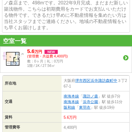
ノ森店まで、498mです。2022年9月完成、まだまだ新しい
築浅物件。こちらは初期費用をカードでお支払いいただけ
る物件です。できるだけ早めに不動産情報を集めたい方は
当社スタッフまでご連絡ください。地域の不動産情報をい
ち早くお届けします。
空室一覧
5.6
万
円
NEW
(管理費・共益費 4,400円)
敷：0ヶ月｜礼：0万円
1階 / 1K / 27.56㎡
大阪府
堺市西区
浜寺諏訪森町中
３丁2
所在地
67-1
南海本線
「
諏訪ノ森
」駅 徒歩7分
交通
南海本線
「
浜寺公園
」駅 徒歩11分
阪和線
「
東羽衣
」駅 徒歩19分
賃料
5.6万円
管理費等
4,400円