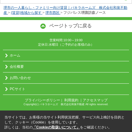
堺市の一人暮らし・ファミリー向け賃貸｜パキラホームズ 株式会社和泉不動
産
>
(賃貸)地域から探す
>
堺市西区
>
フジパレス堺諏訪森ノース
ページトップに戻る
営業時間:10:00～19:00
定休日:水曜日（ご予約のお客様のみ）
ホーム
会社概要
お問い合わせ
PCサイト
プライバシーポリシー
利用規約
｜アクセスマップ
｜
Copyright(c) パキラホームズ 株式会社和泉不動産 All rights reserved.
当サイトでは、お客様の当サイト利用状況把握、サービス向上検討を目的と
して、クッキー（Cookie）を使用しています。
詳しくは、当社の
「Cookieの取扱いについて」
をご確認ください。