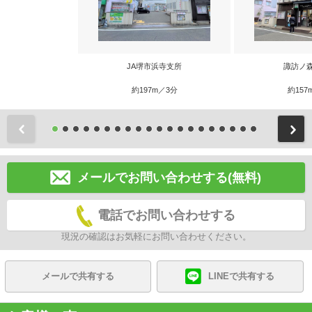
JA堺市浜寺支所
諏訪ノ
約197m／3分
約157
前
メールでお問い合わせする(無料)
電話でお問い合わせする
現況の確認はお気軽にお問い合わせください。
メールで共有する
LINEで共有する