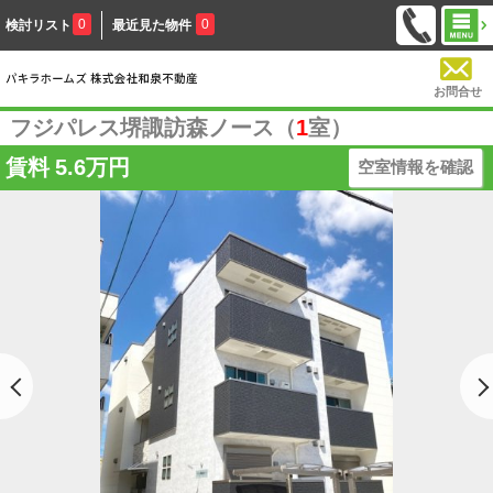
0
0
検討リスト
最近見た物件
お問合せ
フジパレス堺諏訪森ノース（
1
室）
賃料
5.6万円
空室情報を確認