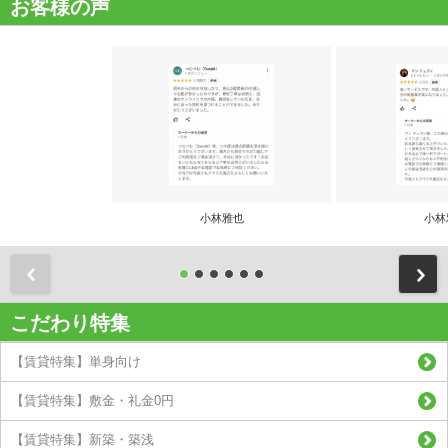
お客様の声
小林雅也
小林
前
こだわり特集
【賃貸特集】単身向け
【賃貸特集】敷金・礼金0円
【賃貸特集】新築・築浅