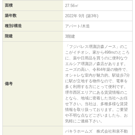
面積
27.56㎡
築年数
2022年 9月 (築3年)
種別/構造
アパート/木造
階建
3階建
「フジパレス堺諏訪森ノース」のこ
こがイチオシ。家から498mのところ
に、薬や日用品を買うのに便利なウ
エルシア堺諏訪ノ森店があります。
ニーズの高い、令和4年築の物件で、
オシャレな室内が魅力的。駅徒歩7分
に駅が立地する物件なので、電車を
備考
多く利用する方にとって便利です。
堺市西区エリアにある賃貸情報のこ
となら、地域に密着した当社へお任
せ下さい。当社は、多種多様な賃貸
情報を取り扱っております。ご要望
や不明な点などございましたら、お
気軽にご連絡下さい。
パキラホームズ 株式会社和泉不動