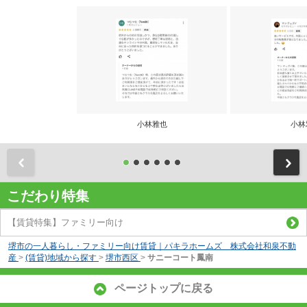
小林雅也
小林
前
こだわり特集
【賃貸特集】ファミリー向け
堺市の一人暮らし・ファミリー向け賃貸｜パキラホームズ 株式会社和泉不動
産
>
(賃貸)地域から探す
>
堺市西区
>
サニーコート鳳南
ページトップに戻る