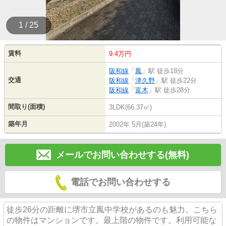
1 / 25
賃料
9.4万円
阪和線
「
鳳
」駅 徒歩18分
交通
阪和線
「
津久野
」駅 徒歩22分
阪和線
「
富木
」駅 徒歩28分
間取り(面積)
3LDK(66.37㎡)
築年月
2002年 5月(築24年)
メールでお問い合わせする(無料)
電話でお問い合わせする
徒歩26分の距離に堺市立鳳中学校があるのも魅力。こちら
の物件はマンションです。最上階の物件です。利用可能な