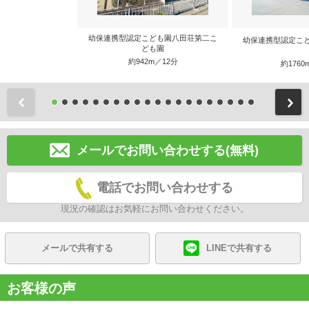
幼保連携型認定こども園八田荘第二こ
幼保連携型認定こ
ども園
約942m／12分
約1760
前
メールでお問い合わせする(無料)
電話でお問い合わせする
現況の確認はお気軽にお問い合わせください。
メールで共有する
LINEで共有する
お客様の声