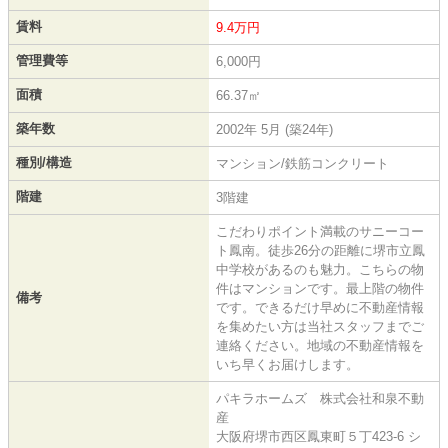
賃料
9.4万円
管理費等
6,000円
面積
66.37㎡
築年数
2002年 5月 (築24年)
種別/構造
マンション/鉄筋コンクリート
階建
3階建
こだわりポイント満載のサニーコー
ト鳳南。徒歩26分の距離に堺市立鳳
中学校があるのも魅力。こちらの物
件はマンションです。最上階の物件
備考
です。できるだけ早めに不動産情報
を集めたい方は当社スタッフまでご
連絡ください。地域の不動産情報を
いち早くお届けします。
パキラホームズ 株式会社和泉不動
産
大阪府堺市西区鳳東町５丁423-6 シ