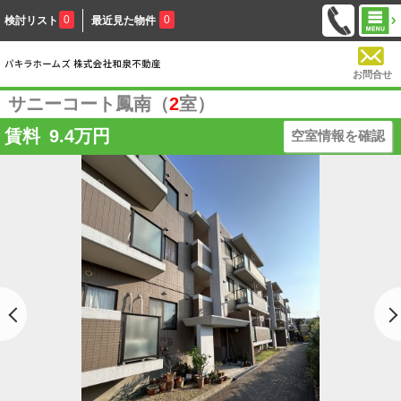
0
0
検討リスト
最近見た物件
お問合せ
サニーコート鳳南（
2
室）
賃料
9.4
万円
空室情報を確認