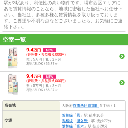
駅が2駅あり、利便性の高い物件です。堺市西区エリアに
ある賃貸情報のことなら、地域に密着した当社へお任せ下
さい。当社は、多種多様な賃貸情報を取り扱っておりま
す。ご要望や不明な点などございましたら、お気軽にご連
絡下さい。
空室一覧
9.4
万
円
NEW
(管理費・共益費 6,000円)
敷：5万円｜礼：2ヶ月
3階 / 3LDK / 66.37㎡
9.4
万
円
NEW
(管理費・共益費 6,000円)
敷：5万円｜礼：2ヶ月
3階 / 3LDK / 66.37㎡
所在地
大阪府
堺市西区
鳳南町
５丁667-1
阪和線
「
鳳
」駅 徒歩18分
交通
阪和線
「
津久野
」駅 徒歩22分
阪和線
「
富木
」駅 徒歩28分