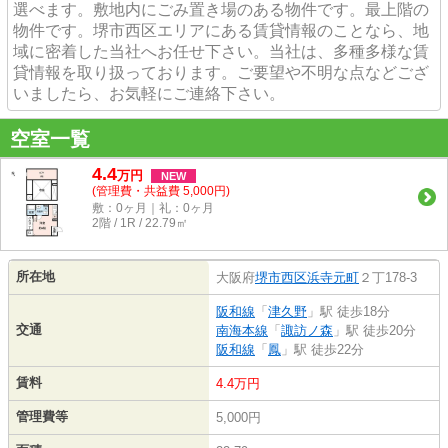
選べます。敷地内にごみ置き場のある物件です。最上階の
物件です。堺市西区エリアにある賃貸情報のことなら、地
域に密着した当社へお任せ下さい。当社は、多種多様な賃
貸情報を取り扱っております。ご要望や不明な点などござ
いましたら、お気軽にご連絡下さい。
空室一覧
4.4
万
円
NEW
(管理費・共益費 5,000円)
敷：0ヶ月｜礼：0ヶ月
2階 / 1R / 22.79㎡
所在地
大阪府
堺市西区
浜寺元町
２丁178-3
阪和線
「
津久野
」駅 徒歩18分
交通
南海本線
「
諏訪ノ森
」駅 徒歩20分
阪和線
「
鳳
」駅 徒歩22分
賃料
4.4万円
管理費等
5,000円