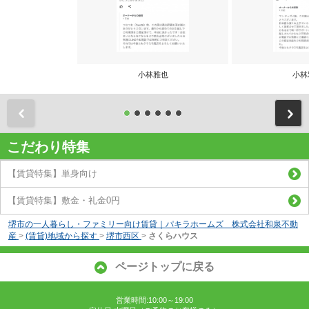
小林雅也
小林
前
こだわり特集
【賃貸特集】単身向け
【賃貸特集】敷金・礼金0円
堺市の一人暮らし・ファミリー向け賃貸｜パキラホームズ 株式会社和泉不動
産
>
(賃貸)地域から探す
>
堺市西区
>
さくらハウス
ページトップに戻る
営業時間:10:00～19:00