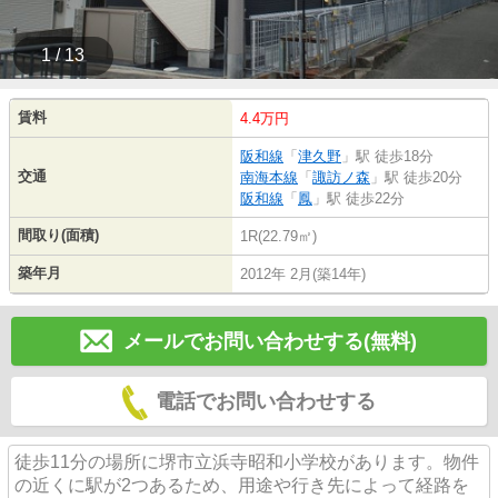
1 / 13
賃料
4.4万円
阪和線
「
津久野
」駅 徒歩18分
交通
南海本線
「
諏訪ノ森
」駅 徒歩20分
阪和線
「
鳳
」駅 徒歩22分
間取り(面積)
1R(22.79㎡)
築年月
2012年 2月(築14年)
メールでお問い合わせする(無料)
電話でお問い合わせする
徒歩11分の場所に堺市立浜寺昭和小学校があります。物件
の近くに駅が2つあるため、用途や行き先によって経路を