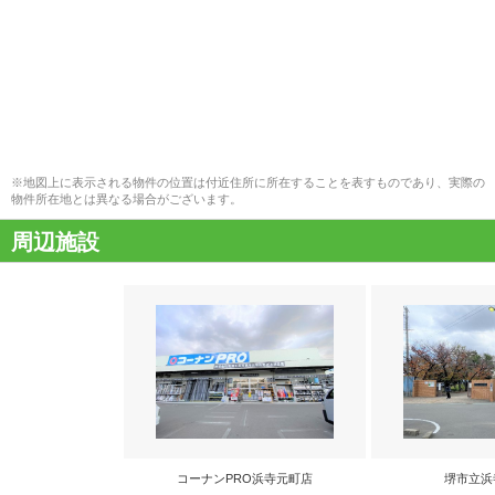
※地図上に表示される物件の位置は付近住所に所在することを表すものであり、実際の
物件所在地とは異なる場合がございます。
周辺施設
コーナンPRO浜寺元町店
堺市立浜