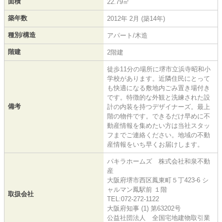
面積
22.79㎡
築年数
2012年 2月 (築14年)
種別/構造
アパート/木造
階建
2階建
徒歩11分の場所に堺市立浜寺昭和小
学校があります。近隣住民にとって
も快適になる敷地内ごみ置き場付き
です。特徴的な外観と洗練された設
備考
計の内装を持つデザイナーズ。最上
階の物件です。できるだけ早めに不
動産情報を集めたい方は当社スタッ
フまでご連絡ください。地域の不動
産情報をいち早くお届けします。
パキラホームズ 株式会社和泉不動
産
大阪府堺市西区鳳東町５丁423-6 シ
ャルマン鳳駅前 １階
取扱会社
TEL:072-272-1122
大阪府知事 (1) 第63202号
公益社団法人 全国宅地建物取引業