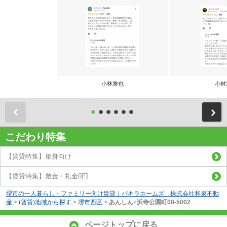
小林雅也
小林
前
こだわり特集
【賃貸特集】単身向け
【賃貸特集】敷金・礼金0円
堺市の一人暮らし・ファミリー向け賃貸｜パキラホームズ 株式会社和泉不動
産
>
(賃貸)地域から探す
>
堺市西区
>
あんしん+浜寺公園町08-5002
ページトップに戻る