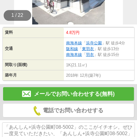
1 / 22
賃料
4.8万円
南海本線
「
浜寺公園
」駅 徒歩4分
交通
阪和線
「
東羽衣
」駅 徒歩13分
南海本線
「
羽衣
」駅 徒歩15分
間取り(面積)
1K(21.11㎡)
築年月
2018年 12月(築7年)
メールでお問い合わせする(無料)
電話でお問い合わせする
「あんしん+浜寺公園町08-5002」のここがイチオシ。ぜひ
一度見ていただきたい、「あんしん+浜寺公園町08-5002」