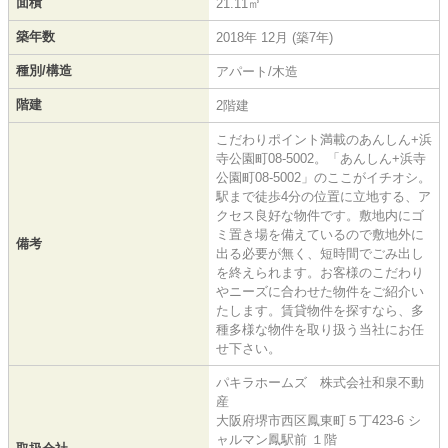
面積
21.11㎡
築年数
2018年 12月 (築7年)
種別/構造
アパート/木造
階建
2階建
こだわりポイント満載のあんしん+浜
寺公園町08-5002。「あんしん+浜寺
公園町08-5002」のここがイチオシ。
駅まで徒歩4分の位置に立地する、ア
クセス良好な物件です。敷地内にゴ
ミ置き場を備えているので敷地外に
備考
出る必要が無く、短時間でごみ出し
を終えられます。お客様のこだわり
やニーズに合わせた物件をご紹介い
たします。賃貸物件を探すなら、多
種多様な物件を取り扱う当社にお任
せ下さい。
パキラホームズ 株式会社和泉不動
産
大阪府堺市西区鳳東町５丁423-6 シ
ャルマン鳳駅前 １階