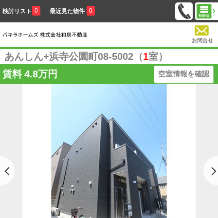
0
0
検討リスト
最近見た物件
お問合せ
あんしん+浜寺公園町08-5002（
1
室）
賃料
4.8万円
空室情報を確認