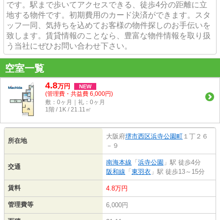
です。駅まで歩いてアクセスできる、徒歩4分の距離に立
地する物件です。初期費用のカード決済ができます。スタ
ッフ一同、気持ちを込めてお客様の物件探しのお手伝いを
致します。賃貸情報のことなら、豊富な物件情報を取り扱
う当社にぜひお問い合わせ下さい。
空室一覧
4.8
万
円
NEW
(管理費・共益費 6,000円)
敷：0ヶ月｜礼：0ヶ月
1階 / 1K / 21.11㎡
大阪府
堺市西区
浜寺公園町
１丁２６
所在地
－９
南海本線
「
浜寺公園
」駅 徒歩4分
交通
阪和線
「
東羽衣
」駅 徒歩13～15分
賃料
4.8万円
管理費等
6,000円