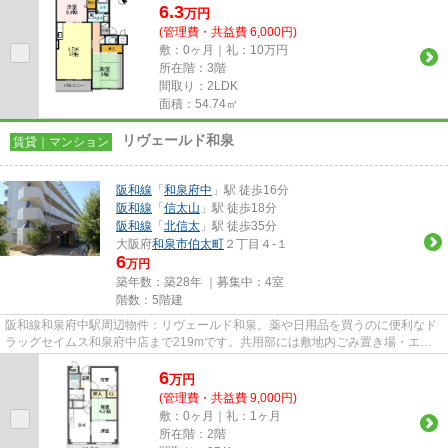
6.3
万
円
(管理費・共益費 6,000円)
敷：0ヶ月｜礼：10万円
所在階：3階
間取り：2LDK
面積：54.74㎡
リヴェールド和泉
賃貸｜マンション
阪和線
「
和泉府中
」駅 徒歩16分
阪和線
「
信太山
」駅 徒歩18分
阪和線
「
北信太
」駅 徒歩35分
大阪府
和泉市
伯太町
２丁目４-１
6
万円
築年数：築28年 ｜募集中：
4室
階数：5階建
阪和線和泉府中駅周辺物件：リヴェールド和泉。薬や日用品を買うのに便利なド
ラッグセイムス和泉府中店まで219mです。共用部には敷地内ごみ置き場・エレ
ベータなど様々な設備やサービ...
6
万
円
(管理費・共益費 9,000円)
敷：0ヶ月｜礼：1ヶ月
所在階：2階