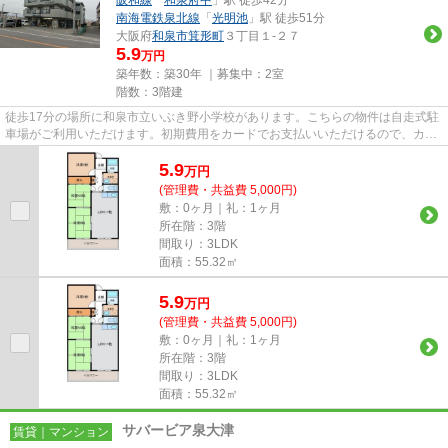
南海電鉄泉北線
「
光明池
」駅 徒歩51分
大阪府
和泉市
箕形町
３丁目１-２７
5.9
万円
築年数：築30年 ｜募集中：
2室
階数：3階建
徒歩17分の場所に和泉市立いぶき野小学校があります。こちらの物件は自走式駐
車場がご利用いただけます。初期費用をカードでお支払いいただけるので、カー
ドで決済したい方にもおすす...
5.9
万
円
(管理費・共益費 5,000円)
敷：0ヶ月｜礼：1ヶ月
所在階：3階
間取り：3LDK
面積：55.32㎡
5.9
万
円
(管理費・共益費 5,000円)
敷：0ヶ月｜礼：1ヶ月
所在階：3階
間取り：3LDK
面積：55.32㎡
サバービア泉大津
賃貸｜マンション