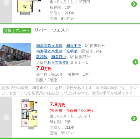
敷：0ヶ月｜礼：10万円
所在階：1階
間取り：2LDK
面積：61.30㎡
リバー ウエスト
賃貸｜アパート
南海電鉄泉北線
「
和泉中央
」駅 徒歩30分
南海電鉄泉北線
「
光明池
」駅 徒歩39分
阪和線
「
和泉府中
」駅 徒歩37分
大阪府
和泉市
阪本町
２８３－１
7.8
万円
築年数：築16年 ｜募集中：
1室
階数：2階建
徒歩18分の場所に和泉市立いぶき野小学校があります。最上階の物件です。クレ
ジットカードで初期費用がお支払いいただけるので、決済の手間が軽減できま
す。こちらの物件はアパートで...
7.8
万
円
(管理費・共益費 7,000円)
敷：0ヶ月｜礼：10万円
所在階：2階
間取り：2LDK
面積：55.00㎡