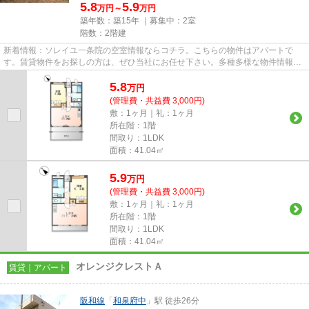
5.8
5.9
万円～
万円
築年数：築15年 ｜募集中：
2室
階数：2階建
新着情報：ソレイユ一条院の空室情報ならコチラ。こちらの物件はアパートで
す。賃貸物件をお探しの方は、ぜひ当社にお任せ下さい。多種多様な物件情報と
地域情報をご提供いたします。...
5.8
万
円
(管理費・共益費 3,000円)
敷：1ヶ月｜礼：1ヶ月
所在階：1階
間取り：1LDK
面積：41.04㎡
5.9
万
円
(管理費・共益費 3,000円)
敷：1ヶ月｜礼：1ヶ月
所在階：1階
間取り：1LDK
面積：41.04㎡
オレンジクレストＡ
賃貸｜アパート
阪和線
「
和泉府中
」駅 徒歩26分