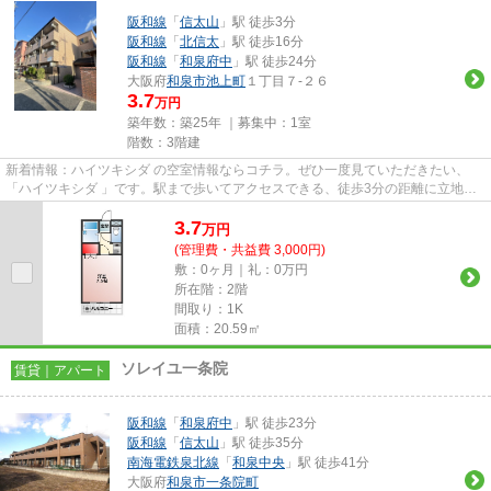
阪和線
「
信太山
」駅 徒歩3分
阪和線
「
北信太
」駅 徒歩16分
阪和線
「
和泉府中
」駅 徒歩24分
大阪府
和泉市
池上町
１丁目７-２６
3.7
万円
築年数：築25年 ｜募集中：
1室
階数：3階建
新着情報：ハイツキシダ の空室情報ならコチラ。ぜひ一度見ていただきたい、
「ハイツキシダ 」です。駅まで歩いてアクセスできる、徒歩3分の距離に立地す
る物件です。こちらの物件はマ...
3.7
万
円
(管理費・共益費 3,000円)
敷：0ヶ月｜礼：0万円
所在階：2階
間取り：1K
面積：20.59㎡
ソレイユ一条院
賃貸｜アパート
阪和線
「
和泉府中
」駅 徒歩23分
阪和線
「
信太山
」駅 徒歩35分
南海電鉄泉北線
「
和泉中央
」駅 徒歩41分
大阪府
和泉市
一条院町