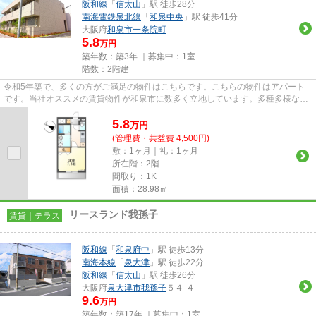
阪和線
「
信太山
」駅 徒歩28分
南海電鉄泉北線
「
和泉中央
」駅 徒歩41分
大阪府
和泉市
一条院町
5.8
万円
築年数：築3年 ｜募集中：
1室
階数：2階建
令和5年築で、多くの方がご満足の物件はこちらです。こちらの物件はアパート
です。当社オススメの賃貸物件が和泉市に数多く立地しています。多種多様な物
件を取り扱っているので、きっ...
5.8
万
円
(管理費・共益費 4,500円)
敷：1ヶ月｜礼：1ヶ月
所在階：2階
間取り：1K
面積：28.98㎡
リースランド我孫子
賃貸｜テラス
阪和線
「
和泉府中
」駅 徒歩13分
南海本線
「
泉大津
」駅 徒歩22分
阪和線
「
信太山
」駅 徒歩26分
大阪府
泉大津市
我孫子
５４-４
9.6
万円
築年数：築17年 ｜募集中：
1室