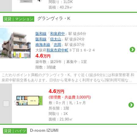
間取り：1LDK
面積：40.29㎡
グランヴィラ・K
賃貸｜マンション
阪和線
「
和泉府中
」駅 徒歩6分
阪和線
「
信太山
」駅 徒歩24分
南海本線
「
忠岡
」駅 徒歩37分
大阪府
和泉市
府中町
３丁目１６-２４
4.6
万円
築年数：築29年 ｜募集中：
1室
階数：3階建
こだわりポイント満載のグランヴィラ・K。すぐ近く(徒歩6分)には和泉警察署 和
泉府中駅前交番もあります。日頃から電車をよく利用するなら2駅利用可能な物
件はいかがでしょうか。初期...
4.6
万
円
(管理費・共益費 3,000円)
敷：0ヶ月｜礼：1ヶ月
所在階：1階
間取り：1K
面積：21.90㎡
D-room IZUMI
賃貸｜ハイツ