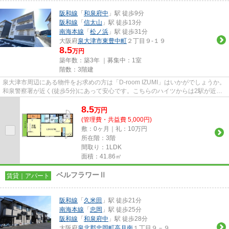
阪和線
「
和泉府中
」駅 徒歩9分
阪和線
「
信太山
」駅 徒歩13分
南海本線
「
松ノ浜
」駅 徒歩31分
大阪府
泉大津市
東豊中町
２丁目９-１９
8.5
万円
築年数：築3年 ｜募集中：
1室
階数：3階建
泉大津市周辺にある物件をお求めの方は「D-room IZUMI」はいかがでしょうか。
和泉警察署が近く(徒歩5分)にあって安心です。こちらのハイツからは2駅が近く
にあり、移動範囲も広がりま...
8.5
万
円
(管理費・共益費 5,000円)
敷：0ヶ月｜礼：10万円
所在階：3階
間取り：1LDK
面積：41.86㎡
ベルフラワーⅡ
賃貸｜アパート
阪和線
「
久米田
」駅 徒歩21分
南海本線
「
忠岡
」駅 徒歩25分
阪和線
「
和泉府中
」駅 徒歩28分
大阪府
泉北郡忠岡町
高月南
１丁目９－９