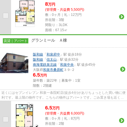
8
万
円
(管理費・共益費 5,500円)
敷：0ヶ月｜礼：12万円
所在階：3階
間取り：3LDK
面積：67.15㎡
グランミール Ａ棟
賃貸｜アパート
阪和線
「
和泉府中
」駅 徒歩18分
阪和線
「
信太山
」駅 徒歩32分
南海電鉄泉北線
「
和泉中央
」駅 徒歩45分
大阪府
和泉市
桑原町
３９-２
6.5
万円
築年数：築22年 ｜募集中：
1室
階数：2階建
近くにはセブンイレブン 和泉一条院町店(徒歩4分)がありちょっとした買い物に便
利です。最上階の物件です。こちらの物件はアパートです。ごみ置き場も近くに
あり、使い勝手もいいです...
6.5
万
円
(管理費・共益費 6,000円)
敷：0ヶ月｜礼：8万円
所在階：2階