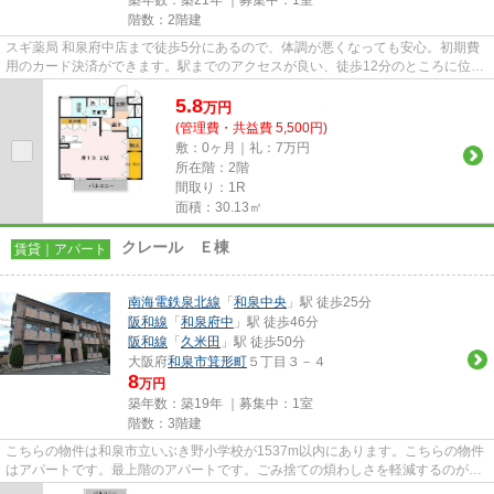
階数：2階建
スギ薬局 和泉府中店まで徒歩5分にあるので、体調が悪くなっても安心。初期費
用のカード決済ができます。駅までのアクセスが良い、徒歩12分のところに位置
する物件です。2駅利用できる...
5.8
万
円
(管理費・共益費 5,500円)
敷：0ヶ月｜礼：7万円
所在階：2階
間取り：1R
面積：30.13㎡
クレール Ｅ棟
賃貸｜アパート
南海電鉄泉北線
「
和泉中央
」駅 徒歩25分
阪和線
「
和泉府中
」駅 徒歩46分
阪和線
「
久米田
」駅 徒歩50分
大阪府
和泉市
箕形町
５丁目３－４
8
万円
築年数：築19年 ｜募集中：
1室
階数：3階建
こちらの物件は和泉市立いぶき野小学校が1537m以内にあります。こちらの物件
はアパートです。最上階のアパートです。ごみ捨ての煩わしさを軽減するのが、
敷地内ごみ置き場です。物件の...