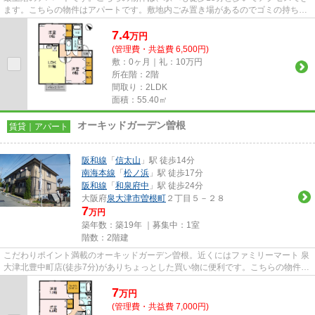
ます。こちらの物件はアパートです。敷地内ごみ置き場があるのでゴミの持ち運
びの負担を少しでも減らすこ...
7.4
万
円
(管理費・共益費 6,500円)
敷：0ヶ月｜礼：10万円
所在階：2階
間取り：2LDK
面積：55.40㎡
オーキッドガーデン曽根
賃貸｜アパート
阪和線
「
信太山
」駅 徒歩14分
南海本線
「
松ノ浜
」駅 徒歩17分
阪和線
「
和泉府中
」駅 徒歩24分
大阪府
泉大津市
曽根町
２丁目５－２８
7
万円
築年数：築19年 ｜募集中：
1室
階数：2階建
こだわりポイント満載のオーキッドガーデン曽根。近くにはファミリーマート 泉
大津北豊中町店(徒歩7分)がありちょっとした買い物に便利です。こちらの物件は
アパートです。2駅利用でき...
7
万
円
(管理費・共益費 7,000円)