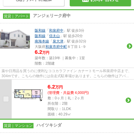
アンジェリーク府中
賃貸｜アパート
阪和線
「
和泉府中
」駅 徒歩3分
阪和線
「
信太山
」駅 徒歩20分
南海本線
「
泉大津
」駅 徒歩32分
大阪府
和泉市
府中町
８丁目１-９
6.2
万円
築年数：築19年 ｜募集中：
1室
階数：2階建
薬や日用品を買うのに便利なココカラファイン カナートモール和泉府中店まで、
304mです。こちらの物件には自走式駐車場があります。こちらの物件はアパー
トです。初期費用をカードでお...
6.2
万
円
(管理費・共益費 4,000円)
敷：0ヶ月｜礼：2ヶ月
所在階：2階
間取り：1LDK
面積：40.29㎡
ハイツキシダ
賃貸｜マンション