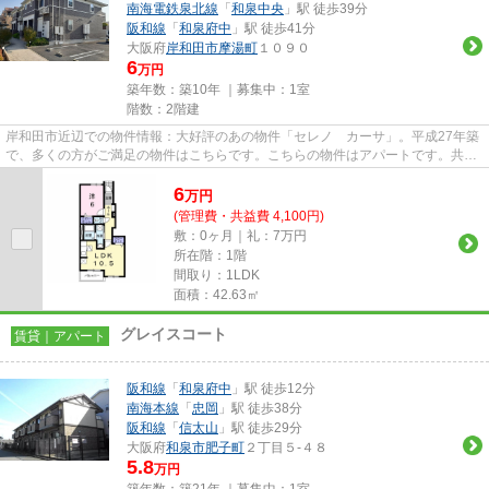
南海電鉄泉北線
「
和泉中央
」駅 徒歩39分
阪和線
「
和泉府中
」駅 徒歩41分
大阪府
岸和田市
摩湯町
１０９０
6
万円
築年数：築10年 ｜募集中：
1室
階数：2階建
岸和田市近辺での物件情報：大好評のあの物件「セレノ カーサ」。平成27年築
で、多くの方がご満足の物件はこちらです。こちらの物件はアパートです。共用
部に住民専用のゴミ置き場を...
6
万
円
(管理費・共益費 4,100円)
敷：0ヶ月｜礼：7万円
所在階：1階
間取り：1LDK
面積：42.63㎡
グレイスコート
賃貸｜アパート
阪和線
「
和泉府中
」駅 徒歩12分
南海本線
「
忠岡
」駅 徒歩38分
阪和線
「
信太山
」駅 徒歩29分
大阪府
和泉市
肥子町
２丁目５-４８
5.8
万円
築年数：築21年 ｜募集中：
1室