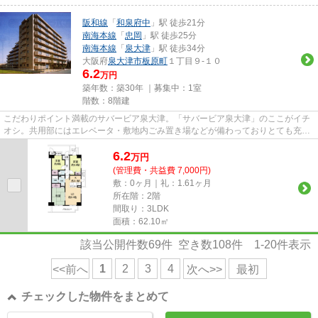
阪和線
「
和泉府中
」駅 徒歩21分
南海本線
「
忠岡
」駅 徒歩25分
南海本線
「
泉大津
」駅 徒歩34分
大阪府
泉大津市
板原町
１丁目９-１０
6.2
万円
築年数：築30年 ｜募集中：
1室
階数：8階建
こだわりポイント満載のサバービア泉大津。「サバービア泉大津」のここがイチ
オシ。共用部にはエレベータ・敷地内ごみ置き場などが備わっておりとても充実
しています。2駅利用可能な物...
6.2
万
円
(管理費・共益費 7,000円)
敷：0ヶ月｜礼：1.61ヶ月
所在階：2階
間取り：3LDK
面積：62.10㎡
該当公開件数
69
件 空き数
108
件
1-20
件表示
1
2
3
4
<<前へ
次へ>>
最初
チェックした物件をまとめて