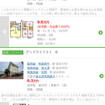
階数：2階建
こだわりポイント満載のリースランド我孫子。敷地内ごみ置き場があるため気軽
にごみ捨てを行うことができ、ゴミの多い時も安心です。駅まで徒歩13分と、立
地が魅力的な物件です。最近...
9.6
万
円
(管理費・共益費 7,000円)
敷：0ヶ月｜礼：18万円
所在階：2階
間取り：3LDK
面積：82.85㎡
グッドライフ２１ B
賃貸｜アパート
阪和線
「
和泉府中
」駅 徒歩14分
南海本線
「
泉大津
」駅 徒歩26分
南海本線
「
忠岡
」駅 徒歩36分
大阪府
泉大津市
我孫子
１３２－１
6.3
万円
築年数：築32年 ｜募集中：
1室
階数：3階建
薬や日用品を買うのに便利なディスカウントドラッグ コスモス 我孫子店まで83m
です。こちらの物件はアパートです。敷地内ごみ置き場は、忙しいあなたにとっ
てマストな条件ではないでし...