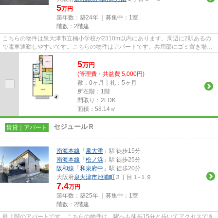
5
万円
築年数：築24年 ｜募集中：
1室
階数：2階建
こちらの物件は泉大津市立楠小学校が2310m以内にあります。周辺に2駅あるの
で電車通勤しやすいです。こちらの物件はアパートです。共用部にゴミ置き場を
備えているので、外部の人にご...
5
万
円
(管理費・共益費 5,000円)
敷：0ヶ月｜礼：5ヶ月
所在階：1階
間取り：2LDK
面積：58.14㎡
セジュールＲ
賃貸｜アパート
南海本線
「
泉大津
」駅 徒歩15分
南海本線
「
松ノ浜
」駅 徒歩25分
阪和線
「
和泉府中
」駅 徒歩20分
大阪府
泉大津市
池浦町
３丁目１-１９
7.4
万円
築年数：築25年 ｜募集中：
1室
階数：2階建
最上階のアパートです。こちらの物件は、駅へも徒歩15分と歩いてアクセスでき