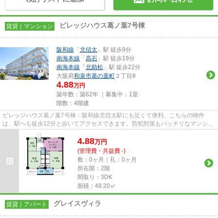
ビレッジハウス葛ノ葉7号棟
賃貸｜マンション
阪和線
「
北信太
」駅 徒歩9分
南海本線
「
高石
」駅 徒歩19分
南海本線
「
北助松
」駅 徒歩22分
大阪府
和泉市
葛の葉町
２丁目8
4.88
万円
築年数：築62年 ｜募集中：
1室
階数：4階建
ビレッジハウス葛ノ葉7号棟：阪和線北信太駅にも近くて便利。こちらの物件
は、駅へも徒歩12分と歩いてアクセスできます。防犯対策もバッチリなマンショ
ンタイプの物件です。お客様のご...
4.88
万
円
(管理費・共益費 -)
敷：0ヶ月｜礼：0ヶ月
所在階：2階
間取り：3DK
面積：49.20㎡
グレイスヴィラ
賃貸｜アパート