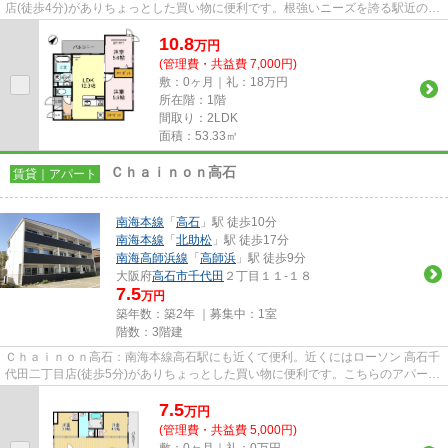
店(徒歩4分)がありちょっとした買い物に便利です。根強いニーズを誇る駅近の物
件となり、徒歩7分に駅があ...
10.8
万
円
(管理費・共益費 7,000円)
敷：0ヶ月｜礼：18万円
所在階：1階
間取り：2LDK
面積：53.33㎡
Ｃｈａｉｎｏｎ高石
賃貸｜アパート
南海本線
「
高石
」駅 徒歩10分
南海本線
「
北助松
」駅 徒歩17分
南海高師浜線
「
高師浜
」駅 徒歩9分
大阪府
高石市
千代田
２丁目１１-１８
7.5
万円
築年数：築2年 ｜募集中：
1室
階数：3階建
Ｃｈａｉｎｏｎ高石：南海本線高石駅にも近くて便利。近くにはローソン 高石千
代田二丁目店(徒歩5分)がありちょっとした買い物に便利です。こちらのアパート
では初期費用をカードでお...
7.5
万
円
(管理費・共益費 5,000円)
敷：0ヶ月｜礼：0万円