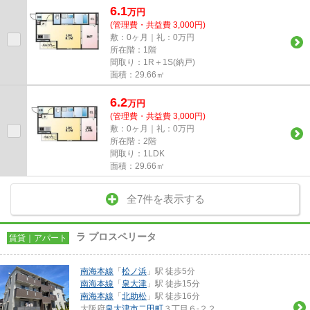
6.1
万
円
(管理費・共益費 3,000円)
敷：0ヶ月｜礼：0万円
所在階：1階
間取り：1R＋1S(納戸)
面積：29.66㎡
6.2
万
円
(管理費・共益費 3,000円)
敷：0ヶ月｜礼：0万円
所在階：2階
間取り：1LDK
面積：29.66㎡
全7件を表示する
ラ プロスペリータ
賃貸｜アパート
南海本線
「
松ノ浜
」駅 徒歩5分
南海本線
「
泉大津
」駅 徒歩15分
南海本線
「
北助松
」駅 徒歩16分
大阪府
泉大津市
二田町
３丁目６-２２