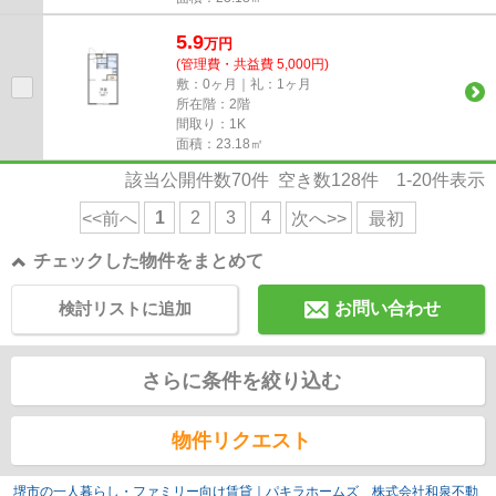
5.9
万
円
(管理費・共益費 5,000円)
敷：0ヶ月｜礼：1ヶ月
所在階：2階
間取り：1K
面積：23.18㎡
該当公開件数
70
件 空き数
128
件
1-20
件表示
1
2
3
4
<<前へ
次へ>>
最初
チェックした物件をまとめて
検討リストに追加
お問い合わせ
さらに条件を絞り込む
物件リクエスト
堺市の一人暮らし・ファミリー向け賃貸｜パキラホームズ 株式会社和泉不動