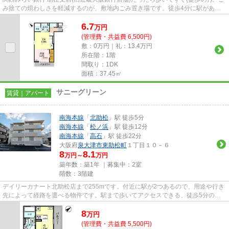
み捨ての煩わしさを軽減するのが、敷地内ごみ置き場です。徒歩4分に駅がある
物件です。こちらの物件はア...
6.7
万
円
(管理費・共益費 6,500円)
敷：0万円｜礼：13.4万円
所在階：1階
間取り：1DK
面積：37.45㎡
サニーグリーン
賃貸｜アパート
南海本線
「
北助松
」駅 徒歩5分
南海本線
「
松ノ浜
」駅 徒歩12分
南海本線
「
高石
」駅 徒歩22分
大阪府
泉大津市
東助松町
１丁目１０－６
8
8.1
万円～
万円
築年数：築1年 ｜募集中：
2室
階数：3階建
デイリーカナート北助松店まで255mです。付近に駅が2つあるので、用途や行き
先によって経路を選べる物件です。駅まで歩いてアクセスできる、徒歩5分の距
離に立地する物件です。利便性...
8
万
円
(管理費・共益費 5,500円)