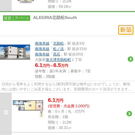
間取り：2LDK
面積：59.28㎡
ALEGRIA北助松South
賃貸｜アパート
南海本線
「
北助松
」駅 徒歩3分
南海本線
「
松ノ浜
」駅 徒歩15分
南海本線
「
高石
」駅 徒歩20分
大阪府
泉大津市
助松町
１丁目
6.1
6.5
万円～
万円
築年数：築1年未満 ｜募集中：
7室
階数：3階建
日頃から電車をよく利用するなら2駅利用可能な物件はいかがでしょうか。敷地
内には使いやすいごみ置き場もございます。初期費用のカード決済ができます。
駅まで歩いてアクセスできる、...
6.1
万
円
(管理費・共益費 3,000円)
敷：0ヶ月｜礼：0万円
所在階：1階
間取り：1LDK
面積：30.31㎡