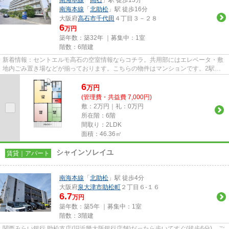
南海本線
「
北助松
」駅 徒歩16分
大阪府
高石市
千代田
４丁目３－２８
6
万円
築年数：築32年 ｜募集中：
1室
階数：6階建
新着情報：セントエルモ高石の空室情報ならコチラ。共用部にはエレベータ・敷
地内ごみ置き場などが揃っております。こちらの物件はマンションです。2駅利
用可能でとても利便性の高い物...
6
万
円
(管理費・共益費 7,000円)
敷：2万円｜礼：0万円
所在階：6階
間取り：2LDK
面積：46.36㎡
シャインソレイユ
賃貸｜アパート
南海本線
「
北助松
」駅 徒歩4分
大阪府
泉大津市
助松町
２丁目６-１６
6.7
万円
築年数：築5年 ｜募集中：
1室
階数：3階建
関西みらい銀行 助松支店(旧近畿大阪銀行店舗)だったら歩いてすぐ(徒歩6分)。ご