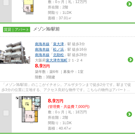
敷：0ヶ月｜礼：12万円
所在階：2階
間取り：1LDK
面積：37.01㎡
メゾン旭/駅前
賃貸｜アパート
南海本線
「
泉大津
」駅 徒歩3分
南海本線
「
松ノ浜
」駅 徒歩16分
南海本線
「
北助松
」駅 徒歩28分
大阪府
泉大津市
旭町
２１-２４
8.9
万円
築年数：築6年 ｜募集中：
1室
階数：3階建
「メゾン旭/駅前」のここがイチオシ。アルザタウンまで徒歩2分です。駅まで徒
歩3分の位置に立地する、アクセス良好な物件です。こちらの物件はアパートで
す。できるだけ早めに不動産情...
8.9
万
円
(管理費・共益費 7,000円)
敷：0ヶ月｜礼：18万円
所在階：2階
間取り：1LDK
面積：40.47㎡