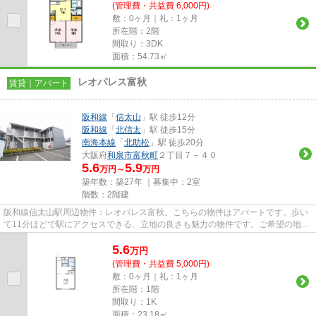
(管理費・共益費 6,000円)
敷：0ヶ月｜礼：1ヶ月
所在階：2階
間取り：3DK
面積：54.73㎡
レオパレス富秋
賃貸｜アパート
阪和線
「
信太山
」駅 徒歩12分
阪和線
「
北信太
」駅 徒歩15分
南海本線
「
北助松
」駅 徒歩20分
大阪府
和泉市
富秋町
２丁目７－４０
5.6
5.9
万円～
万円
築年数：築27年 ｜募集中：
2室
階数：2階建
阪和線信太山駅周辺物件：レオパレス富秋。こちらの物件はアパートです。歩い
て11分ほどで駅にアクセスできる、立地の良さも魅力の物件です。ご希望の地域
から物件の情報をご覧いただ...
5.6
万
円
(管理費・共益費 5,000円)
敷：0ヶ月｜礼：1ヶ月
所在階：1階
間取り：1K
面積：23.18㎡