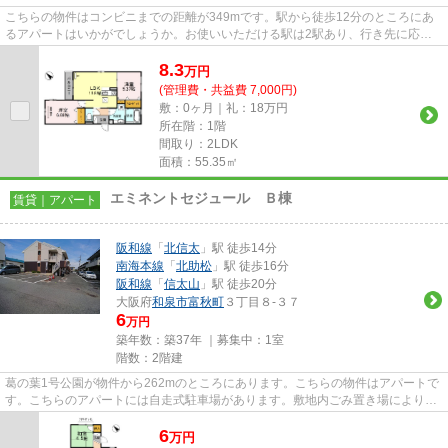
こちらの物件はコンビニまでの距離が349mです。駅から徒歩12分のところにあ
るアパートはいかがでしょうか。お使いいただける駅は2駅あり、行き先に応じ
て使い分けができます。こちらの...
8.3
万
円
(管理費・共益費 7,000円)
敷：0ヶ月｜礼：18万円
所在階：1階
間取り：2LDK
面積：55.35㎡
エミネントセジュール Ｂ棟
賃貸｜アパート
阪和線
「
北信太
」駅 徒歩14分
南海本線
「
北助松
」駅 徒歩16分
阪和線
「
信太山
」駅 徒歩20分
大阪府
和泉市
富秋町
３丁目８-３７
6
万円
築年数：築37年 ｜募集中：
1室
階数：2階建
葛の葉1号公園が物件から262mのところにあります。こちらの物件はアパートで
す。こちらのアパートには自走式駐車場があります。敷地内ごみ置き場により、
敷地外のごみ置き場に行く手間...
6
万
円