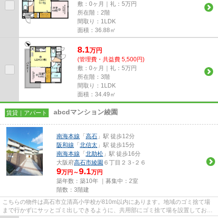
敷：0ヶ月｜礼：5万円
所在階：2階
間取り：1LDK
面積：36.88㎡
8.1
万
円
(管理費・共益費 5,500円)
敷：0ヶ月｜礼：5万円
所在階：3階
間取り：1LDK
面積：34.49㎡
abcdマンション綾園
賃貸｜アパート
南海本線
「
高石
」駅 徒歩12分
阪和線
「
北信太
」駅 徒歩15分
南海本線
「
北助松
」駅 徒歩16分
大阪府
高石市
綾園
６丁目２３-２６
9
9.1
万円～
万円
築年数：築10年 ｜募集中：
2室
階数：3階建
こちらの物件は高石市立清高小学校が810m以内にあります。地域のゴミ捨て場
まで行かずにサッとゴミ出しできるように、共用部にゴミ捨て場を設置しており