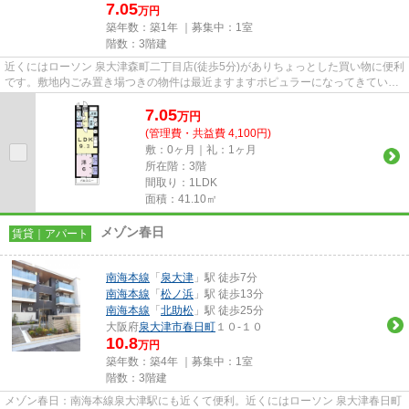
7.05
万円
築年数：築1年 ｜募集中：
1室
階数：3階建
近くにはローソン 泉大津森町二丁目店(徒歩5分)がありちょっとした買い物に便利
です。敷地内ごみ置き場つきの物件は最近ますますポピュラーになってきていま
す。築1年の築浅物件。お使...
7.05
万
円
(管理費・共益費 4,100円)
敷：0ヶ月｜礼：1ヶ月
所在階：3階
間取り：1LDK
面積：41.10㎡
メゾン春日
賃貸｜アパート
南海本線
「
泉大津
」駅 徒歩7分
南海本線
「
松ノ浜
」駅 徒歩13分
南海本線
「
北助松
」駅 徒歩25分
大阪府
泉大津市
春日町
１０-１０
10.8
万円
築年数：築4年 ｜募集中：
1室
階数：3階建
メゾン春日：南海本線泉大津駅にも近くて便利。近くにはローソン 泉大津春日町