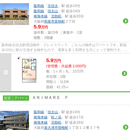
阪和線
「
北信太
」駅 徒歩10分
阪和線
「
信太山
」駅 徒歩14分
南海本線
「
北助松
」駅 徒歩20分
大阪府
和泉市
富秋町
２丁目
5.9
万円
築年数：築15年 ｜募集中：
1室
階数：2階建
阪和線北信太駅周辺物件：グレイスヴィラ。こちらの物件はアパートです。駅徒
歩10分に駅が立地する物件なので、電車を多く利用する方にとって便利です。和
泉市内の物件情報をお求めな...
5.9
万
円
(管理費・共益費 3,000円)
敷：1ヶ月｜礼：10万円
所在階：1階
間取り：1LDK
面積：41.25㎡
ＡＮＩＭＡＲＥ Ｆ
賃貸｜アパート
阪和線
「
信太山
」駅 徒歩14分
南海本線
「
松ノ浜
」駅 徒歩17分
南海本線
「
北助松
」駅 徒歩18分
大阪府
泉大津市
曽根町
１丁目１２番３７号