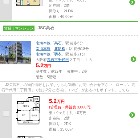
所在階：2階
間取り：2LDK
面積：46.60㎡
JSC高石
賃貸｜マンション
南海本線
「
高石
」駅 徒歩6分
南海本線
「
北助松
」駅 徒歩18分
南海本線
「
羽衣
」駅 徒歩21分
大阪府
高石市
千代田
２丁目１-１６
5.2
万円
築年数：築32年 ｜募集中：
2室
階数：5階建
「JSC高石」の物件情報をお探しならお気軽にお問い合わせ下さい。ローソン 高
石千代田二丁目店まで徒歩2分と近場にコンビニがあるのもポイント。こちらの
物件はマンションです。周辺に...
5.2
万
円
(管理費・共益費 3,000円)
敷：0ヶ月｜礼：0万円
所在階：2階
間取り：2DK
面積：35.00㎡