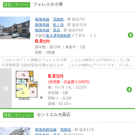
フォレスタ小津
賃貸｜アパート
南海本線
「
北助松
」駅 徒歩7分
南海本線
「
松ノ浜
」駅 徒歩12分
南海本線
「
高石
」駅 徒歩24分
大阪府
泉大津市
助松町
２丁目８－１３
8.9
万円
築年数：築15年 ｜募集中：
1室
階数：2階建
こだわりポイント満載のフォレスタ小津。こちらの物件から475mのところに泉
大津警察署 北助松駅前交番があります。こちらの物件はアパートです。ゴミ出し
を楽にするために、遠くまで行...
8.9
万
円
(管理費・共益費 5,500円)
敷：0ヶ月｜礼：15万円
所在階：1階
間取り：2LDK
面積：62.10㎡
セントエルモ高石
賃貸｜マンション
南海高師浜線
「
高師浜
」駅 徒歩11分
南海本線
「
高石
」駅 徒歩13分