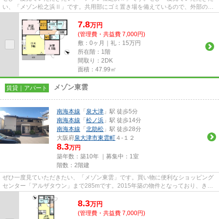
い、「メゾン松之浜Ⅱ」です。共用部にゴミ置き場を備えているので、外部の人
にごみを見られたりするリスク...
7.8
万
円
(管理費・共益費 7,000円)
敷：0ヶ月｜礼：15万円
所在階：1階
間取り：2DK
面積：47.99㎡
メゾン東雲
賃貸｜アパート
南海本線
「
泉大津
」駅 徒歩5分
南海本線
「
松ノ浜
」駅 徒歩14分
南海本線
「
北助松
」駅 徒歩28分
大阪府
泉大津市
東雲町
４-１２
8.3
万円
築年数：築10年 ｜募集中：
1室
階数：2階建
ぜひ一度見ていただきたい、「メゾン東雲」です。買い物に便利なショッピング
センター「アルザタウン」まで285mです。2015年築の物件となっており、きれ
いな室内が魅力となっています...
8.3
万
円
(管理費・共益費 7,000円)