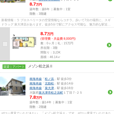
8.7
万円
築年数：築6年 ｜募集中：
1室
階数：3階建
新着情報：ラ プロスペリータの空室情報ならコチラ。歩いて7分の場所に、スギ
ドラッグ 泉大津店があります。徒歩5分で駅にアクセス可能な、魅力的な駅近物
件です。電車でのアクセスを...
8.7
万
円
(管理費・共益費 8,000円)
敷：0ヶ月｜礼：15万円
所在階：3階
間取り：1LDK
面積：46.14㎡
メゾン松之浜Ⅱ
賃貸｜アパート
南海本線
「
松ノ浜
」駅 徒歩3分
南海本線
「
北助松
」駅 徒歩14分
南海本線
「
泉大津
」駅 徒歩16分
大阪府
泉大津市
松之浜町
１丁目７-２５
7.8
万円
築年数：築14年 ｜募集中：
1室
階数：2階建
ぜひ一度見ていただきたい、「メゾン松之浜Ⅱ」です。ぜひ一度見ていただきた