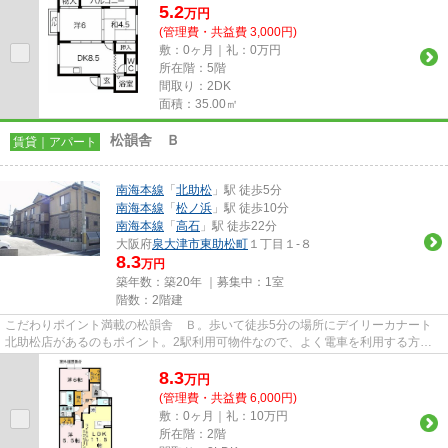
5.2
万
円
(管理費・共益費 3,000円)
敷：0ヶ月｜礼：0万円
所在階：5階
間取り：2DK
面積：35.00㎡
松韻舎 Ｂ
賃貸｜アパート
南海本線
「
北助松
」駅 徒歩5分
南海本線
「
松ノ浜
」駅 徒歩10分
南海本線
「
高石
」駅 徒歩22分
大阪府
泉大津市
東助松町
１丁目１-８
8.3
万円
築年数：築20年 ｜募集中：
1室
階数：2階建
こだわりポイント満載の松韻舎 Ｂ。歩いて徒歩5分の場所にデイリーカナート
北助松店があるのもポイント。2駅利用可物件なので、よく電車を利用する方に
ピッタリですね。徒歩5分に駅が...
8.3
万
円
(管理費・共益費 6,000円)
敷：0ヶ月｜礼：10万円
所在階：2階