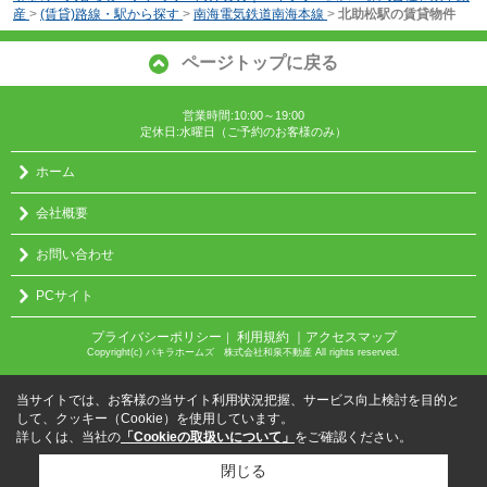
産
>
(賃貸)路線・駅から探す
>
南海電気鉄道南海本線
>
北助松駅の賃貸物件
ページトップに戻る
営業時間:10:00～19:00
定休日:水曜日（ご予約のお客様のみ）
ホーム
会社概要
お問い合わせ
PCサイト
プライバシーポリシー
利用規約
｜アクセスマップ
｜
Copyright(c) パキラホームズ 株式会社和泉不動産 All rights reserved.
当サイトでは、お客様の当サイト利用状況把握、サービス向上検討を目的と
して、クッキー（Cookie）を使用しています。
詳しくは、当社の
「Cookieの取扱いについて」
をご確認ください。
閉じる