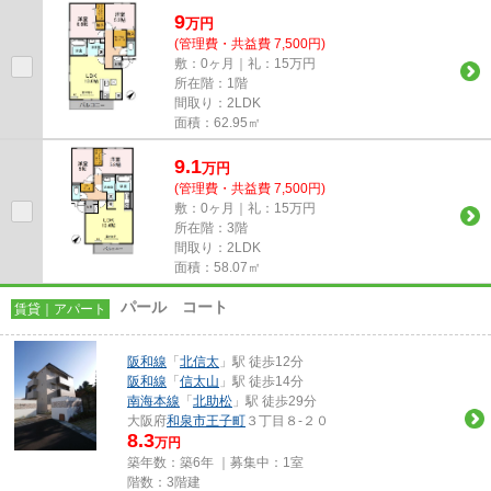
ます。こちらは初期費用をカー...
9
万
円
(管理費・共益費 7,500円)
敷：0ヶ月｜礼：15万円
所在階：1階
間取り：2LDK
面積：62.95㎡
9.1
万
円
(管理費・共益費 7,500円)
敷：0ヶ月｜礼：15万円
所在階：3階
間取り：2LDK
面積：58.07㎡
パール コート
賃貸｜アパート
阪和線
「
北信太
」駅 徒歩12分
阪和線
「
信太山
」駅 徒歩14分
南海本線
「
北助松
」駅 徒歩29分
大阪府
和泉市
王子町
３丁目８-２０
8.3
万円
築年数：築6年 ｜募集中：
1室
階数：3階建