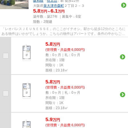
阪和線
「
信太山
」駅 徒歩22分
大阪府
泉大津市
森町
２丁目２－３
5.8
6.1
万円～
万円
築年数：築27年 ｜募集中：
6室
階数：2階建
「レオパレスＪＥＵＮＥＳＳＥ」のここがイチオシ。駅から徒歩12分のところに
ある物件はいかがでしょうか。こちらの物件はアパートです。条件の中からご希
望の物件が見つからない場合...
5.8
万
円
(管理費・共益費 6,000円)
敷：0ヶ月｜礼：0ヶ月
所在階：1階
間取り：1K
面積：23.18㎡
5.8
万
円
(管理費・共益費 6,000円)
敷：0ヶ月｜礼：0ヶ月
所在階：1階
間取り：1K
面積：23.18㎡
5.9
万
円
(管理費・共益費 6,000円)