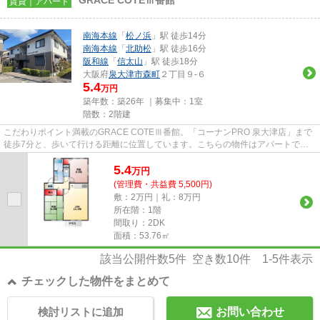
賃貸｜アパート
南海本線
「
松ノ浜
」駅 徒歩14分
南海本線
「
北助松
」駅 徒歩16分
阪和線
「
信太山
」駅 徒歩18分
大阪府
泉大津市
森町
２丁目９-６
5.4
万円
築年数：築26年 ｜募集中：
1室
階数：2階建
こだわりポイント満載のGRACE COTEⅢ番館。「コーナンPRO 泉大津店」まで
徒歩7分と、歩いて行ける距離に位置しています。こちらの物件はアパートで
す。自走式駐車場が併設されたアパー...
5.4
万
円
(管理費・共益費 5,500円)
敷：2万円｜礼：8万円
所在階：1階
間取り：2DK
面積：53.76㎡
該当公開件数
5
件 空き数
10
件
1-5
件表示
チェックした物件をまとめて
検討リストに追加
お問い合わせ