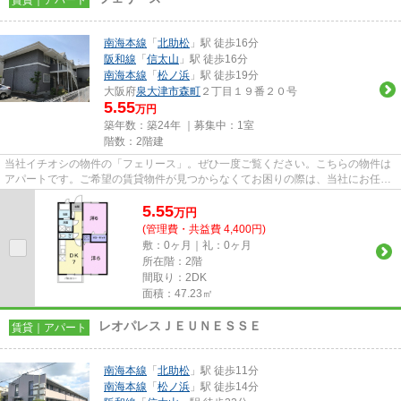
南海本線
「
北助松
」駅 徒歩16分
阪和線
「
信太山
」駅 徒歩16分
南海本線
「
松ノ浜
」駅 徒歩19分
大阪府
泉大津市
森町
２丁目１９番２０号
5.55
万円
築年数：築24年 ｜募集中：
1室
階数：2階建
当社イチオシの物件の「フェリース」。ぜひ一度ご覧ください。こちらの物件は
アパートです。ご希望の賃貸物件が見つからなくてお困りの際は、当社にお任せ
下さい。当社は多種多様な賃...
5.55
万
円
(管理費・共益費 4,400円)
敷：0ヶ月｜礼：0ヶ月
所在階：2階
間取り：2DK
面積：47.23㎡
レオパレスＪＥＵＮＥＳＳＥ
賃貸｜アパート
南海本線
「
北助松
」駅 徒歩11分
南海本線
「
松ノ浜
」駅 徒歩14分