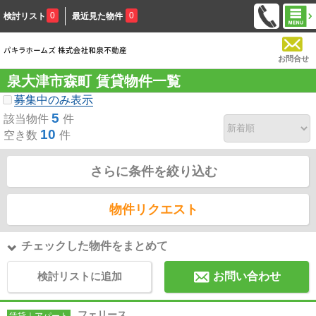
0
0
検討リスト
最近見た物件
お問合せ
泉大津市森町 賃貸物件一覧
募集中のみ表示
5
該当物件
件
10
空き数
件
さらに条件を絞り込む
物件リクエスト
チェックした物件をまとめて
検討リストに追加
お問い合わせ
フェリース
賃貸｜アパート