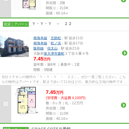
所在階：2階
間取り：2LDK
面積：60.14㎡
Ｙ・Ｙ・Ｙ － ２２
賃貸｜アパート
南海本線
「
北助松
」駅 徒歩11分
南海本線
「
松ノ浜
」駅 徒歩17分
阪和線
「
信太山
」駅 徒歩21分
大阪府
泉大津市
森町
２丁目５番４号
7.45
万円
築年数：築6年 ｜募集中：
1室
階数：3階建
当社イチオシの物件の「Ｙ・Ｙ・Ｙ － ２２」。ぜひ一度ご覧ください。こち
らの物件はアパートです。駅まで歩いて11分ほどの、魅力的な立地の物件です。
しっかりとした造りが自慢の...
7.45
万
円
(管理費・共益費 4,100円)
敷：0ヶ月｜礼：12万円
所在階：2階
間取り：1LDK
面積：40.14㎡
GRACE COTEⅢ番館