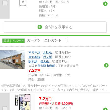
敷：0ヶ月｜礼：0ヶ月
所在階：1階
間取り：1K
面積：23.18㎡
全6件を表示する
ガーデン エレガント Ⅱ
賃貸｜アパート
南海本線
「
北助松
」駅 徒歩13分
南海本線
「
松ノ浜
」駅 徒歩16分
阪和線
「
信太山
」駅 徒歩19分
大阪府
泉大津市
森町
２丁目５番２５号
7.2
万円
築年数：築16年 ｜募集中：
1室
階数：2階建
好評の駅近物件で、徒歩14分でのアクセスが可能です。こちらの物件はアパート
です。お好みの物件がお決まりでしたら、当社まで内見のご予約をご連絡下さ
い。お客様のお求めの物件を見...
7.2
万
円
(管理費・共益費 3,500円)
敷：0ヶ月｜礼：12万円