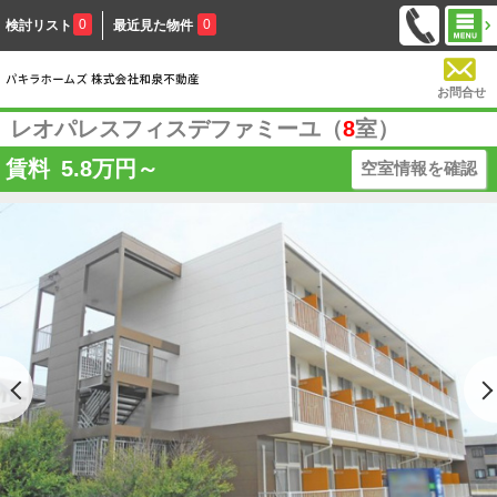
0
0
検討リスト
最近見た物件
お問合せ
レオパレスフィスデファミーユ（
8
室）
賃料
5.8
万円～
空室情報を確認