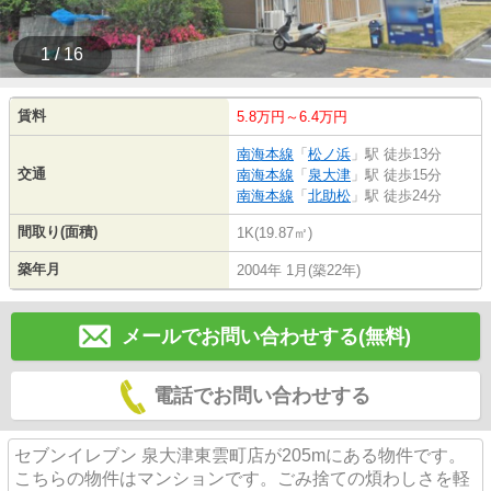
1 / 16
賃料
5.8万円～6.4万円
南海本線
「
松ノ浜
」駅 徒歩13分
交通
南海本線
「
泉大津
」駅 徒歩15分
南海本線
「
北助松
」駅 徒歩24分
間取り(面積)
1K(19.87㎡)
築年月
2004年 1月(築22年)
メールでお問い合わせする(無料)
電話でお問い合わせする
セブンイレブン 泉大津東雲町店が205mにある物件です。
こちらの物件はマンションです。ごみ捨ての煩わしさを軽