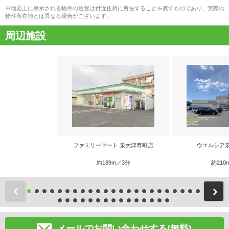
※地図上に表示される物件の位置は付近住所に所在することを表すものであり、実際の
物件所在地とは異なる場合がございます。
周辺施設
ファミリーマート 泉大津寿町店
ウエルシア
約189m／3分
約210
前
メールでお問い合わせする(無料)