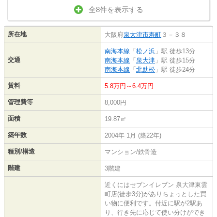
全8件を表示する
所在地
大阪府
泉大津市
寿町
３－３８
南海本線
「
松ノ浜
」駅 徒歩13分
交通
南海本線
「
泉大津
」駅 徒歩15分
南海本線
「
北助松
」駅 徒歩24分
賃料
5.8万円～6.4万円
管理費等
8,000円
面積
19.87㎡
築年数
2004年 1月 (築22年)
種別/構造
マンション/鉄骨造
階建
3階建
近くにはセブンイレブン 泉大津東雲
町店(徒歩3分)がありちょっとした買
い物に便利です。付近に駅が2駅あ
り、行き先に応じて使い分けができ