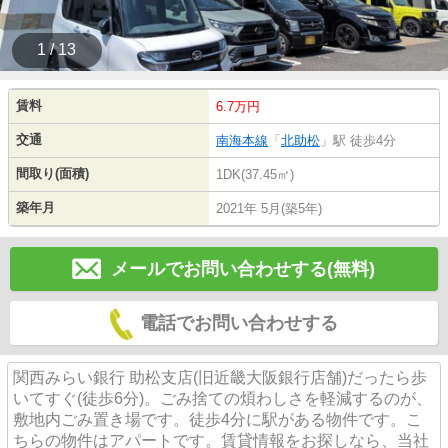
1 / 13
賃料
6.7万円
交通
南海本線
「
北助松
」駅 徒歩4分
間取り(面積)
1DK(37.45㎡)
築年月
2021年 5月(築5年)
メールでお問い合わせする(無料)
電話でお問い合わせする
関西みらい銀行 助松支店(旧近畿大阪銀行店舗)だったら歩
いてすぐ(徒歩6分)。ごみ捨ての煩わしさを軽減するのが、
敷地内ごみ置き場です。徒歩4分に駅がある物件です。こ
ちらの物件はアパートです。賃貸情報をお探しなら、当社