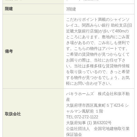
階建
3階建
こだわりポイント満載のシャインソ
レイユ。関西みらい銀行 助松支店(旧
近畿大阪銀行店舗)が歩いて480mの
ところにあります。敷地内にごみ置
き場があるので、ごみ出しも便利で
す。こちらの物件はアパートです。
備考
ご希望の賃貸物件が見つからなくて
お困りの際は、当社にお任せ下さ
い。当社は多種多様な賃貸物件情報
を取り扱っているので、きっと希望
する物件が見つかるでしょう。お気
軽にお問い合わせ下さい。
パキラホームズ 株式会社和泉不動
産
大阪府堺市西区鳳東町５丁423-6 シ
ャルマン鳳駅前 １階
取扱会社
TEL:072-272-1122
大阪府知事 (1) 第63202号
公益社団法人 全国宅地建物取引業
保証協会