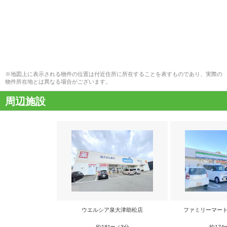
※地図上に表示される物件の位置は付近住所に所在することを表すものであり、実際の
物件所在地とは異なる場合がございます。
周辺施設
ウエルシア泉大津助松店
ファミリーマート