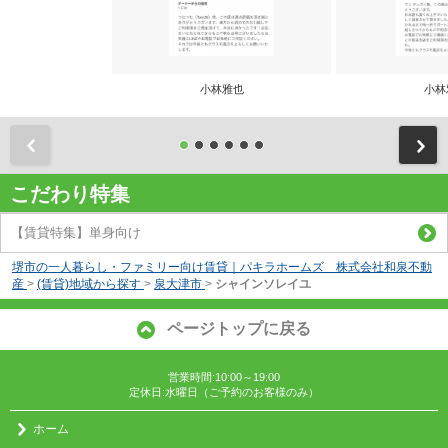
小林雅也
小林
前
こだわり特集
【賃貸特集】単身向け
堺市の一人暮らし・ファミリー向け賃貸｜パキラホームズ 株式会社和泉不動
産
>
(賃貸)地域から探す
>
泉大津市
>
シャインソレイユ
ページトップに戻る
営業時間:10:00～19:00
定休日:水曜日（ご予約のお客様のみ）
ホーム