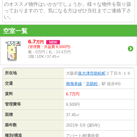
のオススメ物件はいかがでしょうか。様々な物件を取り扱
っておりますので、気になる方はぜひ当社までご連絡下さ
い。
空室一覧
6.7
万
円
NEW
(管理費・共益費 6,500円)
敷：0万円｜礼：13.4万円
1階 / 1DK / 37.45㎡
所在地
大阪府
泉大津市
助松町
２丁目６-１６
交通
南海本線
「
北助松
」駅 徒歩4分
賃料
6.7万円
管理費等
6,500円
面積
37.45㎡
築年数
2021年 5月 (築5年)
種別/構造
アパート/軽量鉄骨