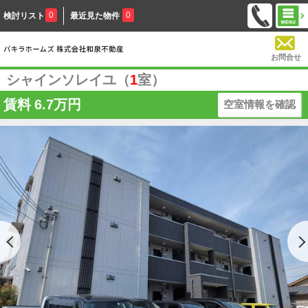
0
0
検討リスト
最近見た物件
お問合せ
シャインソレイユ（
1
室）
賃料
6.7万円
空室情報を確認