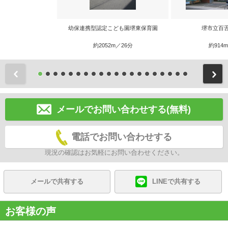
幼保連携型認定こども園堺東保育園
堺市立百
約2052m／26分
約914
前
メールでお問い合わせする(無料)
電話でお問い合わせする
現況の確認はお気軽にお問い合わせください。
メールで共有する
LINEで共有する
お客様の声