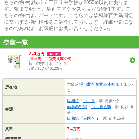
ちらの物件は堺市立三国丘中学校が2055m以内にありま
す。駅まで4分と、駅近でアクセスも良好な物件です。こ
ちらの物件はアパートです。こちらでは阪和線百舌鳥周辺
に立地する物件情報をご紹介しております。詳細が気にな
るのであれば、お気軽にお問い合わせください。
空室一覧
7.4
万
円
NEW
(管理費・共益費 6,000円)
敷：0万円｜礼：1ヶ月
2階 / 3LDK / 61.28㎡
大阪府
堺市北区
百舌鳥本町
１丁１５-
所在地
１
阪和線
「
百舌鳥
」駅 徒歩4分
南海高野線
「
百舌鳥八幡
」駅 徒歩15
交通
分
阪和線
「
三国ケ丘
」駅 徒歩16分
賃料
7.4万円