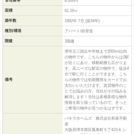
管理費等
6,000円
面積
61.28㎡
築年数
1992年 7月 (築34年)
種別/構造
アパート/鉄骨造
階建
3階建
堺市立三国丘中学校まで2055m以内
の物件です。こちらの物件からは2駅
が近くにあり、移動範囲も広がりま
す。高ニーズな駅近の物件で、徒歩4
分で駅に行くことができます。こち
備考
らの物件では初期費用をカードでお
支払いいただけます。賃貸物件のこ
とでお悩みの方、当社がその悩みを
解消します！当社は多種多様な物件
情報を取り扱っているので、きっと
ご希望の物件が見つかるはずです。
パキラホームズ 株式会社和泉不動
産
大阪府堺市西区鳳東町５丁423-6 シ