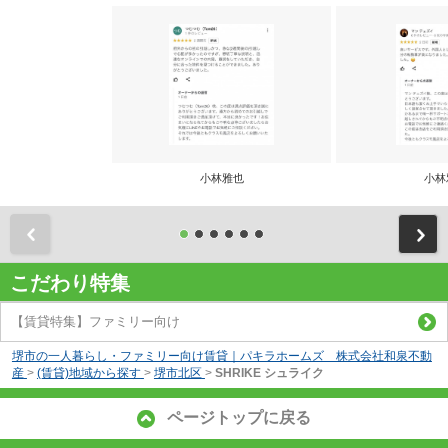
小林雅也
小林
前
こだわり特集
【賃貸特集】ファミリー向け
堺市の一人暮らし・ファミリー向け賃貸｜パキラホームズ 株式会社和泉不動
産
>
(賃貸)地域から探す
>
堺市北区
>
SHRIKE シュライク
ページトップに戻る