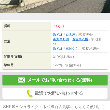
賃料
7.4万円
阪和線
「
百舌鳥
」駅 徒歩4分
南海高野線
「
百舌鳥八幡
」駅 徒歩15
交通
分
阪和線
「
三国ケ丘
」駅 徒歩16分
間取り(面積)
3LDK(61.28㎡)
築年月
1992年 7月(築34年)
メールでお問い合わせする(無料)
電話でお問い合わせする
SHRIKE シュライク：阪和線百舌鳥駅にも近くて便利。こ