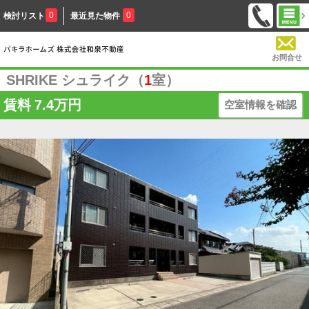
0
0
検討リスト
最近見た物件
お問合せ
SHRIKE シュライク（
1
室）
賃料
7.4万円
空室情報を確認