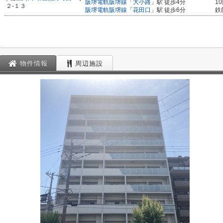
阪堺電軌阪堺線
「
大小路
」駅 徒歩4分
1
２-１３
阪堺電軌阪堺線
「
花田口
」駅 徒歩6分
鉄
物件情報
周辺施設