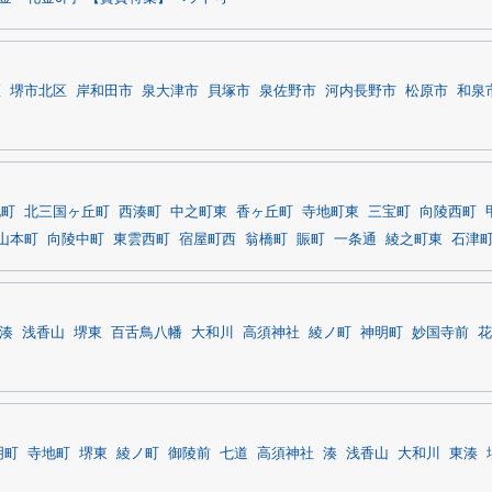
区
堺市北区
岸和田市
泉大津市
貝塚市
泉佐野市
河内長野市
松原市
和泉
北町
北三国ヶ丘町
西湊町
中之町東
香ヶ丘町
寺地町東
三宝町
向陵西町
山本町
向陵中町
東雲西町
宿屋町西
翁橋町
賑町
一条通
綾之町東
石津
湊
浅香山
堺東
百舌鳥八幡
大和川
高須神社
綾ノ町
神明町
妙国寺前
花
明町
寺地町
堺東
綾ノ町
御陵前
七道
高須神社
湊
浅香山
大和川
東湊