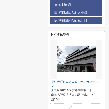
南海本線 堺
阪堺電軌阪堺線 大小路
阪堺電軌阪堺線 花田口
おすすめ物件
少林寺町東エヌエム・サンカンテ・ヌ
フ
大阪府堺市堺区少林寺町東４丁
南海高野線「堺東」駅 徒歩20分
築29年