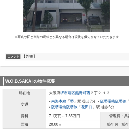
※写真や図と実際の現状とが異なる場合は現状を優先させていただきます
【外観】
コメント
W.O.B.SAKAI
の物件概要
所在地
大阪府
堺市堺区
熊野町西
２丁２-１３
南海本線
「
堺
」駅 徒歩7分
阪堺電軌阪堺線
交通
阪堺電軌阪堺線
「
花田口
」駅 徒歩6分
賃料
7.1万円～7.35万円
管理費・共
面積
28.88㎡
築年月（築