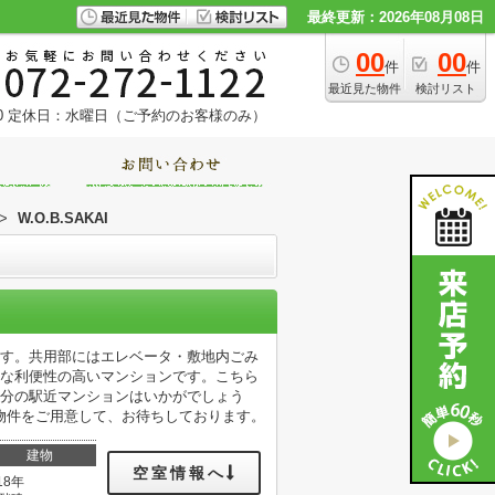
最終更新：2026年08月08日
00
00
件
件
最近見た物件
検討リスト
0
定休日：水曜日（ご予約のお客様のみ）
>
W.O.B.SAKAI
ます。共用部にはエレベータ・敷地内ごみ
能な利便性の高いマンションです。こちら
7分の駅近マンションはいかがでしょう
物件をご用意して、お待ちしております。
建物
空室情報へ
18年