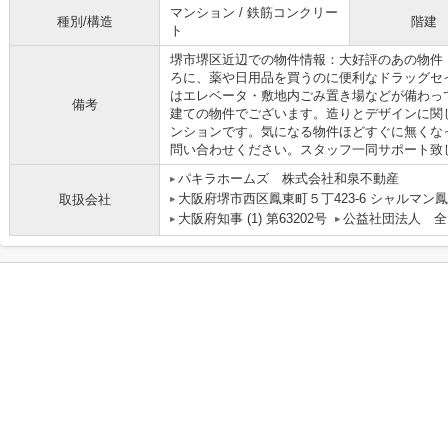
マンション / 鉄筋コンクリー
種別/構造
階建
ト
堺市堺区近辺での物件情報：大好評のあの物件「W.
ろに、薬や日用品を買うのに便利なドラッグセ
はエレベータ・敷地内ごみ置き場などが備わっ
備考
建ての物件でございます。造りとデザインに関
ンションです。気になる物件ほどすぐに無くな
問い合わせください。スタッフ一同サポート致
パキラホームズ 株式会社和泉不動産
大阪府堺市西区鳳東町５丁423-6 シャルマン鳳
取扱会社
大阪府知事 (1) 第63202号
公益社団法人 全