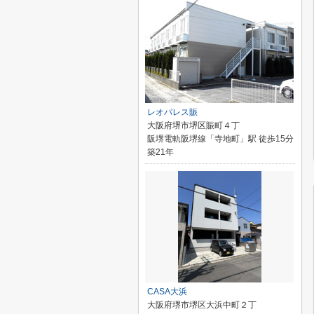
レオパレス賑
大阪府堺市堺区賑町４丁
阪堺電軌阪堺線「寺地町」駅 徒歩15分
築21年
CASA大浜
大阪府堺市堺区大浜中町２丁