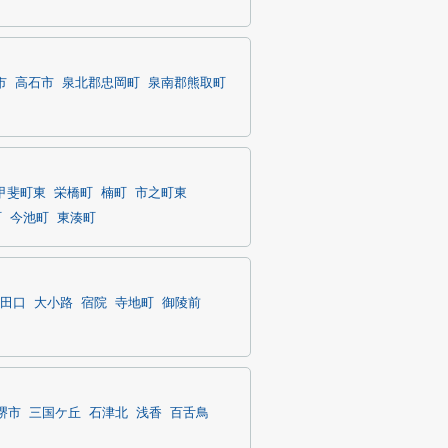
市
高石市
泉北郡忠岡町
泉南郡熊取町
甲斐町東
栄橋町
楠町
市之町東
町
今池町
東湊町
田口
大小路
宿院
寺地町
御陵前
堺市
三国ケ丘
石津北
浅香
百舌鳥