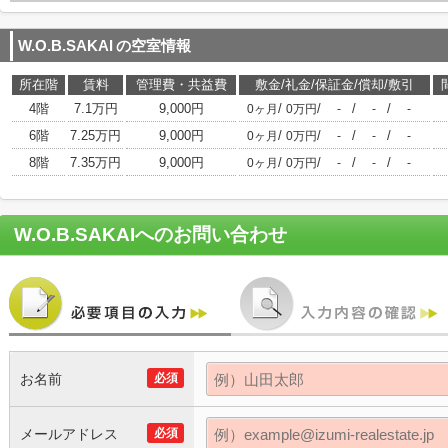
W.O.B.SAKAI
の空室情報
所在階
賃料
管理費・共益費
敷金/礼金/保証金/償却/敷引
4階
7.1万円
9,000円
/
/
/
/
0ヶ月
0万円
-
-
-
6階
7.25万円
9,000円
/
/
/
/
0ヶ月
0万円
-
-
-
8階
7.35万円
9,000円
/
/
/
/
0ヶ月
0万円
-
-
-
W.O.B.SAKAI
へのお問い合わせ
お名前
必須
メールアドレス
必須