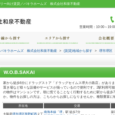
ファミリー向け賃貸／パキラホームズ 株式会社和泉不動産
営業時間：10:00～19:0
｜パキラホームズ 株式会社和泉不動産
>
(賃貸)地域から探す
>
堺市堺区
W.O.B.SAKAI
家から徒歩6分にドラッグストア「ドラッグセイムス堺大小路店」があり
置き場など様々な設備やサービスが揃っているので便利です。2駅利用可
の物件はマンションです。朝に慌てることなく行動するために駅から徒歩
か。物件をお探しの方は、こちらからお探しになりませんか。種類豊富に
所在地
交通
南海本線
「
堺
」駅 徒歩7分
築
大阪府
堺市堺区
熊野町西
２丁