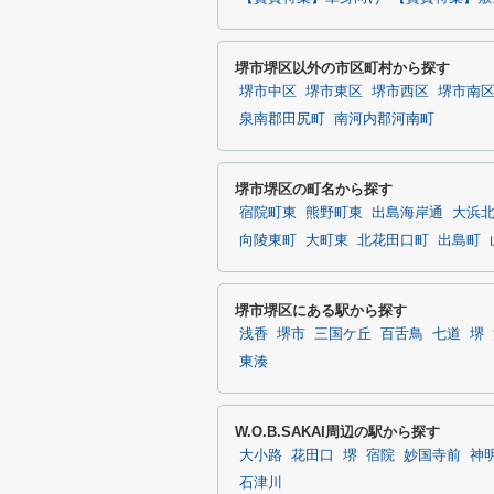
堺市堺区以外の市区町村から探す
堺市中区
堺市東区
堺市西区
堺市南
泉南郡田尻町
南河内郡河南町
堺市堺区の町名から探す
宿院町東
熊野町東
出島海岸通
大浜
向陵東町
大町東
北花田口町
出島町
堺市堺区にある駅から探す
浅香
堺市
三国ケ丘
百舌鳥
七道
堺
東湊
W.O.B.SAKAI周辺の駅から探す
大小路
花田口
堺
宿院
妙国寺前
神
石津川