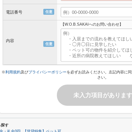
電話番号
任意
【W.O.B.SAKAIへのお問い合わせ】
内容
任意
※
利用規約
及び
プライバシーポリシー
を必ずお読みください。左記内容に同
さい。
未入力項目がありま
ら探す
金・礼金0円
【賃貸特集】ペット可