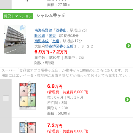
面積：27.55㎡
シャルム香ヶ丘
賃貸｜マンション
南海高野線
「
浅香山
」駅 徒歩2分
阪和線
「
浅香
」駅 徒歩16分
南海本線
「
七道
」駅 徒歩17分
大阪府
堺市堺区
香ヶ丘町
１丁３−２２
6.9
7.2
万円～
万円
築年数：築30年 ｜募集中：
2室
階数：5階建
スーパー「食品館アプロ堺香ヶ丘店」が物件から180mのところにあります。共
用部にはエレベータ・敷地内ごみ置き場などが備わっておりとても充実していま
す。よくお出かけをする方にも...
6.9
万
円
(管理費・共益費 8,000円)
敷：0ヶ月｜礼：1ヶ月
所在階：3階
間取り：2DK
面積：50.00㎡
7.2
万
円
(管理費・共益費 8,000円)