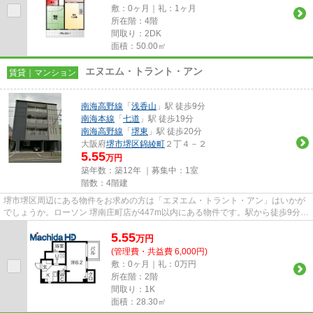
敷：0ヶ月｜礼：1ヶ月
所在階：4階
間取り：2DK
面積：50.00㎡
エヌエム・トラント・アン
賃貸｜マンション
南海高野線
「
浅香山
」駅 徒歩9分
南海本線
「
七道
」駅 徒歩19分
南海高野線
「
堺東
」駅 徒歩20分
大阪府
堺市堺区
錦綾町
２丁４－２
5.55
万円
築年数：築12年 ｜募集中：
1室
階数：4階建
堺市堺区周辺にある物件をお求めの方は「エヌエム・トラント・アン」はいかが
でしょうか。ローソン 堺南庄町店が447m以内にある物件です。駅から徒歩9分の
物件で、電車での通勤にも便...
5.55
万
円
(管理費・共益費 6,000円)
敷：0ヶ月｜礼：0万円
所在階：2階
間取り：1K
面積：28.30㎡