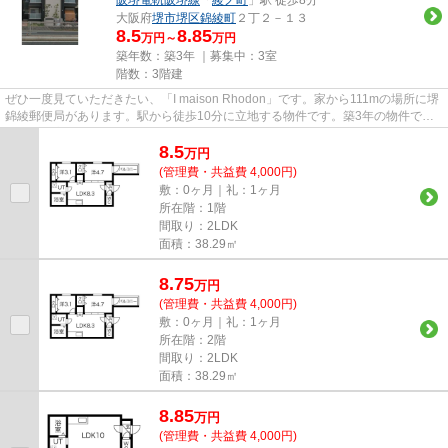
大阪府
堺市堺区
錦綾町
２丁２－１３
8.5
8.85
万円～
万円
築年数：築3年 ｜募集中：
3室
階数：3階建
ぜひ一度見ていただきたい、「I maison Rhodon」です。家から111mの場所に堺
錦綾郵便局があります。駅から徒歩10分に立地する物件です。築3年の物件で
す。南海高野線浅香山周辺の物件...
8.5
万
円
(管理費・共益費 4,000円)
敷：0ヶ月｜礼：1ヶ月
所在階：1階
間取り：2LDK
面積：38.29㎡
8.75
万
円
(管理費・共益費 4,000円)
敷：0ヶ月｜礼：1ヶ月
所在階：2階
間取り：2LDK
面積：38.29㎡
8.85
万
円
(管理費・共益費 4,000円)