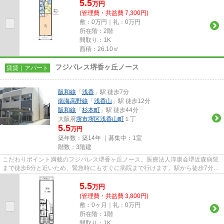
5.5
万
円
(管理費・共益費 7,300円)
敷：0万円｜礼：0万円
所在階：2階
間取り：1K
面積：26.10㎡
フジパレス堺香ヶ丘ノース
賃貸｜アパート
阪和線
「
浅香
」駅 徒歩7分
南海高野線
「
浅香山
」駅 徒歩12分
阪和線
「
杉本町
」駅 徒歩44分
大阪府
堺市堺区
浅香山町
１丁
5.5
万円
築年数：築14年 ｜募集中：
1室
階数：3階建
こだわりポイント満載のフジパレス堺香ヶ丘ノース。医療法人淳康会堺近森病院
まで徒歩6分と近いため、緊急時にもすぐに病院まで行けます。駅から徒歩7分の
位置にある物件なので、アク...
5.5
万
円
(管理費・共益費 3,800円)
敷：0ヶ月｜礼：0万円
所在階：1階
間取り：1K