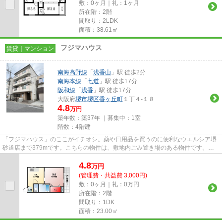
敷：0ヶ月｜礼：1ヶ月
所在階：2階
間取り：2LDK
面積：38.61㎡
フジマハウス
賃貸｜マンション
南海高野線
「
浅香山
」駅 徒歩2分
南海本線
「
七道
」駅 徒歩17分
阪和線
「
浅香
」駅 徒歩17分
大阪府
堺市堺区
香ヶ丘町
１丁４-１８
4.8
万円
築年数：築37年 ｜募集中：
1室
階数：4階建
「フジマハウス」のここがイチオシ。薬や日用品を買うのに便利なウエルシア堺
砂道店まで379mです。こちらの物件は、敷地内ごみ置き場のある物件です。高
ニーズな駅近の物件で、徒歩2分...
4.8
万
円
(管理費・共益費 3,000円)
敷：0ヶ月｜礼：0万円
所在階：2階
間取り：1DK
面積：23.00㎡