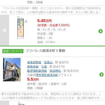
階数：2階建
「フジパレス北清水町Ⅰ番館」のここがイチオシ。香ケ丘診療所まで徒歩3分な
ので、近くて安心。この物件は駅から徒歩2分の物件です。忙しい朝に遠くまで
ゴミ捨てに行かずに済むように、...
5.45
万
円
(管理費・共益費 5,500円)
敷：0ヶ月｜礼：0ヶ月
所在階：2階
間取り：1K
面積：27.00㎡
フジパレス南清水町Ⅱ番館
賃貸｜アパート
南海高野線
「
浅香山
」駅 徒歩5分
南海本線
「
七道
」駅 徒歩17分
阪堺電軌阪堺線
「
高須神社
」駅 徒歩10分
大阪府
堺市堺区
南清水町
３丁６１１
5.5
万円
築年数：築16年 ｜募集中：
1室
階数：2階建
香ケ丘診療所まで徒歩5分と近いため、緊急時にもすぐに病院まで行けます。こ
ちらの物件では初期費用をカードでお支払いいただけます。最上階の物件です。
周辺に2駅ありの電車通勤しや...