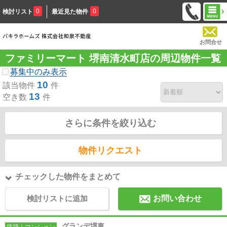
0
0
検討リスト
最近見た物件
お問合せ
ファミリーマート 堺南清水町店の周辺物件一覧
募集中のみ表示
10
該当物件
件
13
空き数
件
さらに条件を絞り込む
物件リクエスト
チェックした物件をまとめて
検討リストに追加
お問い合わせ
グランデ堺東
賃貸｜マンション