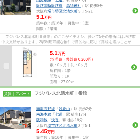
阪堺電軌阪堺線
「
高須神社
」駅 徒歩8分
大阪府
堺市堺区
北清水町
３丁5-21
5.1
万円
築年数：築16年 ｜募集中：
1室
階数：2階建
「フジパレス北清水町Ⅱ番館」のここがイチオシ。歩いて5分の場所にはJA堺市
中央支所があります。2駅利用可能な物件で目的地に応じて路線を選ぶことがで
きます。こちらの物件はアパート...
5.1
万
円
(管理費・共益費 6,200円)
敷：0ヶ月｜礼：0ヶ月
所在階：1階
間取り：1K
面積：27.00㎡
フジパレス北清水町Ⅰ番館
賃貸｜アパート
南海高野線
「
浅香山
」駅 徒歩2分
南海本線
「
七道
」駅 徒歩17分
阪和線
「
浅香
」駅 徒歩18分
大阪府
堺市堺区
北清水町
３丁5-1
5.45
万円
築年数：築16年 ｜募集中：
1室