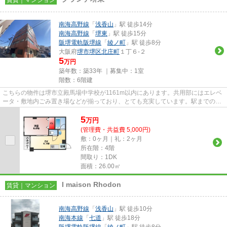
南海高野線
「
浅香山
」駅 徒歩14分
南海高野線
「
堺東
」駅 徒歩15分
阪堺電軌阪堺線
「
綾ノ町
」駅 徒歩8分
大阪府
堺市堺区
北庄町
１丁６-２
5
万円
築年数：築33年 ｜募集中：
1室
階数：6階建
こちらの物件は堺市立殿馬場中学校が1161m以内にあります。共用部にはエレベ
ータ・敷地内ごみ置き場などが揃っており、とても充実しています。駅までのア
クセスが良い、徒歩14分のとこ...
5
万
円
(管理費・共益費 5,000円)
敷：0ヶ月｜礼：2ヶ月
所在階：4階
間取り：1DK
面積：26.00㎡
I maison Rhodon
賃貸｜マンション
南海高野線
「
浅香山
」駅 徒歩10分
南海本線
「
七道
」駅 徒歩18分
阪堺電軌阪堺線
「
綾ノ町
」駅 徒歩8分