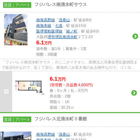
フジパレス南清水町サウス
賃貸｜アパート
南海高野線
「
浅香山
」駅 徒歩8分
南海本線
「
七道
」駅 徒歩15分
阪堺電軌阪堺線
「
綾ノ町
」駅 徒歩6分
大阪府
堺市堺区
南清水町
２丁1-23
6.1
万円
築年数：築1年 ｜募集中：
1室
階数：3階建
「フジパレス南清水町サウス 」のここがイチオシ。医療法人淳康会堺近森病院ま
で徒歩5分なので、近くて安心。敷地内ごみ置き場のある物件なので、ゴミ出し
が楽です。高いニーズのある...
6.1
万
円
(管理費・共益費 4,600円)
敷：0ヶ月｜礼：0万円
所在階：2階
間取り：1K
面積：30.25㎡
フジパレス北清水町Ⅱ番館
賃貸｜アパート
南海高野線
「
浅香山
」駅 徒歩3分
南海本線
「
七道
」駅 徒歩15分