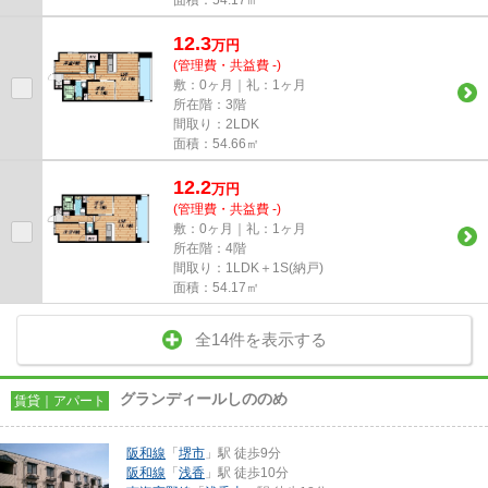
12.3
万
円
(管理費・共益費 -)
敷：0ヶ月｜礼：1ヶ月
所在階：3階
間取り：2LDK
面積：54.66㎡
12.2
万
円
(管理費・共益費 -)
敷：0ヶ月｜礼：1ヶ月
所在階：4階
間取り：1LDK＋1S(納戸)
面積：54.17㎡
全14件を表示する
グランディールしののめ
賃貸｜アパート
阪和線
「
堺市
」駅 徒歩9分
阪和線
「
浅香
」駅 徒歩10分