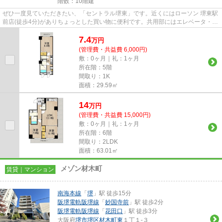
階数：10階建
ぜひ一度見ていただきたい、「セントラル堺東」です。近くにはローソン 堺東駅
前店(徒歩4分)がありちょっとした買い物に便利です。共用部にはエレベータ・敷
地内ごみ置き場などが備わ...
7.4
万
円
(管理費・共益費 6,000円)
敷：0ヶ月｜礼：1ヶ月
所在階：5階
間取り：1K
面積：29.59㎡
14
万
円
(管理費・共益費 15,000円)
敷：0ヶ月｜礼：1ヶ月
所在階：6階
間取り：2LDK
面積：63.01㎡
メゾン材木町
賃貸｜マンション
南海本線
「
堺
」駅 徒歩15分
阪堺電軌阪堺線
「
妙国寺前
」駅 徒歩2分
阪堺電軌阪堺線
「
花田口
」駅 徒歩3分
大阪府
堺市堺区
材木町東
１丁１-３