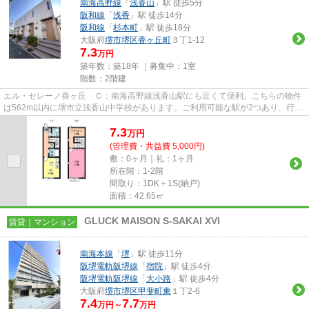
南海高野線
「
浅香山
」駅 徒歩5分
阪和線
「
浅香
」駅 徒歩14分
阪和線
「
杉本町
」駅 徒歩18分
大阪府
堺市堺区
香ヶ丘町
３丁1-12
7.3
万円
築年数：築18年 ｜募集中：
1室
階数：2階建
エル・セレーノ香ヶ丘 Ｃ：南海高野線浅香山駅にも近くて便利。こちらの物件
は562m以内に堺市立浅香山中学校があります。ご利用可能な駅が2つあり、行き
先に応じて乗車駅の使い分けが...
7.3
万
円
(管理費・共益費 5,000円)
敷：0ヶ月｜礼：1ヶ月
所在階：1-2階
間取り：1DK＋1S(納戸)
面積：42.65㎡
GLUCK MAISON S-SAKAI XVI
賃貸｜マンション
南海本線
「
堺
」駅 徒歩11分
阪堺電軌阪堺線
「
宿院
」駅 徒歩4分
阪堺電軌阪堺線
「
大小路
」駅 徒歩4分
大阪府
堺市堺区
甲斐町東
１丁2-6
7.4
7.7
万円～
万円