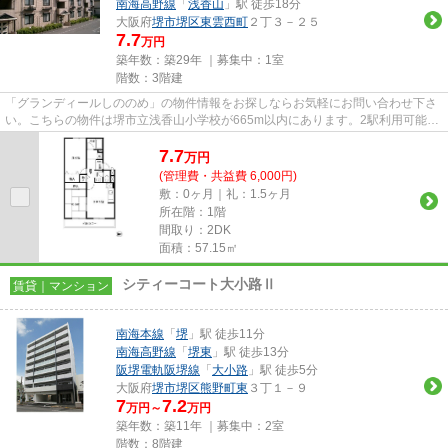
南海高野線
「
浅香山
」駅 徒歩18分
大阪府
堺市堺区
東雲西町
２丁３－２５
7.7
万円
築年数：築29年 ｜募集中：
1室
階数：3階建
「グランディールしののめ」の物件情報をお探しならお気軽にお問い合わせ下さ
い。こちらの物件は堺市立浅香山小学校が665m以内にあります。2駅利用可能で
アクセスの良い物件です。こち...
7.7
万
円
(管理費・共益費 6,000円)
敷：0ヶ月｜礼：1.5ヶ月
所在階：1階
間取り：2DK
面積：57.15㎡
シティーコート大小路Ⅱ
賃貸｜マンション
南海本線
「
堺
」駅 徒歩11分
南海高野線
「
堺東
」駅 徒歩13分
阪堺電軌阪堺線
「
大小路
」駅 徒歩5分
大阪府
堺市堺区
熊野町東
３丁１－９
7
7.2
万円～
万円
築年数：築11年 ｜募集中：
2室
階数：8階建