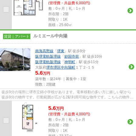
(管理費・共益費 6,000円)
敷：0ヶ月｜礼：1ヶ月
所在階：2階
間取り：1K
面積：25.60㎡
ルミエール中向陽
賃貸｜アパート
南海高野線
「
堺東
」駅 徒歩9分
阪堺電軌阪堺線
「
妙国寺前
」駅 徒歩10分
阪堺電軌阪堺線
「
神明町
」駅 徒歩11分
大阪府
堺市堺区
中向陽町
１丁２-１５
5.6
万円
築年数：築24年 ｜募集中：
1室
階数：2階建
徒歩9分の場所に堺市立錦小学校があります。電車移動の多い方に嬉しい駅から
徒歩9分の物件です。行動範囲が広がる2駅利用可能な物件です。こちらの物件は
アパートです。当社スタッフが...
5.6
万
円
(管理費・共益費 4,000円)
敷：0ヶ月｜礼：1ヶ月
所在階：2階
間取り：1K
面積：23.37㎡