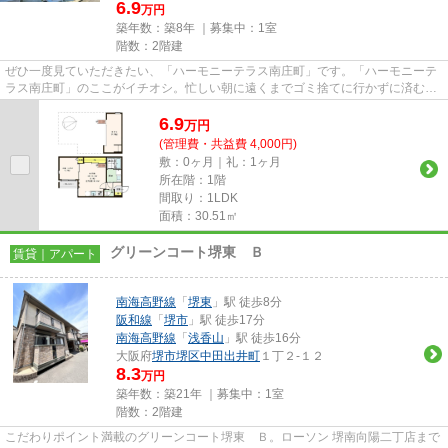
6.9
万円
築年数：築8年 ｜募集中：
1室
階数：2階建
ぜひ一度見ていただきたい、「ハーモニーテラス南庄町」です。「ハーモニーテ
ラス南庄町」のここがイチオシ。忙しい朝に遠くまでゴミ捨てに行かずに済むよ
うに、共用部にゴミ置き場が...
6.9
万
円
(管理費・共益費 4,000円)
敷：0ヶ月｜礼：1ヶ月
所在階：1階
間取り：1LDK
面積：30.51㎡
グリーンコート堺東 Ｂ
賃貸｜アパート
南海高野線
「
堺東
」駅 徒歩8分
阪和線
「
堺市
」駅 徒歩17分
南海高野線
「
浅香山
」駅 徒歩16分
大阪府
堺市堺区
中田出井町
１丁２-１２
8.3
万円
築年数：築21年 ｜募集中：
1室
階数：2階建
こだわりポイント満載のグリーンコート堺東 Ｂ。ローソン 堺南向陽二丁店まで