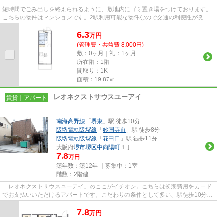
短時間でごみ出しを終えられるように、敷地内にゴミ置き場をつけております。
こちらの物件はマンションです。2駅利用可能な物件なので交通の利便性が良い
のが魅力です。駅まで徒歩11分...
6.3
万
円
(管理費・共益費 8,000円)
敷：0ヶ月｜礼：1ヶ月
所在階：1階
間取り：1K
面積：19.87㎡
レオネクストサウスユーアイ
賃貸｜アパート
南海高野線
「
堺東
」駅 徒歩10分
阪堺電軌阪堺線
「
妙国寺前
」駅 徒歩8分
阪堺電軌阪堺線
「
花田口
」駅 徒歩11分
大阪府
堺市堺区
中向陽町
１丁
7.8
万円
築年数：築12年 ｜募集中：
1室
階数：2階建
「レオネクストサウスユーアイ」のここがイチオシ。こちらは初期費用をカード
でお支払いいただけるアパートです。こだわりの条件として多い、駅徒歩10分の
物件です。2駅利用できる場所...
7.8
万
円