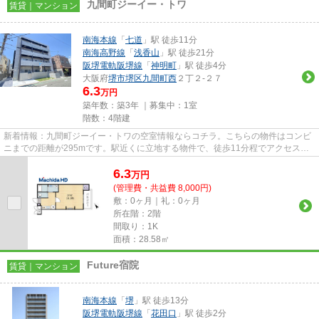
九間町ジーイー・トワ
賃貸｜マンション
南海本線
「
七道
」駅 徒歩11分
南海高野線
「
浅香山
」駅 徒歩21分
阪堺電軌阪堺線
「
神明町
」駅 徒歩4分
大阪府
堺市堺区
九間町西
２丁２-２７
6.3
万円
築年数：築3年 ｜募集中：
1室
階数：4階建
新着情報：九間町ジーイー・トワの空室情報ならコチラ。こちらの物件はコンビ
ニまでの距離が295mです。駅近くに立地する物件で、徒歩11分程でアクセスで
きます。行き先に応じて駅を選...
6.3
万
円
(管理費・共益費 8,000円)
敷：0ヶ月｜礼：0ヶ月
所在階：2階
間取り：1K
面積：28.58㎡
Future宿院
賃貸｜マンション
南海本線
「
堺
」駅 徒歩13分
阪堺電軌阪堺線
「
花田口
」駅 徒歩2分