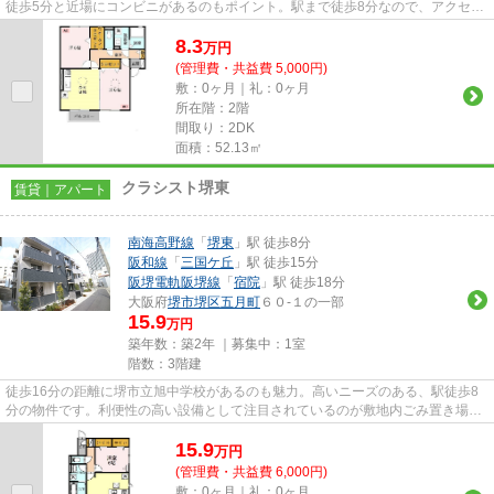
徒歩5分と近場にコンビニがあるのもポイント。駅まで徒歩8分なので、アクセス
の良い物件です。こちらのア...
8.3
万
円
(管理費・共益費 5,000円)
敷：0ヶ月｜礼：0ヶ月
所在階：2階
間取り：2DK
面積：52.13㎡
クラシスト堺東
賃貸｜アパート
南海高野線
「
堺東
」駅 徒歩8分
阪和線
「
三国ケ丘
」駅 徒歩15分
阪堺電軌阪堺線
「
宿院
」駅 徒歩18分
大阪府
堺市堺区
五月町
６０-１の一部
15.9
万円
築年数：築2年 ｜募集中：
1室
階数：3階建
徒歩16分の距離に堺市立旭中学校があるのも魅力。高いニーズのある、駅徒歩8
分の物件です。利便性の高い設備として注目されているのが敷地内ごみ置き場で
す。こちらの物件はアパートで...
15.9
万
円
(管理費・共益費 6,000円)
敷：0ヶ月｜礼：0ヶ月