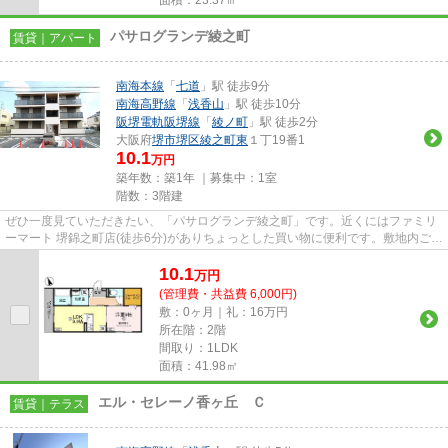
パサログランデ綾之町
賃貸｜アパート
南海本線
「
七道
」駅 徒歩9分
南海高野線
「
浅香山
」駅 徒歩10分
阪堺電軌阪堺線
「
綾ノ町
」駅 徒歩2分
大阪府
堺市堺区
綾之町東
１丁19番1
10.1
万円
築年数：築1年 ｜募集中：
1室
階数：3階建
ぜひ一度見ていただきたい、「パサログランデ綾之町」です。近くにはファミリ
ーマート 堺錦之町店(徒歩6分)がありちょっとした買い物に便利です。敷地内ごみ
置き場もあり、ゴミ捨ても...
10.1
万
円
(管理費・共益費 6,000円)
敷：0ヶ月｜礼：16万円
所在階：2階
間取り：1LDK
面積：41.98㎡
エル・セレーノ香ヶ丘 Ｃ
賃貸｜テラス