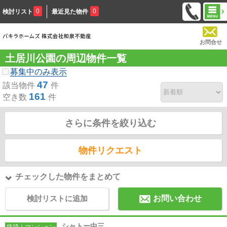
0
0
検討リスト
最近見た物件
お問合せ
土居川公園の周辺物件一覧
募集中のみ表示
47
該当物件
件
161
空き数
件
さらに条件を絞り込む
物件リクエスト
チェックした物件をまとめて
検討リストに追加
お問い合わせ
シャトー中三
賃貸｜マンション