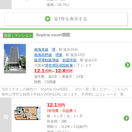
面積：28.76㎡
全7件を表示する
Sophia court宿院
賃貸｜マンション
南海本線
「
堺
」駅 徒歩16分
南海高野線
「
堺東
」駅 徒歩15分
阪堺電軌阪堺線
「
妙国寺前
」駅 徒歩2分
大阪府
堺市堺区
宿院町東
１丁１-２５
12.1
12.8
万円～
万円
築年数：築2年 ｜募集中：
14室
階数：15階建
当社イチオシの物件の「Sophia court宿院」。ぜひ一度ご覧ください。こちらの
物件は堺市立錦西小学校が289m以内にあります。共用部にはエレベータ・敷地
内ごみ置き場などが揃っており...
12.1
万
円
(管理費・共益費 -)
敷：0ヶ月｜礼：1ヶ月
所在階：3階
間取り：1LDK＋1S(納戸)
面積：54.17㎡