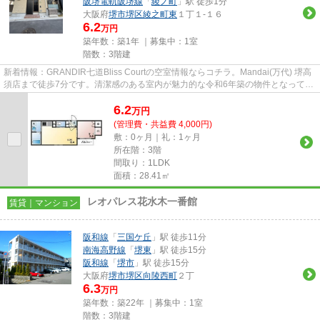
阪堺電軌阪堺線
「
綾ノ町
」駅 徒歩1分
大阪府
堺市堺区
綾之町東
１丁１-１６
6.2
万円
築年数：築1年 ｜募集中：
1室
階数：3階建
新着情報：GRANDIR七道Bliss Courtの空室情報ならコチラ。Mandai(万代) 堺高
須店まで徒歩7分です。清潔感のある室内が魅力的な令和6年築の物件となってお
り、一押しです。駅から徒歩10...
6.2
万
円
(管理費・共益費 4,000円)
敷：0ヶ月｜礼：1ヶ月
所在階：3階
間取り：1LDK
面積：28.41㎡
レオパレス花水木一番館
賃貸｜マンション
阪和線
「
三国ケ丘
」駅 徒歩11分
南海高野線
「
堺東
」駅 徒歩15分
阪和線
「
堺市
」駅 徒歩15分
大阪府
堺市堺区
向陵西町
２丁
6.3
万円
築年数：築22年 ｜募集中：
1室
階数：3階建