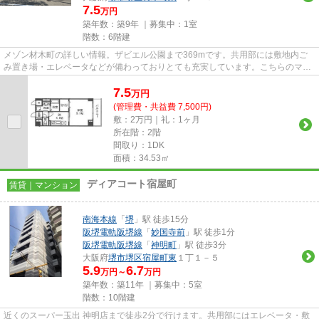
7.5
万円
築年数：築9年 ｜募集中：
1室
階数：6階建
メゾン材木町の詳しい情報。ザビエル公園まで369mです。共用部には敷地内ご
み置き場・エレベータなどが備わっておりとても充実しています。こちらのマン
ションには自走式駐車場があり...
7.5
万
円
(管理費・共益費 7,500円)
敷：2万円｜礼：1ヶ月
所在階：2階
間取り：1DK
面積：34.53㎡
ディアコート宿屋町
賃貸｜マンション
南海本線
「
堺
」駅 徒歩15分
阪堺電軌阪堺線
「
妙国寺前
」駅 徒歩1分
阪堺電軌阪堺線
「
神明町
」駅 徒歩3分
大阪府
堺市堺区
宿屋町東
１丁１－５
5.9
6.7
万円～
万円
築年数：築11年 ｜募集中：
5室
階数：10階建
近くのスーパー玉出 神明店まで徒歩2分で行けます。共用部にはエレベータ・敷