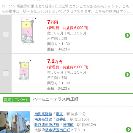
ローソン 堺熊野町東店まで徒歩2分と近場にコンビニがあるのもポイント。こち
らの物件は、駅へも徒歩11分と歩いてアクセスできます。こちらの物件はマンシ
ョンです。2駅利用可能な物件...
7
万
円
(管理費・共益費 6,000円)
敷：0ヶ月｜礼：1.5ヶ月
所在階：5階
間取り：1LDK
面積：34.23㎡
7.2
万
円
(管理費・共益費 6,000円)
敷：0ヶ月｜礼：1.5ヶ月
所在階：7階
間取り：1LDK
面積：34.23㎡
ハーモニーテラス南庄町
賃貸｜アパート
南海高野線
「
堺東
」駅 徒歩11分
南海高野線
「
浅香山
」駅 徒歩16分
阪堺電軌阪堺線
「
神明町
」駅 徒歩12分
大阪府
堺市堺区
南庄町
２丁５-８