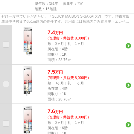
築年数：築1年 ｜募集中：
7室
階数：15階建
ぜひ一度見ていただきたい、「GLUCK MAISON S-SAKAI XVI」です。堺市立殿
馬場中学校まで651m以内の物件です。共用部には敷地内ごみ置き場・エレベー
タなど様々な設備やサービスが揃っ...
7.4
万
円
(管理費・共益費 8,000円)
敷：0ヶ月｜礼：1ヶ月
所在階：4階
間取り：1K
面積：28.76㎡
7.5
万
円
(管理費・共益費 8,000円)
敷：0ヶ月｜礼：1ヶ月
所在階：4階
間取り：1K
面積：28.76㎡
7.6
万
円
(管理費・共益費 8,000円)
敷：0ヶ月｜礼：1ヶ月
所在階：6階
間取り：1K