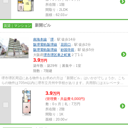
所在階：1階
間取り：2LDK
面積：62.03㎡
新開ビル
賃貸｜マンション
南海本線
「
堺
」駅 徒歩14分
阪堺電軌阪堺線
「
花田口
」駅 徒歩2分
阪堺電軌阪堺線
「
妙国寺前
」駅 徒歩5分
大阪府
堺市堺区
車之町東
２丁1-1
3.9
万円
築年数：築29年 ｜募集中：
1室
階数：7階建
堺市堺区周辺にある物件をお求めの方は「新開ビル」はいかがでしょうか。こち
らの物件は705m以内に堺市立月州中学校があります。共用部にはエレベータ・
敷地内ごみ置き場などが揃って...
3.9
万
円
(管理費・共益費 6,000円)
敷：0ヶ月｜礼：7万円
所在階：2階
間取り：1K
面積：20.00㎡