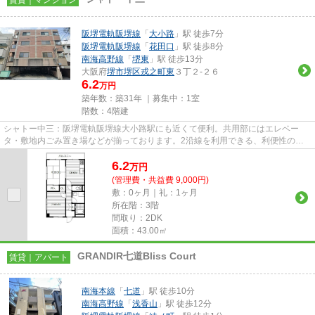
阪堺電軌阪堺線
「
大小路
」駅 徒歩7分
阪堺電軌阪堺線
「
花田口
」駅 徒歩8分
南海高野線
「
堺東
」駅 徒歩13分
大阪府
堺市堺区
戎之町東
３丁２-２６
6.2
万円
築年数：築31年 ｜募集中：
1室
階数：4階建
シャトー中三：阪堺電軌阪堺線大小路駅にも近くて便利。共用部にはエレベー
タ・敷地内ごみ置き場などが揃っております。2沿線を利用できる、利便性の高
いマンションです。こちらは初期...
6.2
万
円
(管理費・共益費 9,000円)
敷：0ヶ月｜礼：1ヶ月
所在階：3階
間取り：2DK
面積：43.00㎡
GRANDIR七道Bliss Court
賃貸｜アパート
南海本線
「
七道
」駅 徒歩10分
南海高野線
「
浅香山
」駅 徒歩12分