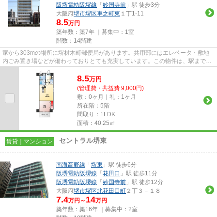
阪堺電軌阪堺線
「
妙国寺前
」駅 徒歩3分
大阪府
堺市堺区
車之町東
１丁1-11
8.5
万円
築年数：築7年 ｜募集中：
1室
階数：14階建
家から303mの場所に堺材木町郵便局があります。共用部にはエレベータ・敷地
内ごみ置き場などが備わっておりとても充実しています。この物件は、駅まで徒
歩13分に立地しています。14階...
8.5
万
円
(管理費・共益費 9,000円)
敷：0ヶ月｜礼：1ヶ月
所在階：5階
間取り：1LDK
面積：40.25㎡
セントラル堺東
賃貸｜マンション
南海高野線
「
堺東
」駅 徒歩6分
阪堺電軌阪堺線
「
花田口
」駅 徒歩11分
阪堺電軌阪堺線
「
妙国寺前
」駅 徒歩12分
大阪府
堺市堺区
北花田口町
２丁３－１８
7.4
14
万円～
万円
築年数：築16年 ｜募集中：
2室