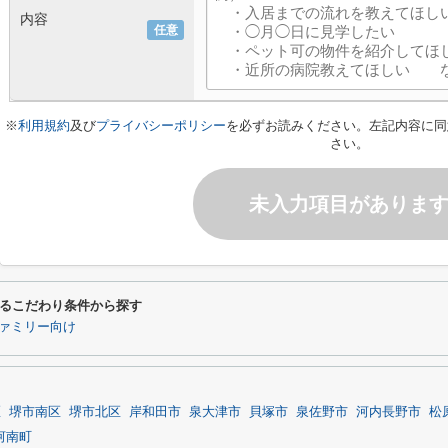
内容
任意
※
利用規約
及び
プライバシーポリシー
を必ずお読みください。左記内容に同
さい。
未入力項目がありま
るこだわり条件から探す
ァミリー向け
区
堺市南区
堺市北区
岸和田市
泉大津市
貝塚市
泉佐野市
河内長野市
松
河南町