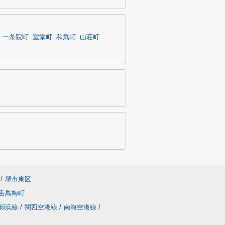
一条院町
室堂町
和気町
山荘町
/
堺市東区
舌鳥梅町
師浜線
/
関西空港線
/
南海空港線
/