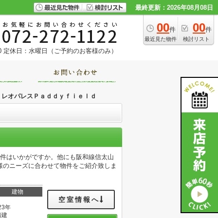
最終更新：2026年08月08日
00
00
件
件
最近見た物件
検討リスト
0
定休日：水曜日（ご予約のお客様のみ）
レオパレスＰａｄｄｙｆｉｅｌｄ
物件はいかがですか。他にも阪和線信太山
様のニーズに合わせて物件をご紹介致しま
建物
空室情報へ
23年
階建