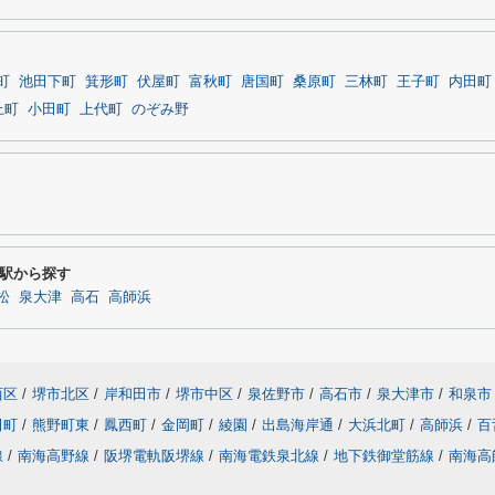
町
池田下町
箕形町
伏屋町
富秋町
唐国町
桑原町
三林町
王子町
内田町
上町
小田町
上代町
のぞみ野
駅から探す
松
泉大津
高石
高師浜
西区
/
堺市北区
/
岸和田市
/
堺市中区
/
泉佐野市
/
高石市
/
泉大津市
/
和泉市
田町
/
熊野町東
/
鳳西町
/
金岡町
/
綾園
/
出島海岸通
/
大浜北町
/
高師浜
/
百
線
/
南海高野線
/
阪堺電軌阪堺線
/
南海電鉄泉北線
/
地下鉄御堂筋線
/
南海高