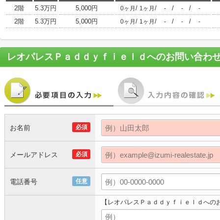
2階
5.3万円
5,000円
/
/
/
/
0ヶ月
1ヶ月
-
-
-
2階
5.3万円
5,000円
/
/
/
/
0ヶ月
1ヶ月
-
-
-
レオパレスＰａｄｄｙｆｉｅｌｄ
へのお問い合わ
お名前
必須
メールアドレス
必須
電話番号
任意
【レオパレスＰａｄｄｙｆｉｅｌｄへの