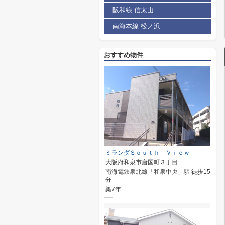
阪和線 信太山
南海本線 松ノ浜
おすすめ物件
ミランダＳｏｕｔｈ Ｖｉｅｗ
大阪府和泉市唐国町３丁目
南海電鉄泉北線「和泉中央」駅 徒歩15
分
築7年