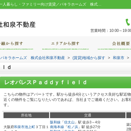
レオパレスＰａｄｄｙｆｉｅｌｄ／堺市の一人暮らし・ファミリー向け賃貸／パキラホームズ 株式会社和泉不動産
営業時間：10:00～19:0
｜パキラホームズ 株式会社和泉不動産
>
(賃貸)地域から探す
>
和泉市
>
ｅｌｄ
レオパレスＰａｄｄｙｆｉｅｌｄ
こちらの物件はアパートです。駅から徒歩4分というアクセス良好な駅近
近くの物件をご覧になりたいのであれば、当社までご連絡ください。お客
す。
所在地
交通
阪和線
「
信太山
」駅 徒歩3～4分
築
大阪府
和泉市
池上町
３丁目１
南海本線
「
松ノ浜
」駅 徒歩27分
2