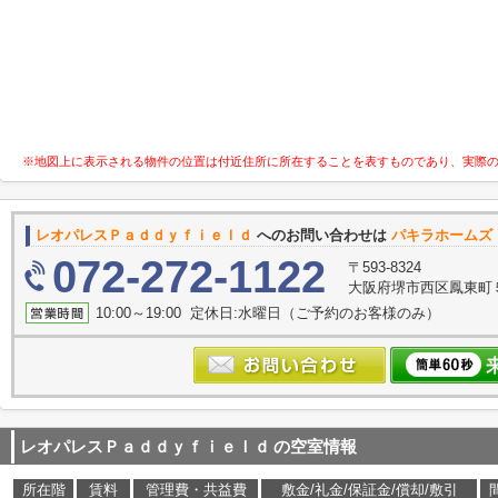
※地図上に表示される物件の位置は付近住所に所在することを表すものであり、実際
レオパレスＰａｄｄｙｆｉｅｌｄ
へのお問い合わせは
パキラホームズ
072-272-1122
〒593-8324
大阪府堺市西区鳳東町５丁
10:00～19:00 定休日:水曜日（ご予約のお客様のみ）
レオパレスＰａｄｄｙｆｉｅｌｄ
の空室情報
所在階
賃料
管理費・共益費
敷金/礼金/保証金/償却/敷引