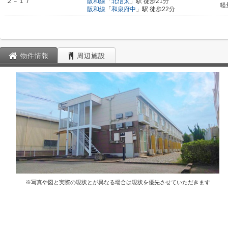
２－１７
阪和線
「
北信太
」駅 徒歩21分
軽
阪和線
「
和泉府中
」駅 徒歩22分
物件情報
周辺施設
※写真や図と実際の現状とが異なる場合は現状を優先させていただきます