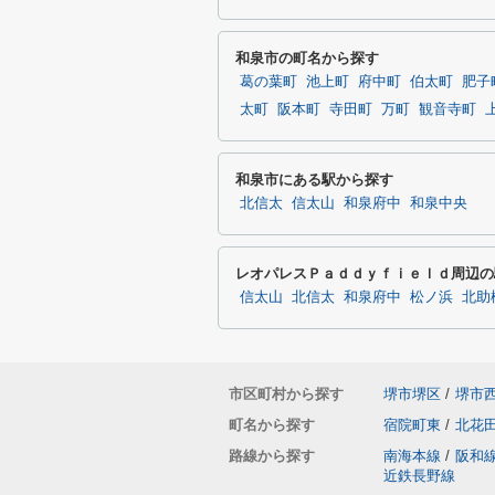
和泉市の町名から探す
葛の葉町
池上町
府中町
伯太町
肥子
太町
阪本町
寺田町
万町
観音寺町
和泉市にある駅から探す
北信太
信太山
和泉府中
和泉中央
レオパレスＰａｄｄｙｆｉｅｌｄ周辺の
信太山
北信太
和泉府中
松ノ浜
北助
市区町村から探す
堺市堺区
/
堺市
町名から探す
宿院町東
/
北花
路線から探す
南海本線
/
阪和
近鉄長野線