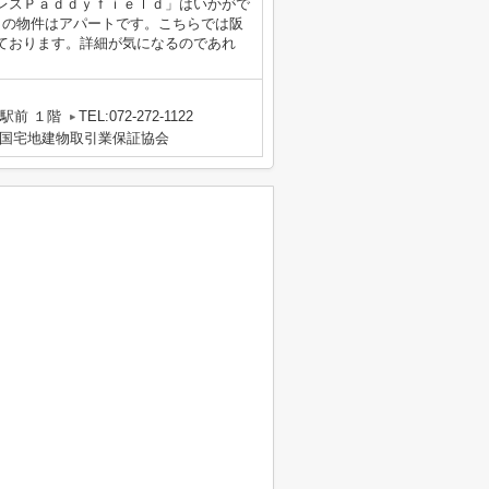
レスＰａｄｄｙｆｉｅｌｄ」はいかがで
らの物件はアパートです。こちらでは阪
ております。詳細が気になるのであれ
駅前 １階
TEL:072-272-1122
国宅地建物取引業保証協会