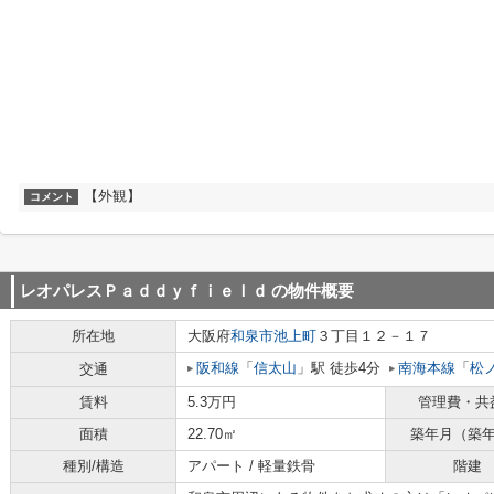
【外観】
コメント
レオパレスＰａｄｄｙｆｉｅｌｄ
の物件概要
所在地
大阪府
和泉市
池上町
３丁目１２－１７
阪和線
「
信太山
」駅 徒歩4分
南海本線
「
松
交通
賃料
5.3万円
管理費・共
面積
22.70㎡
築年月（築
種別/構造
アパート / 軽量鉄骨
階建