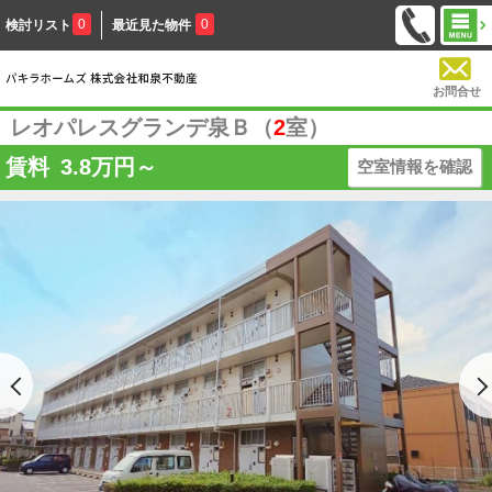
0
0
検討リスト
最近見た物件
お問合せ
レオパレスグランデ泉Ｂ（
2
室）
賃料
3.8
万円～
空室情報を確認