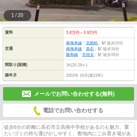
1 / 20
賃料
3.8万円～3.9万円
南海本線
「
北助松
」駅 徒歩10分
交通
南海本線
「
高石
」駅 徒歩16分
阪和線
「
北信太
」駅 徒歩19分
間取り(面積)
1K(20.28㎡)
築年月
2002年 10月(築23年)
メールでお問い合わせする(無料)
電話でお問い合わせする
徒歩6分の距離に高石市立高南中学校があるのも魅力。重
たいゴミの持ち運びがしやすく、敷地内にごみ置き場があ