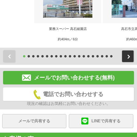
業務スーパー 高石綾園店
高石市立
約404m／6分
約460
前
メールでお問い合わせする(無料)
電話でお問い合わせする
現況の確認はお気軽にお問い合わせください。
メールで共有する
LINEで共有する