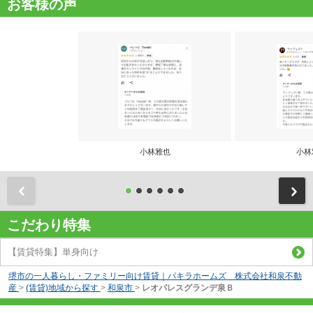
お客様の声
小林雅也
小林
前
こだわり特集
【賃貸特集】単身向け
堺市の一人暮らし・ファミリー向け賃貸｜パキラホームズ 株式会社和泉不動
産
>
(賃貸)地域から探す
>
和泉市
>
レオパレスグランデ泉Ｂ