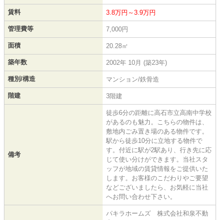
賃料
3.8万円～3.9万円
管理費等
7,000円
面積
20.28㎡
築年数
2002年 10月 (築23年)
種別/構造
マンション/鉄骨造
階建
3階建
徒歩6分の距離に高石市立高南中学校
があるのも魅力。こちらの物件は、
敷地内ごみ置き場のある物件です。
駅から徒歩10分に立地する物件で
す。付近に駅が2駅あり、行き先に応
備考
じて使い分けができます。当社スタ
ッフが地域の賃貸情報をご提供いた
します。お客様のこだわりやご要望
などございましたら、お気軽に当社
へお問い合わせ下さい。
パキラホームズ 株式会社和泉不動