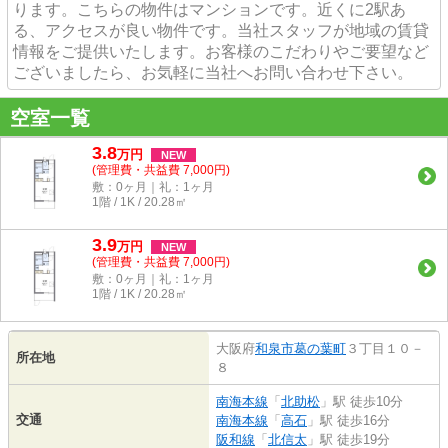
ります。こちらの物件はマンションです。近くに2駅あ
る、アクセスが良い物件です。当社スタッフが地域の賃貸
情報をご提供いたします。お客様のこだわりやご要望など
ございましたら、お気軽に当社へお問い合わせ下さい。
空室一覧
3.8
万
円
NEW
(管理費・共益費 7,000円)
敷：0ヶ月｜礼：1ヶ月
1階 / 1K / 20.28㎡
3.9
万
円
NEW
(管理費・共益費 7,000円)
敷：0ヶ月｜礼：1ヶ月
1階 / 1K / 20.28㎡
大阪府
和泉市
葛の葉町
３丁目１０－
所在地
８
南海本線
「
北助松
」駅 徒歩10分
交通
南海本線
「
高石
」駅 徒歩16分
阪和線
「
北信太
」駅 徒歩19分