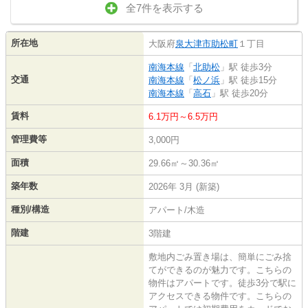
全7件を表示する
所在地
大阪府
泉大津市
助松町
１丁目
南海本線
「
北助松
」駅 徒歩3分
交通
南海本線
「
松ノ浜
」駅 徒歩15分
南海本線
「
高石
」駅 徒歩20分
賃料
6.1万円～6.5万円
管理費等
3,000円
面積
29.66㎡～30.36㎡
築年数
2026年 3月 (新築)
種別/構造
アパート/木造
階建
3階建
敷地内ごみ置き場は、簡単にごみ捨
てができるのが魅力です。こちらの
物件はアパートです。徒歩3分で駅に
アクセスできる物件です。こちらの