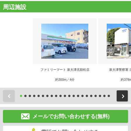
周辺施設
ファミリーマート 泉大津北助松店
泉大津警察署 
約300m／4分
約378
前
メールでお問い合わせする(無料)