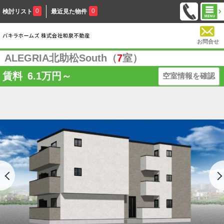
0
0
検討リスト
最近見た物件
お問合せ
ALEGRIA北助松South（
7
室）
賃料
6.1
万円～
空室情報を確認