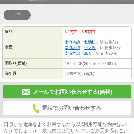
1 / 9
賃料
6.1万円～6.5万円
南海本線
「
北助松
」駅 徒歩3分
交通
南海本線
「
松ノ浜
」駅 徒歩15分
南海本線
「
高石
」駅 徒歩20分
間取り(面積)
1R～1LDK(29.66㎡～30.36㎡)
築年月
2026年 3月(新築)
メールでお問い合わせする(無料)
電話でお問い合わせする
日頃から電車をよく利用するなら2駅利用可能な物件はい
かがでしょうか。敷地内には使いやすいごみ置き場もござ