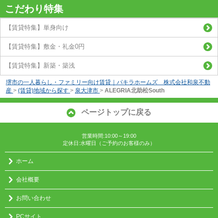
こだわり特集
【賃貸特集】単身向け
【賃貸特集】敷金・礼金0円
【賃貸特集】新築・築浅
堺市の一人暮らし・ファミリー向け賃貸｜パキラホームズ 株式会社和泉不動
産
>
(賃貸)地域から探す
>
泉大津市
>
ALEGRIA北助松South
ページトップに戻る
営業時間:10:00～19:00
定休日:水曜日（ご予約のお客様のみ）
ホーム
会社概要
お問い合わせ
PCサイト