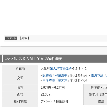
【外観】
コメント
レオパレスＫＡＭＩＹＡ
の物件概要
所在地
大阪府
泉大津市
我孫子
６２３－２
阪和線
「
和泉府中
」駅 徒歩15分
南海本線
「
交通
南海本線
「
泉大津
」駅 徒歩29分
賃料
5.9万円～6.2万円
管理費・共
面積
22.35㎡
築年月（築
種別/構造
アパート / 軽量鉄骨
階建