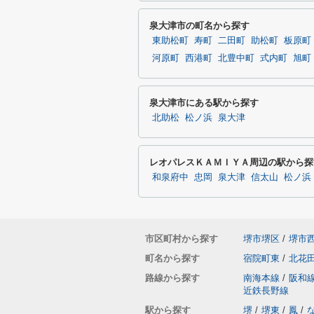
泉大津市の町名から探す
東助松町
寿町
二田町
助松町
板原町
河原町
西港町
北豊中町
式内町
旭町
泉大津市にある駅から探す
北助松
松ノ浜
泉大津
レオパレスＫＡＭＩＹＡ周辺の駅から探
和泉府中
忠岡
泉大津
信太山
松ノ浜
市区町村から探す
堺市堺区
/
堺市
町名から探す
宿院町東
/
北花
路線から探す
南海本線
/
阪和
近鉄長野線
駅から探す
堺
/
堺東
/
鳳
/