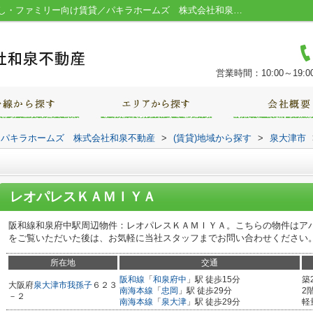
レオパレスＫＡＭＩＹＡ／堺市の一人暮らし・ファミリー向け賃貸／パキラホームズ 株式会社和泉不動産
営業時間：10:00～19:0
｜パキラホームズ 株式会社和泉不動産
>
(賃貸)地域から探す
>
泉大津市
レオパレスＫＡＭＩＹＡ
阪和線和泉府中駅周辺物件：レオパレスＫＡＭＩＹＡ。こちらの物件はア
をご覧いただいた後は、お気軽に当社スタッフまでお問い合わせください
所在地
交通
阪和線
「
和泉府中
」駅 徒歩15分
築
大阪府
泉大津市
我孫子
６２３
南海本線
「
忠岡
」駅 徒歩29分
2
－２
南海本線
「
泉大津
」駅 徒歩29分
軽