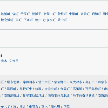
池浦町
森町
千原町
我孫子
東豊中町
曽根町
東港町
東雲町
昭和町
田
松之浜町
宮町
下条町
綾井
なぎさ町
豊中町
す
春木
久米田
西区
/
堺市北区
/
岸和田市
/
堺市中区
/
泉佐野市
/
泉大津市
/
高石市
/
和泉市
田町
/
鳳西町
/
熊野町東
/
綾園
/
大浜北町
/
金岡町
/
高師浜
/
百舌鳥梅町
/
出
線
/
南海高野線
/
阪堺電軌阪堺線
/
南海電鉄泉北線
/
地下鉄御堂筋線
/
南海高
なかもず
/
湊
/
深井
/
東羽衣
/
富木
/
津久野
/
宿院