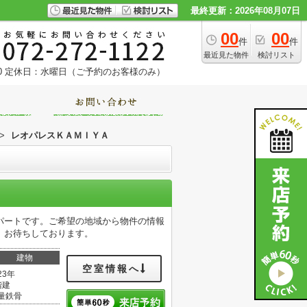
最終更新：2026年08月07日
00
00
件
件
最近見た物件
検討リスト
0
定休日：水曜日（ご予約のお客様のみ）
>
レオパレスＫＡＭＩＹＡ
パートです。ご希望の地域から物件の情報
。お待ちしております。
建物
空室情報へ
23年
階建
量鉄骨