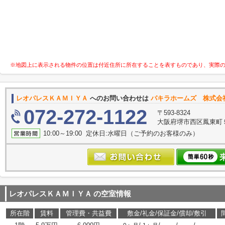
※地図上に表示される物件の位置は付近住所に所在することを表すものであり、実際
レオパレスＫＡＭＩＹＡ
へのお問い合わせは
パキラホームズ 株式会
072-272-1122
〒593-8324
大阪府堺市西区鳳東町５丁
10:00～19:00 定休日:水曜日（ご予約のお客様のみ）
レオパレスＫＡＭＩＹＡ
の空室情報
所在階
賃料
管理費・共益費
敷金/礼金/保証金/償却/敷引