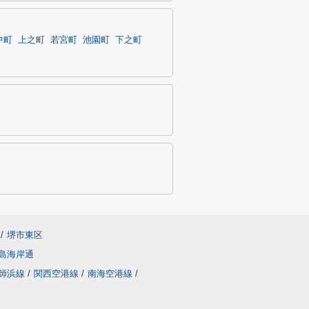
中町
上之町
若宮町
池園町
下之町
/
堺市東区
島海岸通
師浜線
/
関西空港線
/
南海空港線
/