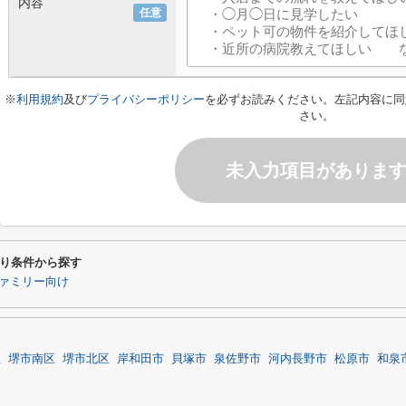
内容
任意
※
利用規約
及び
プライバシーポリシー
を必ずお読みください。左記内容に同
さい。
未入力項目がありま
り条件から探す
ァミリー向け
区
堺市南区
堺市北区
岸和田市
貝塚市
泉佐野市
河内長野市
松原市
和泉