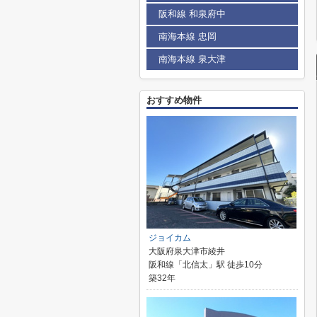
阪和線 和泉府中
南海本線 忠岡
南海本線 泉大津
おすすめ物件
ジョイカム
大阪府泉大津市綾井
阪和線「北信太」駅 徒歩10分
築32年