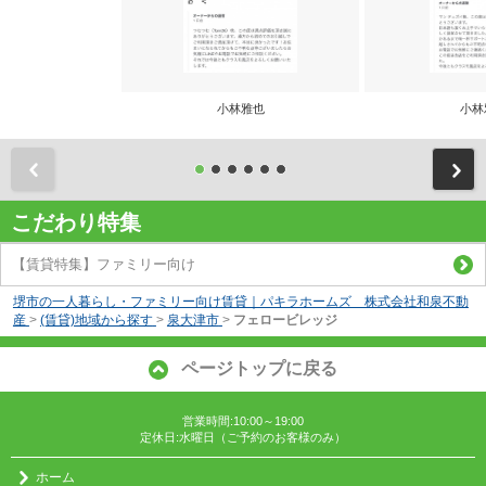
小林雅也
小林
前
こだわり特集
【賃貸特集】ファミリー向け
堺市の一人暮らし・ファミリー向け賃貸｜パキラホームズ 株式会社和泉不動
産
>
(賃貸)地域から探す
>
泉大津市
>
フェロービレッジ
ページトップに戻る
営業時間:10:00～19:00
定休日:水曜日（ご予約のお客様のみ）
ホーム