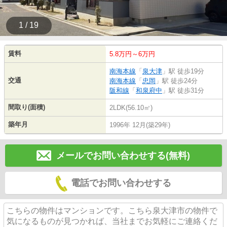
1 / 19
賃料
5.8万円～6万円
南海本線
「
泉大津
」駅 徒歩19分
交通
南海本線
「
忠岡
」駅 徒歩24分
阪和線
「
和泉府中
」駅 徒歩31分
間取り(面積)
2LDK(56.10㎡)
築年月
1996年 12月(築29年)
メールでお問い合わせする(無料)
電話でお問い合わせする
こちらの物件はマンションです。こちら泉大津市の物件で
気になるものが見つかれば、当社までお気軽にご連絡くだ