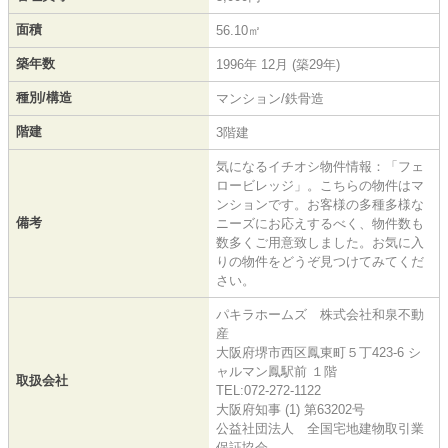
面積
56.10㎡
築年数
1996年 12月 (築29年)
種別/構造
マンション/鉄骨造
階建
3階建
気になるイチオシ物件情報：「フェ
ロービレッジ」。こちらの物件はマ
ンションです。お客様の多種多様な
備考
ニーズにお応えするべく、物件数も
数多くご用意致しました。お気に入
りの物件をどうぞ見つけてみてくだ
さい。
パキラホームズ 株式会社和泉不動
産
大阪府堺市西区鳳東町５丁423-6 シ
ャルマン鳳駅前 １階
取扱会社
TEL:072-272-1122
大阪府知事 (1) 第63202号
公益社団法人 全国宅地建物取引業
保証協会