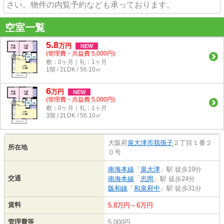
さい。物件の内覧予約なども承っております。
空室一覧
5.8
万
円
NEW
(管理費・共益費 5,000円)
敷：0ヶ月｜礼：1ヶ月
1階 / 2LDK / 56.10㎡
6
万
円
NEW
(管理費・共益費 5,000円)
敷：0ヶ月｜礼：1ヶ月
3階 / 2LDK / 56.10㎡
大阪府
泉大津市
我孫子
２丁目１番２
所在地
０号
南海本線
「
泉大津
」駅 徒歩19分
交通
南海本線
「
忠岡
」駅 徒歩24分
阪和線
「
和泉府中
」駅 徒歩31分
賃料
5.8万円～6万円
管理費等
5,000円