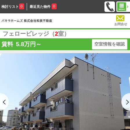
0
0
検討リスト
最近見た物件
お問合せ
フェロービレッジ（
2
室）
賃料
5.8
万円～
空室情報を確認