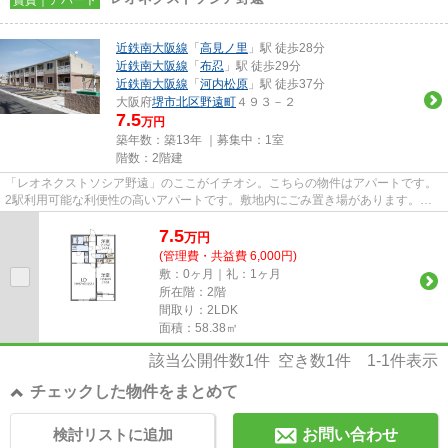
近鉄南大阪線
「
高見ノ里
」駅 徒歩28分
近鉄南大阪線
「
布忍
」駅 徒歩29分
近鉄南大阪線
「
河内松原
」駅 徒歩37分
大阪府
堺市北区
野遠町
４９３－２
7.5
万円
築年数：築13年 ｜募集中：
1室
階数：2階建
「レオネクストソシア野遠」のここがイチオシ。こちらの物件はアパートです。
2駅利用可能な利便性の高いアパートです。敷地内にごみ置き場があります。お
客様の多種多様なニーズに応え...
7.5
万
円
(管理費・共益費 6,000円)
敷：0ヶ月｜礼：1ヶ月
所在階：2階
間取り：2LDK
面積：58.38㎡
該当公開件数
1
件 空き数
1
件
1-1
件表示
チェックした物件をまとめて
検討リストに追加
お問い合わせ