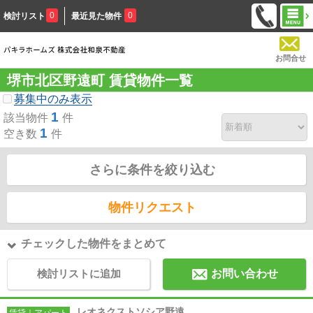
0
0
検討リスト
最近見た物件
お問合せ
堺市北区野遠町 賃貸物件一覧
募集中のみ表示
1
該当物件
件
1
空き数
件
さらに条件を絞り込む
物件リクエスト
チェックした物件をまとめて
検討リストに追加
お問い合わせ
レオネクストソシア野遠
賃貸｜アパート