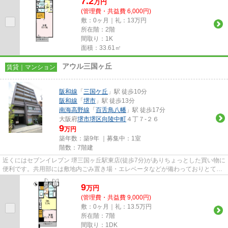
7.2
万
円
(管理費・共益費 6,000円)
敷：0ヶ月｜礼：13万円
所在階：2階
間取り：1K
面積：33.61㎡
アウル三国ヶ丘
賃貸｜マンション
阪和線
「
三国ケ丘
」駅 徒歩10分
阪和線
「
堺市
」駅 徒歩13分
南海高野線
「
百舌鳥八幡
」駅 徒歩17分
大阪府
堺市堺区
向陵中町
４丁７-２６
9
万円
築年数：築9年 ｜募集中：
1室
階数：7階建
近くにはセブンイレブン 堺三国ヶ丘駅東店(徒歩7分)がありちょっとした買い物に
便利です。共用部には敷地内ごみ置き場・エレベータなどが備わっておりとても
充実しています。築9年の物...
9
万
円
(管理費・共益費 9,000円)
敷：0ヶ月｜礼：13.5万円
所在階：7階
間取り：1DK