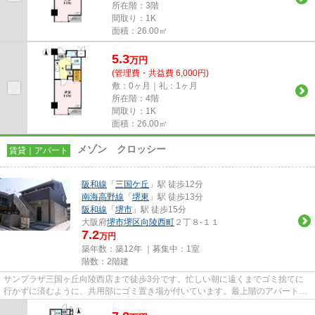
所在階：3階
間取り：1K
面積：26.00㎡
5.3
万
円
(管理費・共益費 6,000円)
敷：0ヶ月｜礼：1ヶ月
所在階：4階
間取り：1K
面積：26.00㎡
メゾン クロッシー
賃貸｜アパート
阪和線
「
三国ケ丘
」駅 徒歩12分
南海高野線
「
堺東
」駅 徒歩13分
阪和線
「
堺市
」駅 徒歩15分
大阪府
堺市堺区
向陵西町
２丁８-１１
7.2
万円
築年数：築12年 ｜募集中：
1室
階数：2階建
サンプラザ三国ヶ丘向陵西店まで徒歩3分です。忙しい朝に遠くまでゴミ捨てに
行かずに済むように、共用部にゴミ置き場が付いています。最上階のアパートで
す。駅まで徒歩12分と、立地が...