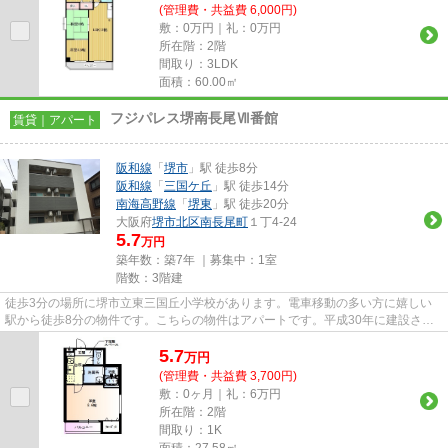
(管理費・共益費 6,000円)
敷：0万円｜礼：0万円
所在階：2階
間取り：3LDK
面積：60.00㎡
フジパレス堺南長尾Ⅶ番館
賃貸｜アパート
阪和線
「
堺市
」駅 徒歩8分
阪和線
「
三国ケ丘
」駅 徒歩14分
南海高野線
「
堺東
」駅 徒歩20分
大阪府
堺市北区
南長尾町
１丁4-24
5.7
万円
築年数：築7年 ｜募集中：
1室
階数：3階建
徒歩3分の場所に堺市立東三国丘小学校があります。電車移動の多い方に嬉しい
駅から徒歩8分の物件です。こちらの物件はアパートです。平成30年に建設され
た物件です。こちらの物件詳細...
5.7
万
円
(管理費・共益費 3,700円)
敷：0ヶ月｜礼：6万円
所在階：2階
間取り：1K
面積：27.58㎡