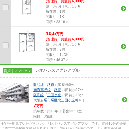
(管理費・共益費 6,000円)
敷：0ヶ月｜礼：1ヶ月
所在階：1階
間取り：1K
面積：23.18㎡
10.5
万
円
(管理費・共益費 6,000円)
敷：0ヶ月｜礼：1ヶ月
所在階：2階
間取り：1LDK
面積：46.37㎡
レオパレスアグレアブル
賃貸｜マンション
阪和線
「
堺市
」駅 徒歩6分
南海高野線
「
堺東
」駅 徒歩17分
阪和線
「
三国ケ丘
」駅 徒歩18分
大阪府
堺市堺区
北三国ヶ丘町
８丁
7
万円
築年数：築16年 ｜募集中：
1室
階数：3階建
ぜひ一度見ていただきたい、「レオパレスアグレアブル」です。徒歩10分の距離
に堺市立長尾中学校があるのも魅力。2駅利用可物件なので、よく電車を利用す