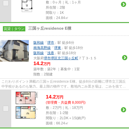
敷：0ヶ月｜礼：1ヶ月
所在階：2階
間取り：1K
面積：24.84㎡
三国ヶ丘residence E棟
賃貸｜タウン
阪和線
「
堺市
」駅 徒歩6分
南海高野線
「
堺東
」駅 徒歩18分
阪和線
「
浅香
」駅 徒歩18分
大阪府
堺市堺区
北三国ヶ丘町
７丁３-１５
14.2
万円
築年数：築2年 ｜募集中：
1室
階数：2階建
こだわりポイント満載の三国ヶ丘residence E棟。徒歩8分の距離に堺市立三国丘
中学校があるのも魅力。最上階の物件です。敷地内ごみ置き場は、ごみを捨てる
手間を減らしてくれます。当...
14.2
万
円
(管理費・共益費 8,000円)
敷：2万円｜礼：18万円
所在階：1-2階
間取り：2LDK＋1S(納戸)
面積：66.24㎡