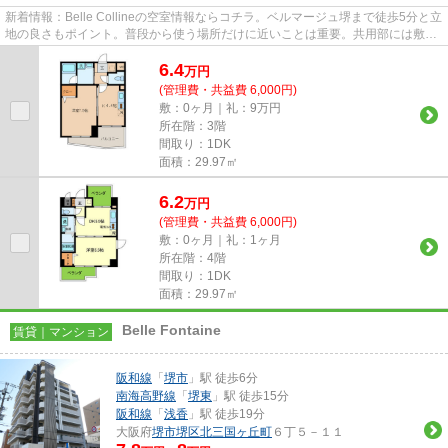
新着情報：Belle Collineの空室情報ならコチラ。ベルマージュ堺まで徒歩5分と立
地の良さもポイント。普段から使う場所だけに近いことは重要。共用部には敷地
内ごみ置き場・エレベータ...
6.4
万
円
(管理費・共益費 6,000円)
敷：0ヶ月｜礼：9万円
所在階：3階
間取り：1DK
面積：29.97㎡
6.2
万
円
(管理費・共益費 6,000円)
敷：0ヶ月｜礼：1ヶ月
所在階：4階
間取り：1DK
面積：29.97㎡
Belle Fontaine
賃貸｜マンション
阪和線
「
堺市
」駅 徒歩6分
南海高野線
「
堺東
」駅 徒歩15分
阪和線
「
浅香
」駅 徒歩19分
大阪府
堺市堺区
北三国ヶ丘町
６丁５－１１