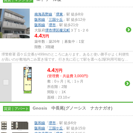
南海高野線
「
堺東
」駅 徒歩8分
阪和線
「
三国ケ丘
」駅 徒歩12分
阪和線
「
堺市
」駅 徒歩21分
大阪府
堺市堺区
榎元町
３丁１-２６
4.4
万円
築年数：築26年 ｜募集中：
1室
階数：3階建
堺警察署 霞ケ丘交番が499mのところにあります。あると使い勝手がよく利便性
が高いのが敷地内ごみ置き場です。行き先に応じて駅を選べる2駅利用可能な物
件です。こちらは徒歩8分に立地...
4.4
万
円
(管理費・共益費 3,000円)
敷：0ヶ月｜礼：1ヶ月
所在階：2階
間取り：1K
面積：23.10㎡
Gnosis 中長尾(グノーシス ナカナガオ)
賃貸｜アパート
阪和線
「
堺市
」駅 徒歩6分
阪和線
「
三国ケ丘
」駅 徒歩15分