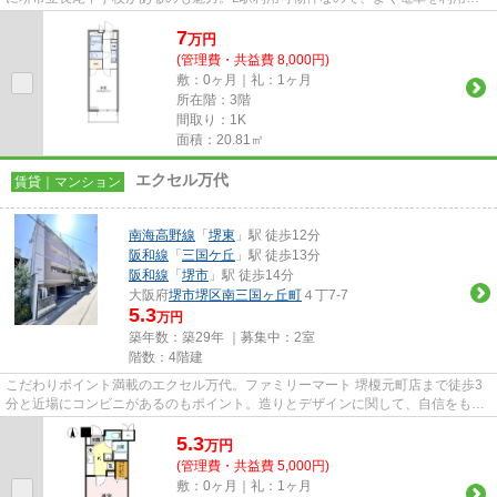
る方にピッタリですね。通勤や...
7
万
円
(管理費・共益費 8,000円)
敷：0ヶ月｜礼：1ヶ月
所在階：3階
間取り：1K
面積：20.81㎡
エクセル万代
賃貸｜マンション
南海高野線
「
堺東
」駅 徒歩12分
阪和線
「
三国ケ丘
」駅 徒歩13分
阪和線
「
堺市
」駅 徒歩14分
大阪府
堺市堺区
南三国ヶ丘町
４丁7-7
5.3
万円
築年数：築29年 ｜募集中：
2室
階数：4階建
こだわりポイント満載のエクセル万代。ファミリーマート 堺榎元町店まで徒歩3
分と近場にコンビニがあるのもポイント。造りとデザインに関して、自信をもっ
て情報を提供できるマンショ...
5.3
万
円
(管理費・共益費 5,000円)
敷：0ヶ月｜礼：1ヶ月