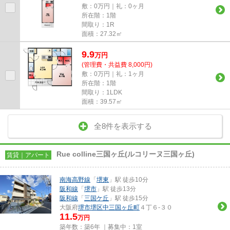
敷：0万円｜礼：0ヶ月
所在階：1階
間取り：1R
面積：27.32㎡
9.9
万
円
(管理費・共益費 8,000円)
敷：0万円｜礼：1ヶ月
所在階：1階
間取り：1LDK
面積：39.57㎡
全8件を表示する
Rue colline三国ヶ丘(ルコリーヌ三国ヶ丘)
賃貸｜アパート
南海高野線
「
堺東
」駅 徒歩10分
阪和線
「
堺市
」駅 徒歩13分
阪和線
「
三国ケ丘
」駅 徒歩15分
大阪府
堺市堺区
中三国ヶ丘町
４丁６-３０
11.5
万円
築年数：築6年 ｜募集中：
1室