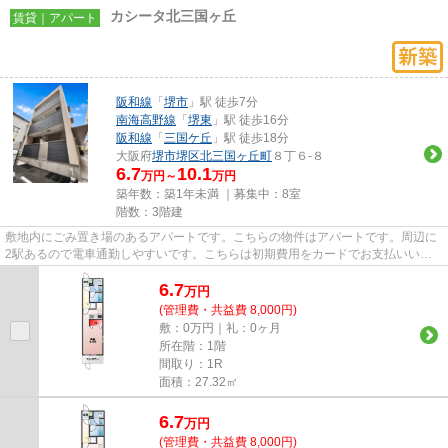
カシータ北三国ヶ丘
賃貸｜アパート
阪和線
「
堺市
」駅 徒歩7分
南海高野線
「
堺東
」駅 徒歩16分
阪和線
「
三国ケ丘
」駅 徒歩18分
大阪府
堺市堺区
北三国ヶ丘町
８丁６-８
6.7
10.1
万円～
万円
築年数：築1年未満 ｜募集中：
8室
階数：3階建
敷地内にごみ置き場のあるアパートです。こちらの物件はアパートです。周辺に
2駅あるので電車通勤しやすいです。こちらは初期費用をカードでお支払いいた
だける物件なので、支払い手続...
6.7
万
円
(管理費・共益費 8,000円)
敷：0万円｜礼：0ヶ月
所在階：1階
間取り：1R
面積：27.32㎡
6.7
万
円
(管理費・共益費 8,000円)