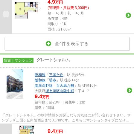
4.9
万
円
(管理費・共益費 3,000円)
敷：0ヶ月｜礼：0ヶ月
所在階：4階
間取り：1K
面積：21.60㎡
全4件を表示する
グレートシャルム
賃貸｜マンション
阪和線
「
三国ケ丘
」駅 徒歩8分
阪和線
「
堺市
」駅 徒歩14分
南海高野線
「
百舌鳥八幡
」駅 徒歩16分
大阪府
堺市堺区
向陵中町
１丁４-７
9.4
万円
築年数：築28年 ｜募集中：
1室
階数：4階建
「グレートシャルム」の物件情報をお探しならお気軽にお問い合わせ下さい。サ
ンプラザ三国ヶ丘向陵西店まで317mです。こちらはマンションタイプになりま
す。清潔な敷地内ごみ置き場も...
9.4
万
円