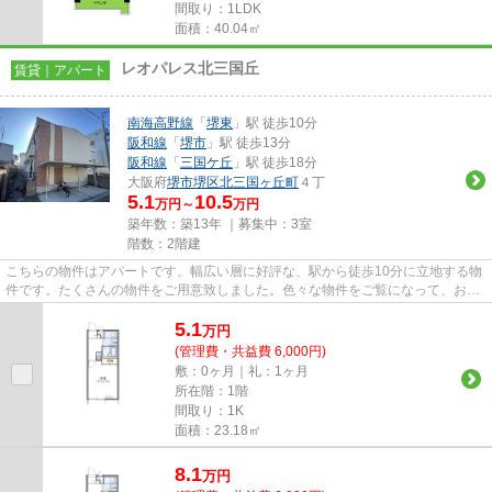
間取り：1LDK
面積：40.04㎡
レオパレス北三国丘
賃貸｜アパート
南海高野線
「
堺東
」駅 徒歩10分
阪和線
「
堺市
」駅 徒歩13分
阪和線
「
三国ケ丘
」駅 徒歩18分
大阪府
堺市堺区
北三国ヶ丘町
４丁
5.1
10.5
万円～
万円
築年数：築13年 ｜募集中：
3室
階数：2階建
こちらの物件はアパートです。幅広い層に好評な、駅から徒歩10分に立地する物
件です。たくさんの物件をご用意致しました。色々な物件をご覧になって、お気
に入りの物件を見つけましょ...
5.1
万
円
(管理費・共益費 6,000円)
敷：0ヶ月｜礼：1ヶ月
所在階：1階
間取り：1K
面積：23.18㎡
8.1
万
円