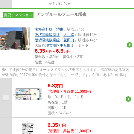
面積：35.40㎡
アンプルールフェール堺東
賃貸｜マンション
南海高野線
「
堺東
」駅 徒歩4分
阪堺電軌阪堺線
「
大小路
」駅 徒歩12分
阪堺電軌阪堺線
「
花田口
」駅 徒歩14分
大阪府
堺市堺区
中瓦町
１丁３－９
6.35
6.8
万円～
万円
築年数：築9年 ｜募集中：
2室
階数：4階建
歩いて徒歩4分の場所にオーエスドラッグ堺東店もあります。清潔感のある室内
が魅力的な2017年築の物件となっており、一押しです。付近にある2つの駅は、
用途や行き先に応じて使い分け...
6.8
万
円
(管理費・共益費 11,000円)
敷：0ヶ月｜礼：1ヶ月
所在階：1階
間取り：1K
面積：24.84㎡
6.35
万
円
(管理費・共益費 11,000円)