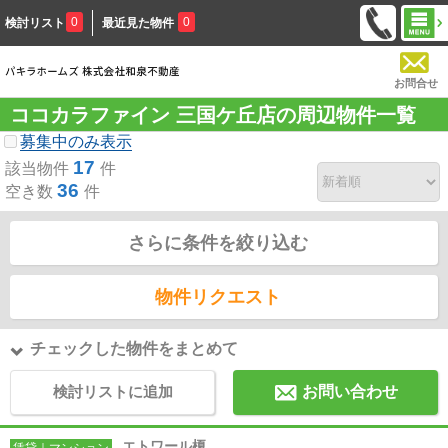
0
0
検討リスト
最近見た物件
お問合せ
ココカラファイン 三国ケ丘店の周辺物件一覧
募集中のみ表示
17
該当物件
件
36
空き数
件
さらに条件を絞り込む
物件リクエスト
チェックした物件をまとめて
検討リストに追加
お問い合わせ
エトワール榎
賃貸｜マンション