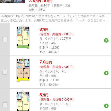
7.8
8
万円～
万円
築年数：築16年 ｜募集中：
3室
階数：9階建
新着情報：Belle Fontaineの空室情報ならコチラ。徒歩11分の場所に堺市立東三
国丘小学校があります。共用部には敷地内ごみ置き場・エレベータなどが揃って
おり、とても充実しています...
8
万
円
(管理費・共益費 7,000円)
敷：0ヶ月｜礼：12万円
所在階：4階
間取り：1LDK
面積：40.04㎡
7.8
万
円
(管理費・共益費 7,000円)
敷：0ヶ月｜礼：9万円
所在階：6階
間取り：1LDK
面積：40.04㎡
8
万
円
(管理費・共益費 7,000円)
敷：0ヶ月｜礼：10万円
所在階：6階