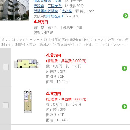
南海高野線
「
堺東
」駅 徒歩7分
阪和線
「
三国ケ丘
」駅 徒歩20分
阪堺電軌阪堺線
「
大小路
」駅 徒歩15分
大阪府
堺市堺区
新町
５－３３
4.9
万円
築年数：築31年 ｜募集中：
4室
階数：4階建
近くにはファミリーマート 堺市役所前店(徒歩3分)がありちょっとした買い物に便
利です。利便性の高い、敷地内ゴミ置き場が付いています。こちらはマンション
タイプになります。駅から...
4.9
万
円
(管理費・共益費 3,000円)
敷：0万円｜礼：0万円
所在階：3階
間取り：1R
面積：19.44㎡
4.9
万
円
(管理費・共益費 3,000円)
敷：0万円｜礼：0ヶ月
所在階：3階
間取り：1R
面積：19.44㎡