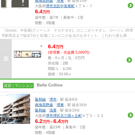
南海高野線
「
堺東
」駅 徒歩15分
大阪府
堺市北区
中長尾町
１丁４－７
6.4
万円
築年数：築7年 ｜募集中：
1室
階数：3階建
「Gnosis 中長尾(グノーシス ナカナガオ)」のここがイチオシ。ローソン JR堺
市駅前店まで徒歩7分と近場にコンビニがあるのもポイント。こだわり派も満足
できるデザイナーズアパート...
6.4
万
円
(管理費・共益費 5,000円)
敷：0ヶ月｜礼：0万円
所在階：2階
間取り：1LDK
面積：33.06㎡
Belle Colline
賃貸｜マンション
阪和線
「
堺市
」駅 徒歩6分
南海高野線
「
堺東
」駅 徒歩16分
阪和線
「
浅香
」駅 徒歩19分
大阪府
堺市堺区
北三国ヶ丘町
６丁５－２３
6.2
6.4
万円～
万円
築年数：築23年 ｜募集中：
2室
階数：4階建