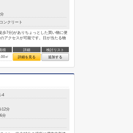
5分
コンクリート
徒歩7分)がありちょっとした買い物に便
でのアクセスが可能です。日が当たる物
面積
詳細
検討リスト
4.00㎡
詳細を見る
追加する
-4
歩12分
6分