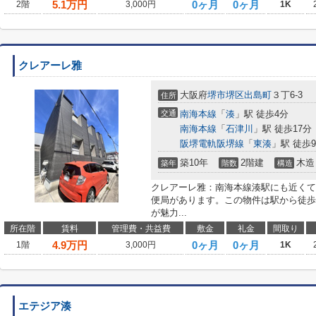
5.1
万円
0ヶ月
0ヶ月
2階
3,000円
1K
クレアーレ雅
大阪府
堺市堺区
出島町
３丁6-3
住所
交通
南海本線
「
湊
」駅 徒歩4分
南海本線
「
石津川
」駅 徒歩17分
阪堺電軌阪堺線
「
東湊
」駅 徒歩
築10年
2階建
木造
築年
階数
構造
クレアーレ雅：南海本線湊駅にも近くて
便局があります。この物件は駅から徒歩
が魅力...
所在階
賃料
管理費・共益費
敷金
礼金
間取り
4.9
万円
0ヶ月
0ヶ月
1階
3,000円
1K
エテジア湊