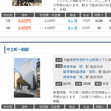
「フジパレス湊駅北サウス」のここがイ
小学校があります。駅まで徒歩2分の位
す。令和...
所在階
賃料
管理費・共益費
敷金
礼金
間取り
6.5
万円
0ヶ月
1階
4,100円
7万円
1LDK
4
5.9
万円
0ヶ月
3階
4,100円
6万円
1K
3
中之町一刻邸
大阪府
堺市堺区
中之町西
２丁2-2
住所
交通
南海本線
「
堺
」駅 徒歩11分
阪堺電軌阪堺線
「
宿院
」駅 徒歩
南海本線
「
湊
」駅 徒歩16分
築9年
2階建
木造
築年
階数
構造
新着情報：中之町一刻邸の空室情報なら
学校があります。ごみ捨ての煩わしさを
移動...
所在階
賃料
管理費・共益費
敷金
礼金
間取り