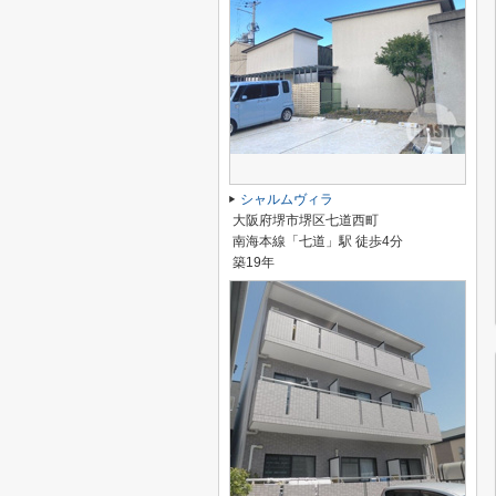
シャルムヴィラ
大阪府堺市堺区七道西町
南海本線「七道」駅 徒歩4分
築19年