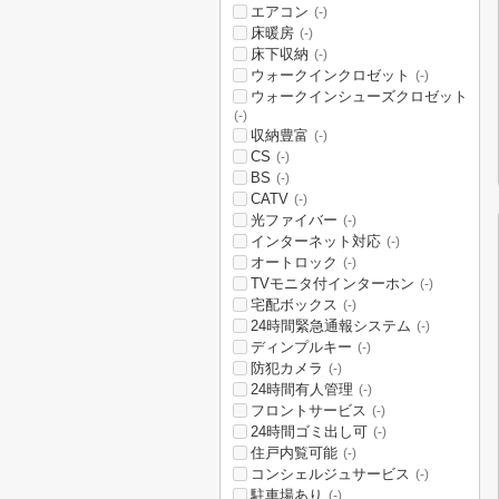
エアコン
(-)
床暖房
(-)
床下収納
(-)
ウォークインクロゼット
(-)
ウォークインシューズクロゼット
(-)
収納豊富
(-)
CS
(-)
BS
(-)
CATV
(-)
光ファイバー
(-)
インターネット対応
(-)
オートロック
(-)
TVモニタ付インターホン
(-)
宅配ボックス
(-)
24時間緊急通報システム
(-)
ディンプルキー
(-)
防犯カメラ
(-)
24時間有人管理
(-)
フロントサービス
(-)
24時間ゴミ出し可
(-)
住戸内覧可能
(-)
コンシェルジュサービス
(-)
駐車場あり
(-)