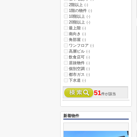
2階以上
(-)
1階の物件
(-)
10階以上
(-)
20階以上
(-)
最上階
(-)
南向き
(-)
角部屋
(-)
ワンフロア
(-)
高層ビル
(-)
飲食店可
(-)
居抜物件
(-)
個別空調
(-)
都市ガス
(-)
下水道
(-)
51
件が該当
新着物件