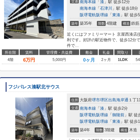
交通
南海本線
「
湊
」駅 徒歩12分
南海本線
「
石津川
」駅 徒歩18分
阪堺電軌阪堺線
「
東湊
」駅 徒歩
築35年
4階建
鉄筋
築年
階数
構造
近くにはファミリーマート 京屋西湊店(
利です。好評の駅近物件で、徒歩12分
件で...
所在階
賃料
管理費・共益費
敷金
礼金
間取り
6
万円
0ヶ月
4階
5,000円
2ヶ月
1LDK
5
フジパレス湊駅北サウス
大阪府
堺市堺区
出島海岸通
１丁11
住所
交通
南海本線
「
湊
」駅 徒歩2分
阪堺電軌阪堺線
「
御陵前
」駅 徒
阪堺電軌阪堺線
「
東湊
」駅 徒歩1
築4年
3階建
木造
築年
階数
構造