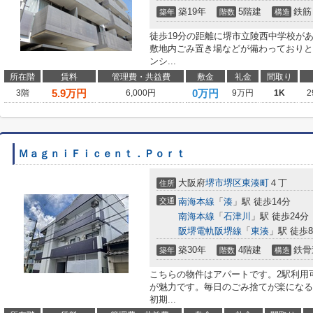
築19年
5階建
鉄筋
築年
階数
構造
徒歩19分の距離に堺市立陵西中学校が
敷地内ごみ置き場などが備わっておりと
ンシ...
所在階
賃料
管理費・共益費
敷金
礼金
間取り
5.9
万円
0万円
3階
6,000円
9万円
1K
2
ＭａｇｎｉＦｉｃｅｎｔ．Ｐｏｒｔ
大阪府
堺市堺区
東湊町
４丁
住所
交通
南海本線
「
湊
」駅 徒歩14分
南海本線
「
石津川
」駅 徒歩24分
阪堺電軌阪堺線
「
東湊
」駅 徒歩
築30年
4階建
鉄骨
築年
階数
構造
こちらの物件はアパートです。2駅利用
が魅力です。毎日のごみ捨てが楽になる
初期...