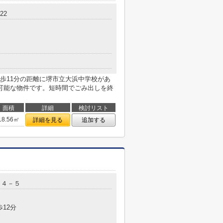
22
歩11分の距離に堺市立大浜中学校があ
可能な物件です。短時間でごみ出しを終
面積
詳細
検討リスト
18.56㎡
詳細を見る
追加する
１４－５
歩12分