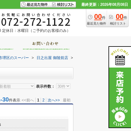
最終更新：2026年08月08日
00
00
件
件
最近見た物件
検討リスト
0
定休日：水曜日（ご予約のお客様のみ）
市堺区のスーパー
>
日之出屋 御陵前店
>
表示件数：
30
件表示
<<前へ
1
2
次へ>>
最初
４