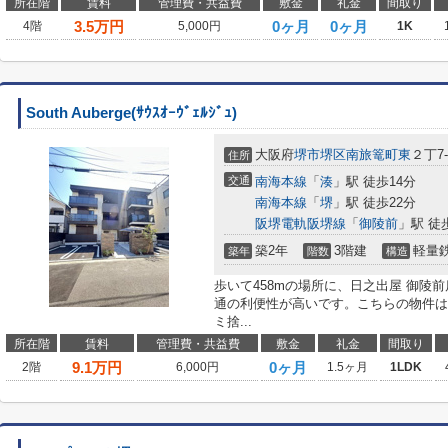
所在階
賃料
管理費・共益費
敷金
礼金
間取り
3.5
万円
0ヶ月
0ヶ月
4階
5,000円
1K
South Auberge(ｻｳｽｵｰｳﾞｪﾙｼﾞｭ)
大阪府
堺市堺区
南旅篭町東
２丁7-
住所
交通
南海本線
「
湊
」駅 徒歩14分
南海本線
「
堺
」駅 徒歩22分
阪堺電軌阪堺線
「
御陵前
」駅 徒
築2年
3階建
軽量
築年
階数
構造
歩いて458mの場所に、日之出屋 御陵
通の利便性が高いです。こちらの物件は
ミ捨...
所在階
賃料
管理費・共益費
敷金
礼金
間取り
9.1
万円
0ヶ月
2階
6,000円
1.5ヶ月
1LDK