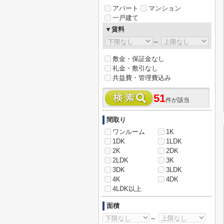
アパート
マンション
一戸建て
▼賃料
～
敷金・保証金なし
礼金・敷引なし
共益費・管理費込み
51
件が該当
間取り
ワンルーム
1K
1DK
1LDK
2K
2DK
2LDK
3K
3DK
3LDK
4K
4DK
4LDK以上
面積
～