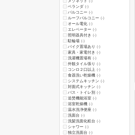
メゾネット
(-)
ベランダ
(-)
バルコニー
(-)
ルーフバルコニー
(-)
オール電化
(-)
エレベーター
(-)
照明器具付き
(-)
駐輪場
(-)
バイク置場あり
(-)
家具・家電付き
(-)
洗濯機置場有
(-)
外観タイル張り
(-)
コンロ２口以上
(-)
食器洗い乾燥機
(-)
システムキッチン
(-)
対面式キッチン
(-)
バス・トイレ別
(-)
追焚機能浴室
(-)
浴室乾燥機
(-)
温水洗浄便座
(-)
洗面台
(-)
洗髪洗面化粧台
(-)
シャワー
(-)
独立洗面台
(-)