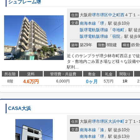
シュプレーム堺
大阪府
堺市堺区
中之町西
４丁１
住所
交通
南海本線
「
堺
」駅 徒歩10分
阪堺電軌阪堺線
「
寺地町
」駅 徒
阪堺電軌阪堺線
「
宿院
」駅 徒歩
築29年
8階建
鉄骨
築年
階数
構造
近くのサンプラザ堺少林寺町西店まで徒
タ・敷地内ごみ置き場など様々な設備や
駅利...
所在階
賃料
管理費・共益費
敷金
礼金
間取り
4.6
万円
0ヶ月
8階
6,000円
5万円
1R
2
CASA大浜
大阪府
堺市堺区
大浜中町
２丁１-
住所
交通
南海本線
「
湊
」駅 徒歩10分
南海本線
「
堺
」駅 徒歩13分