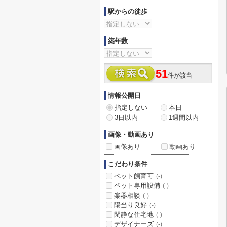
駅からの徒歩
築年数
51
件が該当
情報公開日
指定しない
本日
3日以内
1週間以内
画像・動画あり
画像あり
動画あり
こだわり条件
ペット飼育可
(-)
ペット専用設備
(-)
楽器相談
(-)
陽当り良好
(-)
閑静な住宅地
(-)
デザイナーズ
(-)