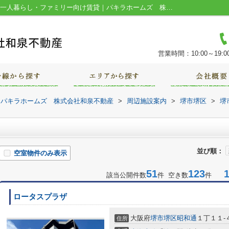
日之出屋 御陵前店周辺の物件一覧｜堺市の一人暮らし・ファミリー向け賃貸｜パキラホームズ 株式会社和泉不動産
営業時間：10:00～19:0
｜パキラホームズ 株式会社和泉不動産
>
周辺施設案内
>
堺市堺区
>
堺
並び順：
空室物件のみ表示
51
123
1-
該当公開件数
件 空き数
件
ロータスプラザ
大阪府
堺市堺区
昭和通
１丁１１-
住所