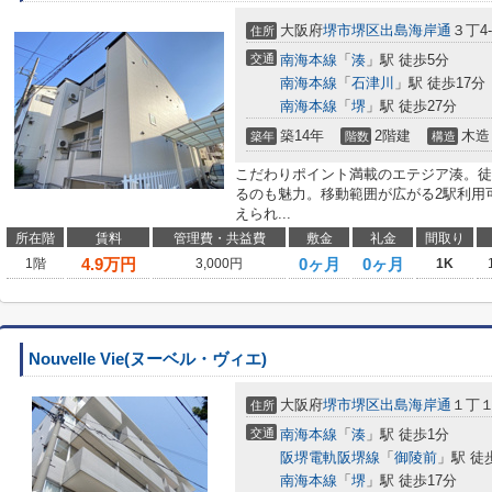
大阪府
堺市堺区
出島海岸通
３丁4-
住所
交通
南海本線
「
湊
」駅 徒歩5分
南海本線
「
石津川
」駅 徒歩17分
南海本線
「
堺
」駅 徒歩27分
築14年
2階建
木造
築年
階数
構造
こだわりポイント満載のエテジア湊。徒
るのも魅力。移動範囲が広がる2駅利用
えられ...
所在階
賃料
管理費・共益費
敷金
礼金
間取り
4.9
万円
0ヶ月
0ヶ月
1階
3,000円
1K
Nouvelle Vie(ヌーベル・ヴィエ)
大阪府
堺市堺区
出島海岸通
１丁
住所
交通
南海本線
「
湊
」駅 徒歩1分
阪堺電軌阪堺線
「
御陵前
」駅 徒
南海本線
「
堺
」駅 徒歩17分