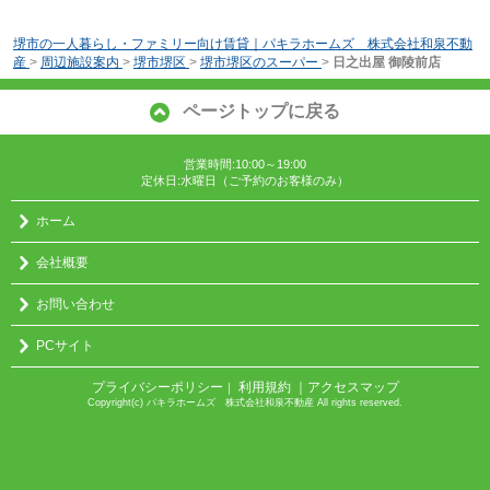
堺市の一人暮らし・ファミリー向け賃貸｜パキラホームズ 株式会社和泉不動
産
>
周辺施設案内
>
堺市堺区
>
堺市堺区のスーパー
>
日之出屋 御陵前店
ページトップに戻る
営業時間:10:00～19:00
定休日:水曜日（ご予約のお客様のみ）
ホーム
会社概要
お問い合わせ
PCサイト
プライバシーポリシー
利用規約
｜アクセスマップ
｜
Copyright(c) パキラホームズ 株式会社和泉不動産 All rights reserved.