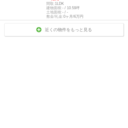
間取:
1LDK
建物面積:
- / 10.59坪
土地面積:
- / -
敷金/礼金:
0ヶ月/6万円
近くの物件をもっと見る