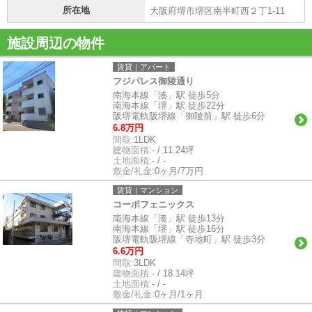
所在地
大阪府堺市堺区南半町西２丁1-11
施設周辺の物件
賃貸｜アパート
フジパレス御陵通り
南海本線「湊」駅 徒歩5分
南海本線「堺」駅 徒歩22分
阪堺電軌阪堺線「御陵前」駅 徒歩6分
6.8万円
間取:
1LDK
建物面積:
- / 11.24坪
土地面積:
- / -
敷金/礼金:
0ヶ月/7万円
賃貸｜マンション
コーポフェニックス
南海本線「湊」駅 徒歩13分
南海本線「堺」駅 徒歩16分
阪堺電軌阪堺線「寺地町」駅 徒歩3分
6.6万円
間取:
3LDK
建物面積:
- / 18.14坪
土地面積:
- / -
敷金/礼金:
0ヶ月/1ヶ月