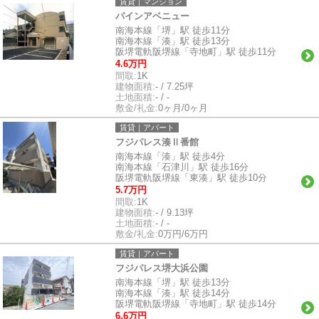
賃貸｜マンション
パインアベニュー
南海本線「堺」駅 徒歩11分
南海本線「湊」駅 徒歩13分
阪堺電軌阪堺線「寺地町」駅 徒歩11分
4.6万円
間取:
1K
建物面積:
- / 7.25坪
土地面積:
- / -
敷金/礼金:
0ヶ月/0ヶ月
賃貸｜アパート
フジパレス湊Ⅱ番館
南海本線「湊」駅 徒歩4分
南海本線「石津川」駅 徒歩16分
阪堺電軌阪堺線「東湊」駅 徒歩10分
5.7万円
間取:
1K
建物面積:
- / 9.13坪
土地面積:
- / -
敷金/礼金:
0万円/6万円
賃貸｜アパート
フジパレス堺大浜公園
南海本線「堺」駅 徒歩13分
南海本線「湊」駅 徒歩14分
阪堺電軌阪堺線「寺地町」駅 徒歩14分
6.6万円