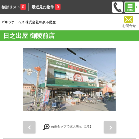
0
0
検討リスト
最近見た物件
お問合せ
日之出屋 御陵前店
前
次
画像タップで拡大表示【
1
/1】