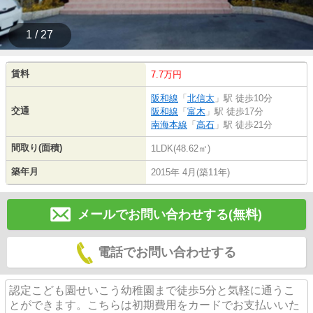
1 / 27
賃料
7.7万円
阪和線
「
北信太
」駅 徒歩10分
交通
阪和線
「
富木
」駅 徒歩17分
南海本線
「
高石
」駅 徒歩21分
間取り(面積)
1LDK(48.62㎡)
築年月
2015年 4月(築11年)
メールでお問い合わせする(無料)
電話でお問い合わせする
認定こども園せいこう幼稚園まで徒歩5分と気軽に通うこ
とができます。こちらは初期費用をカードでお支払いいた