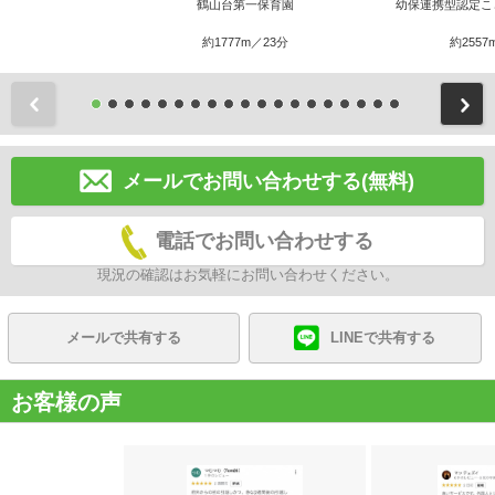
鶴山台第一保育園
幼保連携型認定こ
約1777m／23分
約2557
前
メールでお問い合わせする(無料)
電話でお問い合わせする
現況の確認はお気軽にお問い合わせください。
メールで共有する
LINEで共有する
お客様の声