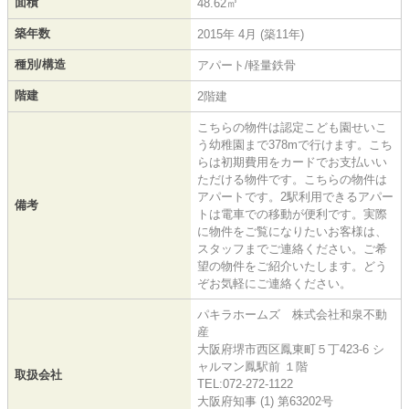
面積
48.62㎡
築年数
2015年 4月 (築11年)
種別/構造
アパート/軽量鉄骨
階建
2階建
こちらの物件は認定こども園せいこ
う幼稚園まで378mで行けます。こち
らは初期費用をカードでお支払いい
ただける物件です。こちらの物件は
アパートです。2駅利用できるアパー
備考
トは電車での移動が便利です。実際
に物件をご覧になりたいお客様は、
スタッフまでご連絡ください。ご希
望の物件をご紹介いたします。どう
ぞお気軽にご連絡ください。
パキラホームズ 株式会社和泉不動
産
大阪府堺市西区鳳東町５丁423-6 シ
ャルマン鳳駅前 １階
取扱会社
TEL:072-272-1122
大阪府知事 (1) 第63202号