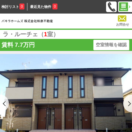
0
0
検討リスト
最近見た物件
お問合せ
ラ・ルーチェ（
1
室）
賃料
7.7万円
空室情報を確認