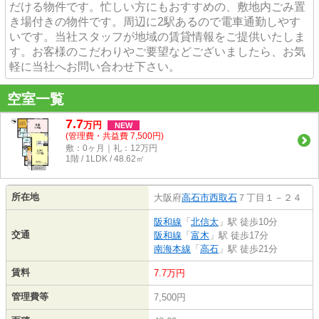
だける物件です。忙しい方にもおすすめの、敷地内ごみ置
き場付きの物件です。周辺に2駅あるので電車通勤しやす
いです。当社スタッフが地域の賃貸情報をご提供いたしま
す。お客様のこだわりやご要望などございましたら、お気
軽に当社へお問い合わせ下さい。
空室一覧
7.7
万
円
NEW
(管理費・共益費 7,500円)
敷：0ヶ月｜礼：12万円
1階 / 1LDK / 48.62㎡
所在地
大阪府
高石市
西取石
７丁目１－２４
阪和線
「
北信太
」駅 徒歩10分
交通
阪和線
「
富木
」駅 徒歩17分
南海本線
「
高石
」駅 徒歩21分
賃料
7.7万円
管理費等
7,500円