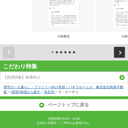
小林雅也
小林
前
こだわり特集
【賃貸特集】単身向け
堺市の一人暮らし・ファミリー向け賃貸｜パキラホームズ 株式会社和泉不動
産
>
(賃貸)地域から探す
>
高石市
>
ラ・ルーチェ
ページトップに戻る
営業時間:10:00～19:00
定休日:水曜日（ご予約のお客様のみ）