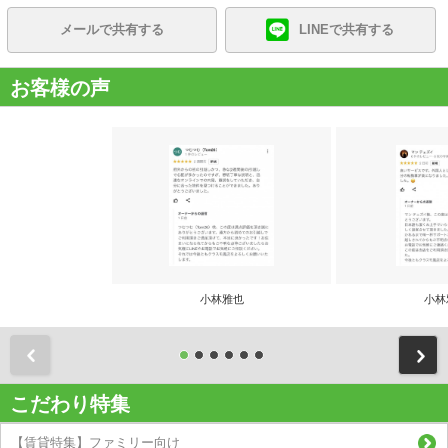
メールで共有する
LINEで共有する
お客様の声
小林雅也
小林
前
こだわり特集
【賃貸特集】ファミリー向け