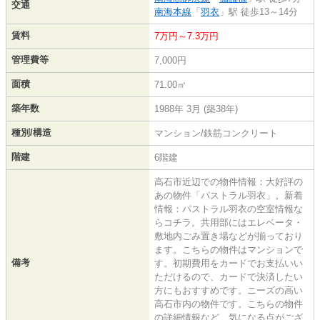
交通
南海本線
「
羽衣
」駅 徒歩13～14分
賃料
7万円～7.3万円
管理費等
7,000円
面積
71.00㎡
築年数
1988年 3月 (築38年)
種別/構造
マンション/鉄筋コンクリート
階建
6階建
高石市近辺での物件情報：大好評の
あの物件「パストラル羽衣」。新着
情報：パストラル羽衣の空室情報な
らコチラ。共用部にはエレベータ・
敷地内ごみ置き場などが揃っており
ます。こちらの物件はマンションで
備考
す。初期費用をカードでお支払いい
ただけるので、カードで決済したい
方にもおすすめです。ニーズの高い
高石市内の物件です。こちらの物件
の詳細情報など、気になる点がござ