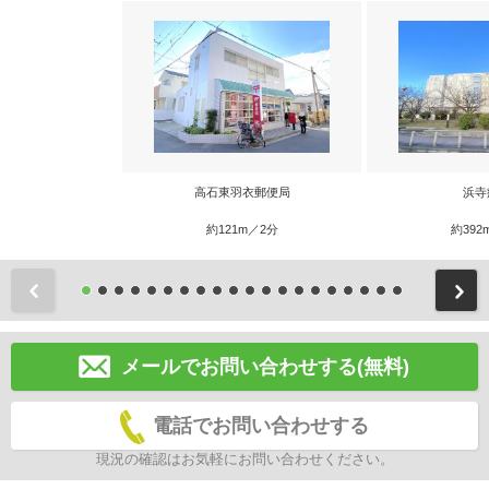
高石東羽衣郵便局
浜寺
約121m／2分
約392
前
メールでお問い合わせする(無料)
電話でお問い合わせする
現況の確認はお気軽にお問い合わせください。