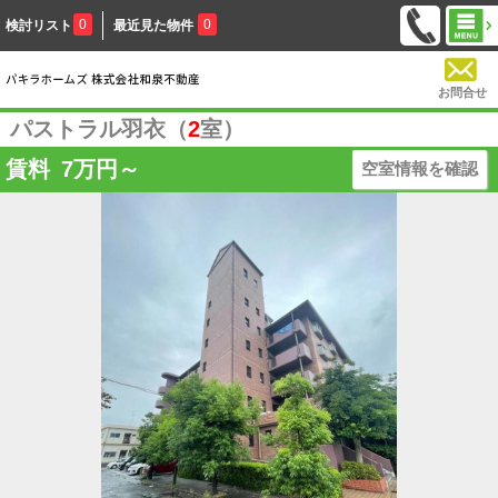
0
0
検討リスト
最近見た物件
お問合せ
パストラル羽衣（
2
室）
賃料
7
万円～
空室情報を確認