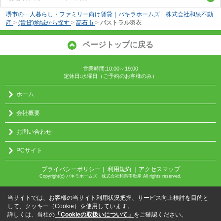
堺市の一人暮らし・ファミリー向け賃貸｜パキラホームズ 株式会社和泉不動
産
>
(賃貸)地域から探す
>
高石市
>
パストラル羽衣
ページトップに戻る
営業時間:10:00～19:00
定休日:水曜日（ご予約のお客様のみ）
ホーム
会社概要
お問い合わせ
PCサイト
プライバシーポリシー
利用規約
｜アクセスマップ
｜
Copyright(c) パキラホームズ 株式会社和泉不動産 All rights reserved.
当サイトでは、お客様の当サイト利用状況把握、サービス向上検討を目的と
して、クッキー（Cookie）を使用しています。
詳しくは、当社の
「Cookieの取扱いについて」
をご確認ください。