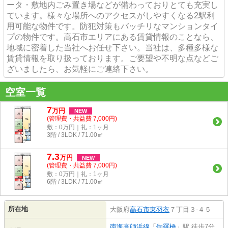
ータ・敷地内ごみ置き場などが備わっておりとても充実し
ています。様々な場所へのアクセスがしやすくなる2駅利
用可能な物件です。防犯対策もバッチリなマンションタイ
プの物件です。高石市エリアにある賃貸情報のことなら、
地域に密着した当社へお任せ下さい。当社は、多種多様な
賃貸情報を取り扱っております。ご要望や不明な点などご
ざいましたら、お気軽にご連絡下さい。
空室一覧
7
万
円
NEW
(管理費・共益費 7,000円)
敷：0万円｜礼：1ヶ月
3階 / 3LDK / 71.00㎡
7.3
万
円
NEW
(管理費・共益費 7,000円)
敷：0万円｜礼：1ヶ月
6階 / 3LDK / 71.00㎡
所在地
大阪府
高石市
東羽衣
７丁目３-４５
南海高師浜線
「
伽羅橋
」駅 徒歩7分