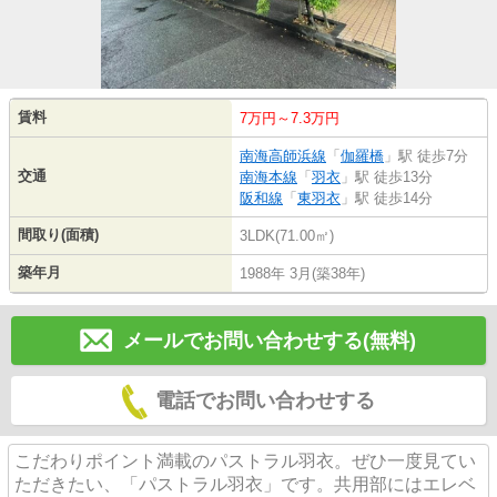
賃料
7万円～7.3万円
南海高師浜線
「
伽羅橋
」駅 徒歩7分
交通
南海本線
「
羽衣
」駅 徒歩13分
阪和線
「
東羽衣
」駅 徒歩14分
間取り(面積)
3LDK(71.00㎡)
築年月
1988年 3月(築38年)
メールでお問い合わせする(無料)
電話でお問い合わせする
こだわりポイント満載のパストラル羽衣。ぜひ一度見てい
ただきたい、「パストラル羽衣」です。共用部にはエレベ