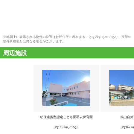
※地図上に表示される物件の位置は付近住所に所在することを表すものであり、実際の
物件所在地とは異なる場合がございます。
周辺施設
幼保連携型認定こども園羽衣保育園
鶴山台第
約1197m／15分
約3477