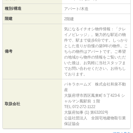
種別/構造
アパート/木造
階建
2階建
気になるイチオシ物件情報：「クレ
イノビレッジ」。魅力的な駅近の物
件で、駅まで徒歩6分です。しっかり
とした造りが自慢の築9年の物件。こ
備考
ちらの物件はアパートです。ご希望
の地域から物件の情報をご覧いただ
いた後は、お気軽に当社スタッフま
でお問い合わせください。お待ちし
ております。
パキラホームズ 株式会社和泉不動
産
大阪府堺市西区鳳東町５丁423-6 シ
ャルマン鳳駅前 １階
取扱会社
TEL:072-272-1122
大阪府知事 (1) 第63202号
公益社団法人 全国宅地建物取引業
保証協会