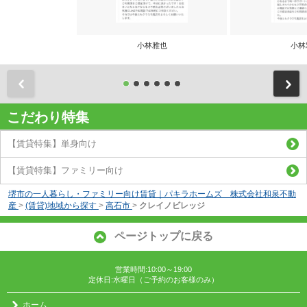
小林雅也
小林
前
こだわり特集
【賃貸特集】単身向け
【賃貸特集】ファミリー向け
堺市の一人暮らし・ファミリー向け賃貸｜パキラホームズ 株式会社和泉不動
産
>
(賃貸)地域から探す
>
高石市
>
クレイノビレッジ
ページトップに戻る
営業時間:10:00～19:00
定休日:水曜日（ご予約のお客様のみ）
ホーム