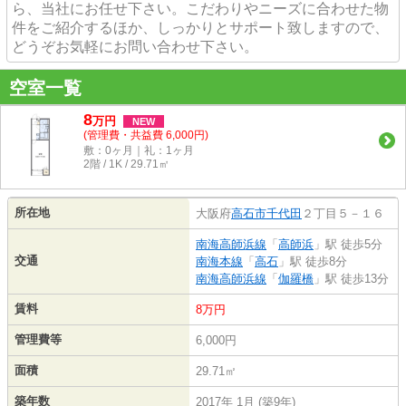
ら、当社にお任せ下さい。こだわりやニーズに合わせた物
件をご紹介するほか、しっかりとサポート致しますので、
どうぞお気軽にお問い合わせ下さい。
空室一覧
8
万
円
NEW
(管理費・共益費 6,000円)
敷：0ヶ月｜礼：1ヶ月
2階 / 1K / 29.71㎡
所在地
大阪府
高石市
千代田
２丁目５－１６
南海高師浜線
「
高師浜
」駅 徒歩5分
交通
南海本線
「
高石
」駅 徒歩8分
南海高師浜線
「
伽羅橋
」駅 徒歩13分
賃料
8万円
管理費等
6,000円
面積
29.71㎡
築年数
2017年 1月 (築9年)