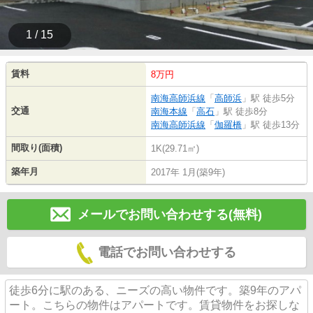
1 / 15
賃料
8万円
南海高師浜線
「
高師浜
」駅 徒歩5分
交通
南海本線
「
高石
」駅 徒歩8分
南海高師浜線
「
伽羅橋
」駅 徒歩13分
間取り(面積)
1K(29.71㎡)
築年月
2017年 1月(築9年)
メールでお問い合わせする(無料)
電話でお問い合わせする
徒歩6分に駅のある、ニーズの高い物件です。築9年のアパ
ート。こちらの物件はアパートです。賃貸物件をお探しな