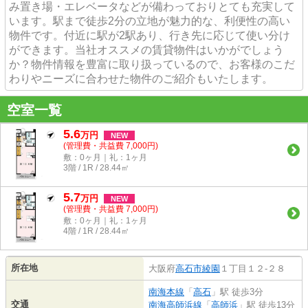
み置き場・エレベータなどが備わっておりとても充実して
います。駅まで徒歩2分の立地が魅力的な、利便性の高い
物件です。付近に駅が2駅あり、行き先に応じて使い分け
ができます。当社オススメの賃貸物件はいかがでしょう
か？物件情報を豊富に取り扱っているので、お客様のこだ
わりやニーズに合わせた物件のご紹介もいたします。
空室一覧
5.6
万
円
NEW
(管理費・共益費 7,000円)
敷：0ヶ月｜礼：1ヶ月
3階 / 1R / 28.44㎡
5.7
万
円
NEW
(管理費・共益費 7,000円)
敷：0ヶ月｜礼：1ヶ月
4階 / 1R / 28.44㎡
所在地
大阪府
高石市
綾園
１丁目１２-２８
南海本線
「
高石
」駅 徒歩3分
交通
南海高師浜線
「
高師浜
」駅 徒歩13分