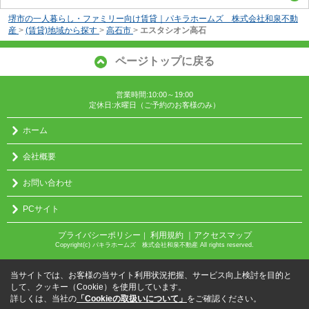
堺市の一人暮らし・ファミリー向け賃貸｜パキラホームズ 株式会社和泉不動
産
>
(賃貸)地域から探す
>
高石市
>
エスタシオン高石
ページトップに戻る
営業時間:10:00～19:00
定休日:水曜日（ご予約のお客様のみ）
ホーム
会社概要
お問い合わせ
PCサイト
プライバシーポリシー
利用規約
｜アクセスマップ
｜
Copyright(c) パキラホームズ 株式会社和泉不動産 All rights reserved.
当サイトでは、お客様の当サイト利用状況把握、サービス向上検討を目的と
して、クッキー（Cookie）を使用しています。
詳しくは、当社の
「Cookieの取扱いについて」
をご確認ください。