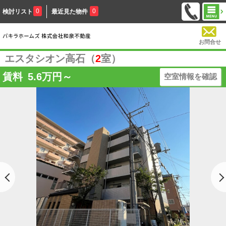
0
0
検討リスト
最近見た物件
お問合せ
エスタシオン高石（
2
室）
賃料
5.6
万円～
空室情報を確認