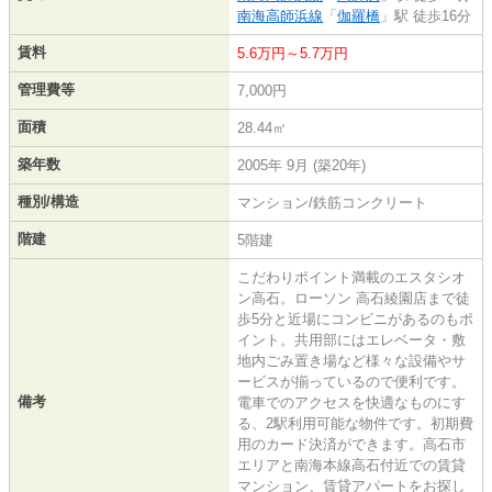
南海高師浜線
「
伽羅橋
」駅 徒歩16分
賃料
5.6万円～5.7万円
管理費等
7,000円
面積
28.44㎡
築年数
2005年 9月 (築20年)
種別/構造
マンション/鉄筋コンクリート
階建
5階建
こだわりポイント満載のエスタシオ
ン高石。ローソン 高石綾園店まで徒
歩5分と近場にコンビニがあるのもポ
イント。共用部にはエレベータ・敷
地内ごみ置き場など様々な設備やサ
ービスが揃っているので便利です。
備考
電車でのアクセスを快適なものにす
る、2駅利用可能な物件です。初期費
用のカード決済ができます。高石市
エリアと南海本線高石付近での賃貸
マンション、賃貸アパートをお探し