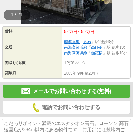
1 / 21
賃料
5.6万円～5.7万円
南海本線
「
高石
」駅 徒歩3分
交通
南海高師浜線
「
高師浜
」駅 徒歩13分
南海高師浜線
「
伽羅橋
」駅 徒歩16分
間取り(面積)
1R(28.44㎡)
築年月
2005年 9月(築20年)
メールでお問い合わせする(無料)
電話でお問い合わせする
こだわりポイント満載のエスタシオン高石。ローソン 高石
綾園店が384m以内にある物件です。共用部には敷地内ご