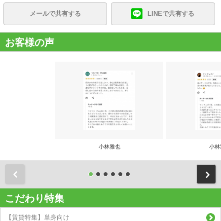
メールで共有する
LINEで共有する
お客様の声
小林雅也
小林
前
こだわり特集
【賃貸特集】単身向け