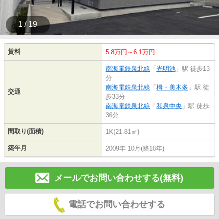
1 / 19
賃料
5.8万円～6.1万円
南海電鉄泉北線
「
光明池
」駅 徒歩13
分
南海電鉄泉北線
「
栂・美木多
」駅 徒
交通
歩33分
南海電鉄泉北線
「
和泉中央
」駅 徒歩
36分
間取り(面積)
1K(21.81㎡)
築年月
2009年 10月(築16年)
メールでお問い合わせする(無料)
電話でお問い合わせする