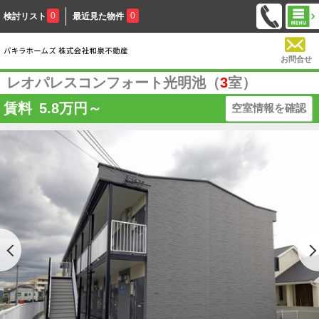
0
0
検討リスト
最近見た物件
お問合せ
レオパレスコンフォート光明池（
3
室）
賃料
5.8
万円～
空室情報を確認