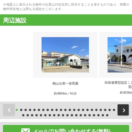
※地図上に表示される物件の位置は付近住所に所在することを表すものであり、実際の
物件所在地とは異なる場合がございます。
周辺施設
幼保連携型認定こ
鶴山台第一保育園
育
約4536
約4804m／61分
前
メールでお問い合わせする(無料)