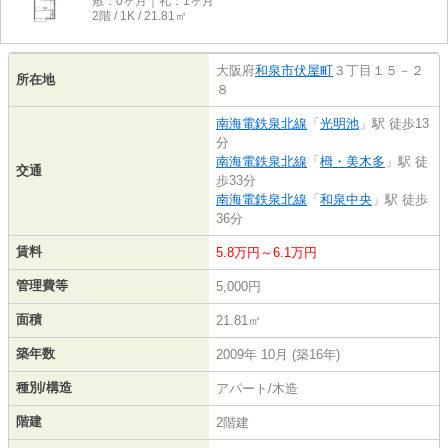
敷：0ヶ月｜礼：1ヶ月
2階 / 1K / 21.81㎡
大阪府
和泉市
伏屋町
３丁目１５－２
所在地
８
南海電鉄泉北線
「
光明池
」駅 徒歩13
分
南海電鉄泉北線
「
栂・美木多
」駅 徒
交通
歩33分
南海電鉄泉北線
「
和泉中央
」駅 徒歩
36分
賃料
5.8万円～6.1万円
管理費等
5,000円
面積
21.81㎡
築年数
2009年 10月 (築16年)
種別/構造
アパート/木造
階建
2階建