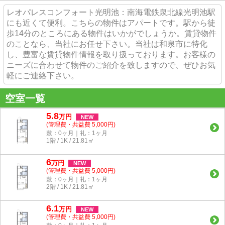
レオパレスコンフォート光明池：南海電鉄泉北線光明池駅
にも近くて便利。こちらの物件はアパートです。駅から徒
歩14分のところにある物件はいかがでしょうか。賃貸物件
のことなら、当社にお任せ下さい。当社は和泉市に特化
し、豊富な賃貸物件情報を取り扱っております。お客様の
ニーズに合わせて物件のご紹介を致しますので、ぜひお気
軽にご連絡下さい。
空室一覧
5.8
万
円
NEW
(管理費・共益費 5,000円)
敷：0ヶ月｜礼：1ヶ月
1階 / 1K / 21.81㎡
6
万
円
NEW
(管理費・共益費 5,000円)
敷：0ヶ月｜礼：1ヶ月
2階 / 1K / 21.81㎡
6.1
万
円
NEW
(管理費・共益費 5,000円)