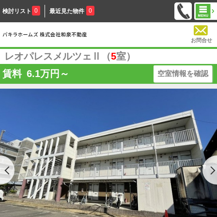
0
0
検討リスト
最近見た物件
お問合せ
レオパレスメルツェⅡ（
5
室）
賃料
6.1
万円～
空室情報を確認