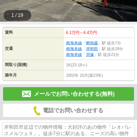
1 / 19
賃料
6.1万円～6.4万円
南海本線
「
蛸地蔵
」駅 徒歩7分
交通
南海本線
「
岸和田
」駅 徒歩18分
南海本線
「
貝塚
」駅 徒歩21分
間取り(面積)
1K(23.18㎡)
築年月
2002年 10月(築23年)
メールでお問い合わせする(無料)
電話でお問い合わせする
岸和田市近辺での物件情報：大好評のあの物件「レオパレ
スメルツェⅡ」。徒歩7分に駅のある、ニーズの高い物件