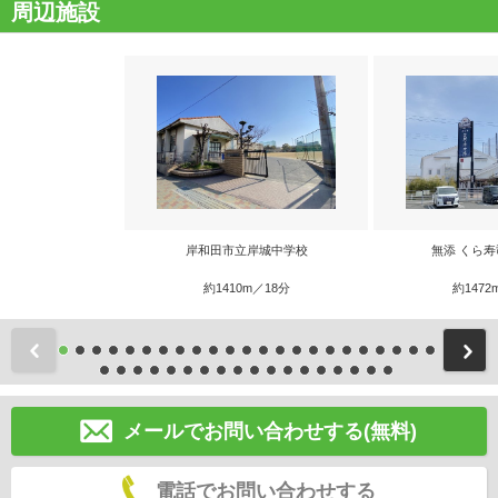
周辺施設
岸和田市立岸城中学校
無添 くら寿
約1410m／18分
約1472
前
メールでお問い合わせする(無料)
電話でお問い合わせする