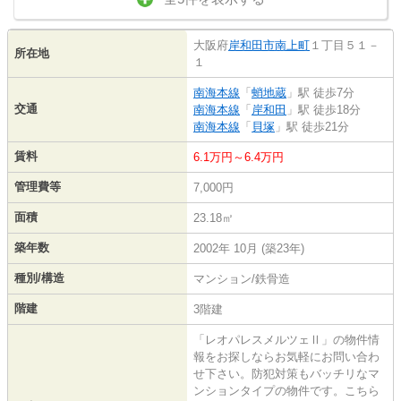
大阪府
岸和田市
南上町
１丁目５１－
所在地
１
南海本線
「
蛸地蔵
」駅 徒歩7分
交通
南海本線
「
岸和田
」駅 徒歩18分
南海本線
「
貝塚
」駅 徒歩21分
賃料
6.1万円～6.4万円
管理費等
7,000円
面積
23.18㎡
築年数
2002年 10月 (築23年)
種別/構造
マンション/鉄骨造
階建
3階建
「レオパレスメルツェⅡ」の物件情
報をお探しならお気軽にお問い合わ
せ下さい。防犯対策もバッチリなマ
ンションタイプの物件です。こちら