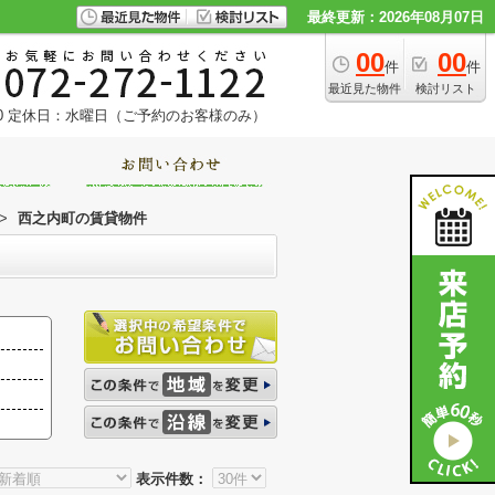
最終更新：2026年08月07日
00
00
件
件
最近見た物件
検討リスト
0
定休日：水曜日（ご予約のお客様のみ）
>
西之内町の賃貸物件
表示件数：