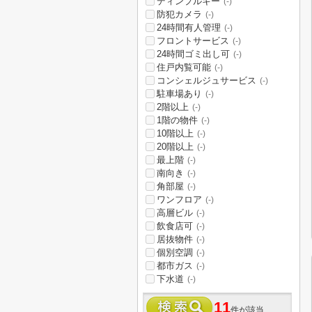
ディンプルキー
(-)
防犯カメラ
(-)
24時間有人管理
(-)
フロントサービス
(-)
24時間ゴミ出し可
(-)
住戸内覧可能
(-)
コンシェルジュサービス
(-)
駐車場あり
(-)
2階以上
(-)
1階の物件
(-)
10階以上
(-)
20階以上
(-)
最上階
(-)
南向き
(-)
角部屋
(-)
ワンフロア
(-)
高層ビル
(-)
飲食店可
(-)
居抜物件
(-)
個別空調
(-)
都市ガス
(-)
下水道
(-)
11
件が該当