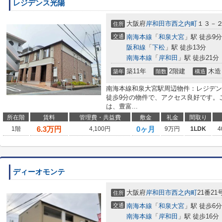
レジデンス光陽
大阪府
岸和田市
西之内町
１３－
住所
交通
南海本線
「
和泉大宮
」駅 徒歩9分
阪和線
「
下松
」駅 徒歩13分
南海本線
「
岸和田
」駅 徒歩21分
築11年
2階建
木造
築年
階数
構造
南海本線和泉大宮駅周辺物件：レジデン
徒歩9分の物件で、アクセス良好です。
は、豊富...
所在階
賃料
管理費・共益費
敷金
礼金
間取り
6.3
万円
0ヶ月
1階
4,100円
9万円
1LDK
4
ディーオモンテ
大阪府
岸和田市
西之内町
21番21
住所
交通
南海本線
「
和泉大宮
」駅 徒歩6分
南海本線
「
岸和田
」駅 徒歩16分