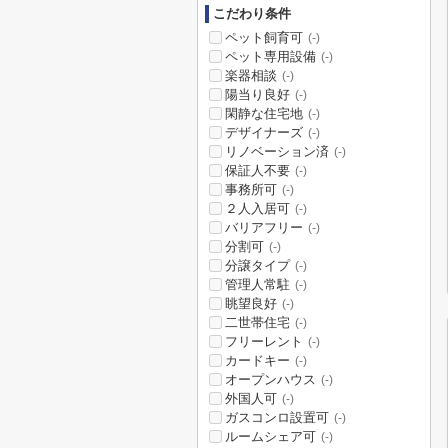
こだわり条件
ペット飼育可
(-)
ペット専用設備
(-)
楽器相談
(-)
陽当り良好
(-)
閑静な住宅地
(-)
デザイナーズ
(-)
リノベーション済
(-)
保証人不要
(-)
事務所可
(-)
２人入居可
(-)
バリアフリー
(-)
分割可
(-)
分譲タイプ
(-)
管理人常駐
(-)
眺望良好
(-)
二世帯住宅
(-)
フリーレント
(-)
カードキー
(-)
オープンハウス
(-)
外国人可
(-)
ガスコンロ設置可
(-)
ルームシェア可
(-)