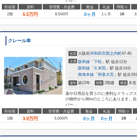
いか...
所在階
賃料
管理費・共益費
敷金
礼金
間取り
5.5
万円
0ヶ月
2階
8,500円
1ヶ月
1K
3
クレール幸
大阪府
岸和田市
西之内町
47-45
住所
交通
阪和線
「
下松
」駅 徒歩12分
阪和線
「
久米田
」駅 徒歩14分
南海本線
「
和泉大宮
」駅 徒歩18
築23年
2階建
木造
築年
階数
構造
薬や日用品を買うのに便利なドラッグス
の物件から86mのところにあります。
パー...
所在階
賃料
管理費・共益費
敷金
礼金
間取り
3.9
万円
0ヶ月
0ヶ月
1階
5,000円
1R