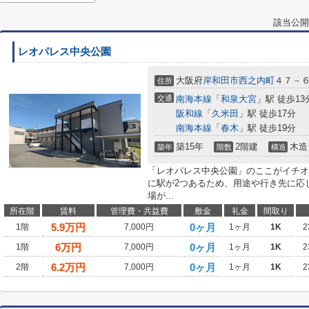
該当公開
レオパレス中央公園
大阪府
岸和田市
西之内町
４７－
住所
交通
南海本線
「
和泉大宮
」駅 徒歩13
阪和線
「
久米田
」駅 徒歩17分
南海本線
「
春木
」駅 徒歩19分
築15年
2階建
木造
築年
階数
構造
「レオパレス中央公園」のここがイチオ
に駅が2つあるため、用途や行き先に応
場が...
所在階
賃料
管理費・共益費
敷金
礼金
間取り
5.9
万円
0ヶ月
1階
7,000円
1ヶ月
1K
2
6
万円
0ヶ月
1階
7,000円
1ヶ月
1K
2
6.2
万円
0ヶ月
2階
7,000円
1ヶ月
1K
2