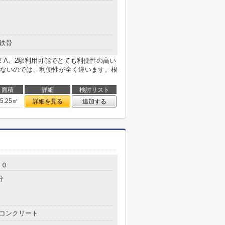
鉄骨
 A棟 A。2駅利用可能でとても利便性の高い
ないのでは、利便性が全く違います。根
面積
詳細
検討リスト
65.25㎡
詳細を見る
追加する
１０
分
コンクリート