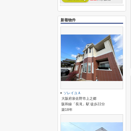
新着物件
ソレイユＡ
大阪府泉佐野市上之郷
阪和線「長滝」駅 徒歩22分
築18年