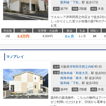
阪和線
「
下松
」駅 徒歩17分
築7年
2階建
木造
築年
階数
構造
ウエルシア岸和田西之内店まで徒歩2分
しっかりとした造りが自慢の築7年のア
お支...
所在階
賃料
管理費・共益費
敷金
礼金
間取り
5.4
万円
0ヶ月
2階
8,500円
1ヶ月
1K
2
マノアレイ
大阪府
岸和田市
西之内町
40-15
住所
交通
南海本線
「
和泉大宮
」駅 徒歩9分
南海本線
「
春木
」駅 徒歩16分
阪和線
「
下松
」駅 徒歩19分
築4年
2階建
木造
築年
階数
構造
築4年の築浅物件。こちらの物件はアパ
がご利用いただけます。日頃から電車を