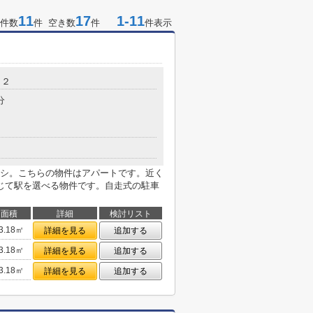
11
17
1-11
件数
件 空き数
件
件表示
６２
分
シ。こちらの物件はアパートです。近く
じて駅を選べる物件です。自走式の駐車
面積
詳細
検討リスト
3.18㎡
詳細を見る
追加する
3.18㎡
詳細を見る
追加する
3.18㎡
詳細を見る
追加する