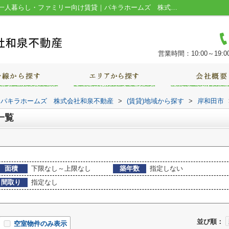
岸和田市西之内町の賃貸物件一覧｜堺市の一人暮らし・ファミリー向け賃貸｜パキラホームズ 株式会社和泉不動産
営業時間：10:00～19:0
｜パキラホームズ 株式会社和泉不動産
>
(賃貸)地域から探す
>
岸和田市
一覧
面積
下限なし～上限なし
築年数
指定しない
間取り
指定なし
並び順：
空室物件のみ表示