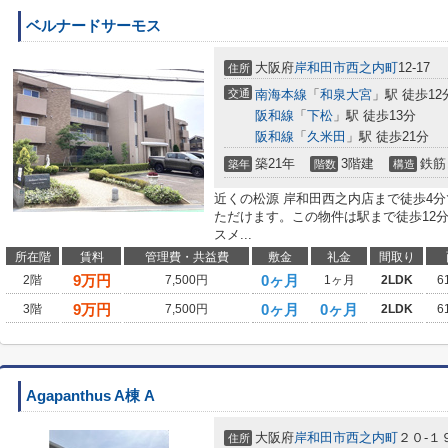
ベルナードサーモス
大阪府
岸和田市
西之内町
12-17
住所
交通
南海本線
「
和泉大宮
」駅 徒歩12
阪和線
「
下松
」駅 徒歩13分
阪和線
「
久米田
」駅 徒歩21分
築21年
3階建
鉄筋
築年
階数
構造
近くの松源 岸和田西之内店まで徒歩4
ただけます。この物件は駅まで徒歩12
スメ...
所在階
賃料
管理費・共益費
敷金
礼金
間取り
9
万円
0ヶ月
2階
7,500円
1ヶ月
2LDK
6
9
万円
0ヶ月
0ヶ月
3階
7,500円
2LDK
6
Agapanthus A棟 A
大阪府
岸和田市
西之内町
２０-１
住所