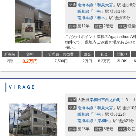
交通
南海本線
「
和泉大宮
」駅 徒歩8分
阪和線
「
下松
」駅 徒歩17分
南海本線
「
春木
」駅 徒歩19分
築12年
2階建
軽量
築年
階数
構造
こだわりポイント満載のAgapanthus
物件です。敷地内ごみ置き場があるのと
強い...
所在階
賃料
管理費・共益費
敷金
礼金
間取り
8.2
万円
2階
7,500円
2万円
8.2万円
2LDK
ＶＩＲＡＧＥ
大阪府
岸和田市
西之内町
１３－
住所
交通
南海本線
「
和泉大宮
」駅 徒歩10
阪和線
「
下松
」駅 徒歩12分
南海本線
「
岸和田
」駅 徒歩21分
築23年
3階建
鉄筋
築年
階数
構造