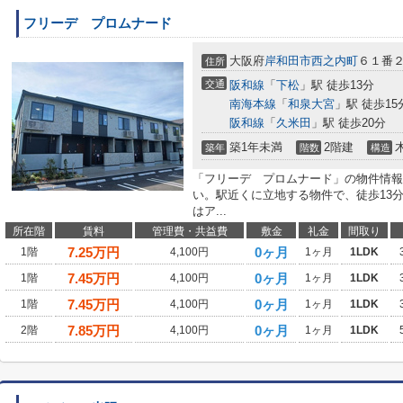
フリーデ プロムナード
大阪府
岸和田市
西之内町
６１番
住所
交通
阪和線
「
下松
」駅 徒歩13分
南海本線
「
和泉大宮
」駅 徒歩15
阪和線
「
久米田
」駅 徒歩20分
築1年未満
2階建
築年
階数
構造
「フリーデ プロムナード」の物件情報
い。駅近くに立地する物件で、徒歩13
はア...
所在階
賃料
管理費・共益費
敷金
礼金
間取り
7.25
万円
0ヶ月
1階
4,100円
1ヶ月
1LDK
7.45
万円
0ヶ月
1階
4,100円
1ヶ月
1LDK
7.45
万円
0ヶ月
1階
4,100円
1ヶ月
1LDK
7.85
万円
0ヶ月
2階
4,100円
1ヶ月
1LDK