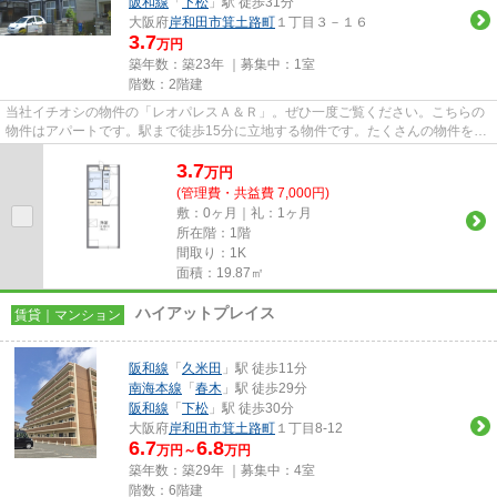
阪和線
「
下松
」駅 徒歩31分
大阪府
岸和田市
箕土路町
１丁目３－１６
3.7
万円
築年数：築23年 ｜募集中：
1室
階数：2階建
当社イチオシの物件の「レオパレスＡ＆Ｒ」。ぜひ一度ご覧ください。こちらの
物件はアパートです。駅まで徒歩15分に立地する物件です。たくさんの物件をご
用意致しました。色々な物件...
3.7
万
円
(管理費・共益費 7,000円)
敷：0ヶ月｜礼：1ヶ月
所在階：1階
間取り：1K
面積：19.87㎡
ハイアットプレイス
賃貸｜マンション
阪和線
「
久米田
」駅 徒歩11分
南海本線
「
春木
」駅 徒歩29分
阪和線
「
下松
」駅 徒歩30分
大阪府
岸和田市
箕土路町
１丁目8-12
6.7
6.8
万円～
万円
築年数：築29年 ｜募集中：
4室
階数：6階建