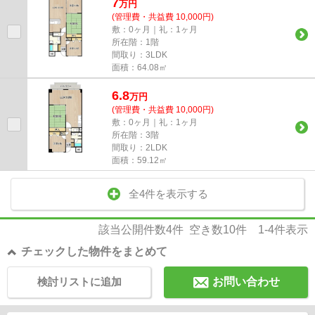
7
万
円
(管理費・共益費 10,000円)
敷：0ヶ月｜礼：1ヶ月
所在階：1階
間取り：3LDK
面積：64.08㎡
6.8
万
円
(管理費・共益費 10,000円)
敷：0ヶ月｜礼：1ヶ月
所在階：3階
間取り：2LDK
面積：59.12㎡
全4件を表示する
該当公開件数
4
件 空き数
10
件
1-4
件表示
チェックした物件をまとめて
検討リストに追加
お問い合わせ