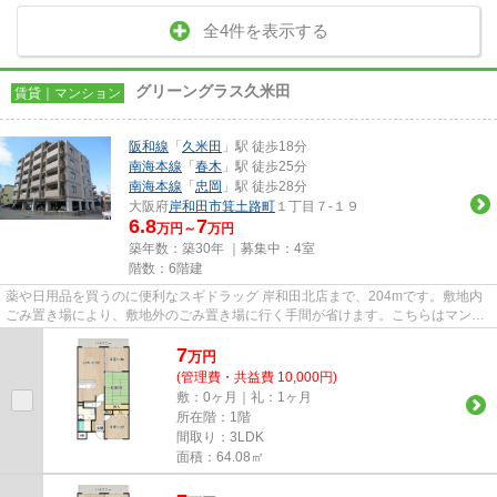
全4件を表示する
グリーングラス久米田
賃貸｜マンション
阪和線
「
久米田
」駅 徒歩18分
南海本線
「
春木
」駅 徒歩25分
南海本線
「
忠岡
」駅 徒歩28分
大阪府
岸和田市
箕土路町
１丁目７-１９
6.8
7
万円～
万円
築年数：築30年 ｜募集中：
4室
階数：6階建
薬や日用品を買うのに便利なスギドラッグ 岸和田北店まで、204mです。敷地内
ごみ置き場により、敷地外のごみ置き場に行く手間が省けます。こちらはマンシ
ョンタイプになります。初期費...
7
万
円
(管理費・共益費 10,000円)
敷：0ヶ月｜礼：1ヶ月
所在階：1階
間取り：3LDK
面積：64.08㎡