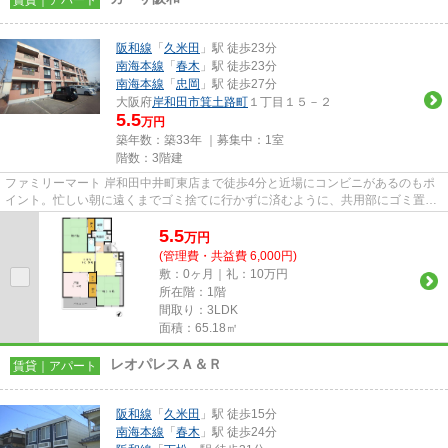
阪和線
「
久米田
」駅 徒歩23分
南海本線
「
春木
」駅 徒歩23分
南海本線
「
忠岡
」駅 徒歩27分
大阪府
岸和田市
箕土路町
１丁目１５－２
5.5
万円
築年数：築33年 ｜募集中：
1室
階数：3階建
ファミリーマート 岸和田中井町東店まで徒歩4分と近場にコンビニがあるのもポ
イント。忙しい朝に遠くまでゴミ捨てに行かずに済むように、共用部にゴミ置き
場があります。こちらの物件...
5.5
万
円
(管理費・共益費 6,000円)
敷：0ヶ月｜礼：10万円
所在階：1階
間取り：3LDK
面積：65.18㎡
レオパレスＡ＆Ｒ
賃貸｜アパート
阪和線
「
久米田
」駅 徒歩15分
南海本線
「
春木
」駅 徒歩24分