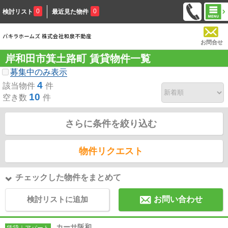
0
0
検討リスト
最近見た物件
お問合せ
岸和田市箕土路町 賃貸物件一覧
募集中のみ表示
4
該当物件
件
10
空き数
件
さらに条件を絞り込む
物件リクエスト
チェックした物件をまとめて
検討リストに追加
お問い合わせ
カーサ阪和
賃貸｜アパート