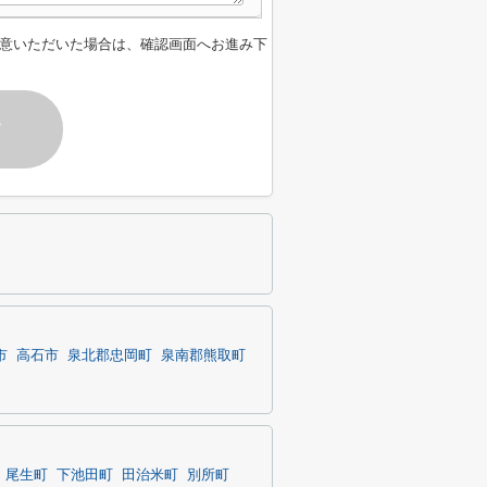
意いただいた場合は、確認画面へお進み下
す
市
高石市
泉北郡忠岡町
泉南郡熊取町
尾生町
下池田町
田治米町
別所町