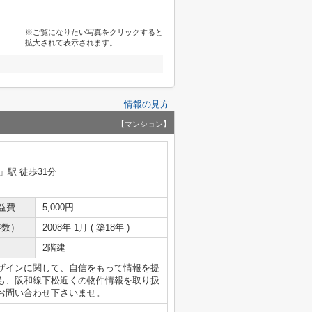
※ご覧になりたい写真をクリックすると
拡大されて表示されます。
情報の見方
【マンション】
」駅 徒歩31分
益費
5,000円
年数）
2008年 1月 ( 築18年 )
2階建
ザインに関して、自信をもって情報を提
も、阪和線下松近くの物件情報を取り扱
お問い合わせ下さいませ。