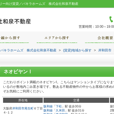
リー向け賃貸／パキラホームズ 株式会社和泉不動産
営業時間：10:00～19:0
｜パキラホームズ 株式会社和泉不動産
>
(賃貸)地域から探す
>
岸和田市
ネオビヤンⅠ
こだわりポイント満載のネオビヤンI。こちらはマンションタイプになり
いるのが敷地内ごみ置き場です。数ある不動産物件の中からお客様の求め
ぞお気軽にご利用ください。
所在地
交通
阪和線
「
下松
」駅 徒歩30分
築
大阪府
岸和田市
尾生町
６丁目
阪和線
「
久米田
」駅 徒歩31分
2
４-１２