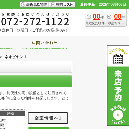
最終更新：2026年08月06日
00
00
件
件
最近見た物件
検討リスト
0
定休日：水曜日（ご予約のお客様のみ）
>
ネオビヤンⅠ
ます。利便性の高い設備として注目されて
の条件に合った物件をお探しします。どう
建物
空室情報へ
18年
階建