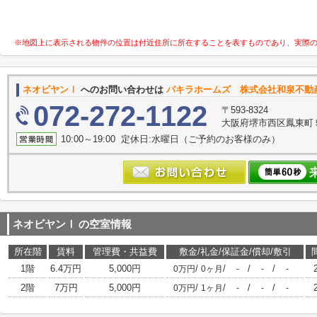
※地図上に表示される物件の位置は付近住所に所在することを表すものであり、実際
ネオビヤンⅠ
へのお問い合わせは
パキラホームズ 株式会社和泉不動
072-272-1122
〒593-8324
大阪府堺市西区鳳東町５丁
10:00～19:00 定休日:水曜日（ご予約のお客様のみ）
ネオビヤンⅠ
の空室情報
所在階
賃料
管理費・共益費
敷金/礼金/保証金/償却/敷引
1階
6.4万円
5,000円
/
/
/
/
0万円
0ヶ月
-
-
-
2階
7万円
5,000円
/
/
/
/
0万円
1ヶ月
-
-
-