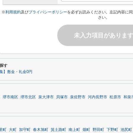
※
利用規約
及び
プライバシーポリシー
を必ずお読みください。左記内容に同
さい。
未入力項目がありま
探す
集】敷金・礼金0円
区
堺市南区
堺市北区
泉大津市
貝塚市
泉佐野市
河内長野市
松原市
和泉
里町
大町
加守町
春木旭町
箕土路町
南上町
畑町
野田町
下野町
池尻町