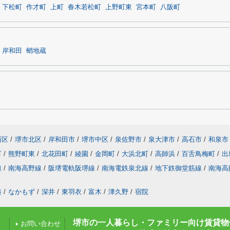
下松町
作才町
上町
春木若松町
上野町東
宮本町
八阪町
岸和田
蛸地蔵
西区
/
堺市北区
/
岸和田市
/
堺市中区
/
泉佐野市
/
泉大津市
/
高石市
/
和泉市
町
/
熊野町東
/
北花田町
/
綾園
/
金岡町
/
大浜北町
/
高師浜
/
百舌鳥梅町
/
出
線
/
南海高野線
/
阪堺電軌阪堺線
/
南海電鉄泉北線
/
地下鉄御堂筋線
/
南海高
湊
/
なかもず
/
深井
/
東羽衣
/
富木
/
津久野
/
宿院
堺市の一人暮らし・ファミリー向け賃貸物
お問い合わせ