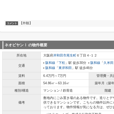
【外観】
コメント
ネオビヤンⅠ
の物件概要
所在地
大阪府
岸和田市
尾生町
６丁目４-１２
阪和線
「
下松
」駅 徒歩30分
阪和線
「
久米田
交通
阪和線
「
東岸和田
」駅 徒歩46分
賃料
6.4万円～7万円
管理費・共
面積
54.86㎡～63.16㎡
築年月（築
種別/構造
マンション / 鉄骨造
階建
敷地内にごみ置き場のある物件です。造りとデ
備考
供できるマンションです。こちらの物件以外に
っております。物件情報が気になる方は、ぜひ