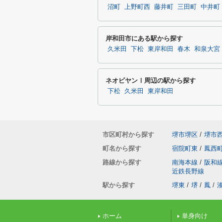
沼町
上野町西
藤井町
三田町
中井町
岸和田市にある駅から探す
久米田
下松
東岸和田
春木
和泉大宮
ネオビヤンⅠ周辺の駅から探す
下松
久米田
東岸和田
市区町村から探す
堺市堺区
/
堺市
町名から探す
宿院町東
/
鳳西
路線から探す
南海本線
/
阪和
近鉄長野線
駅から探す
堺東
/
堺
/
鳳
/
ホーム
単身向け