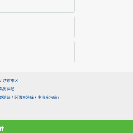
/
堺市東区
島海岸通
師浜線
/
関西空港線
/
南海空港線
/
件