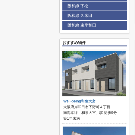
阪和線 下松
阪和線 久米田
阪和線 東岸和田
おすすめ物件
Well-being和泉大宮
大阪府岸和田市下野町４丁目
南海本線「和泉大宮」駅 徒歩9分
築1年未満