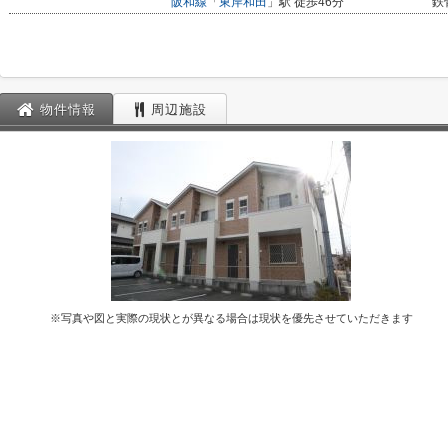
阪和線
「
東岸和田
」駅 徒歩46分
鉄
物件情報
周辺施設
※写真や図と実際の現状とが異なる場合は現状を優先させていただきます