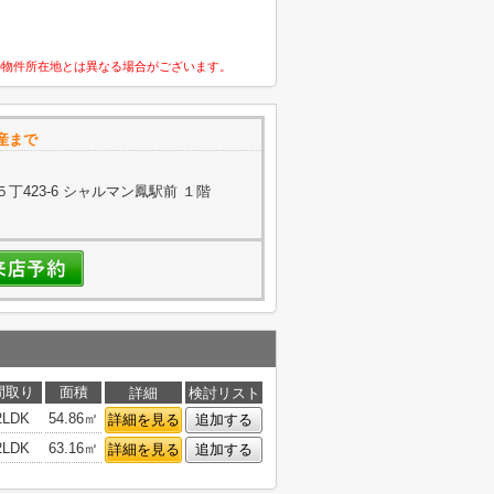
の物件所在地とは異なる場合がございます。
産まで
423-6 シャルマン鳳駅前 １階
間取り
面積
詳細
検討リスト
2LDK
54.86㎡
詳細を見る
追加する
2LDK
63.16㎡
詳細を見る
追加する